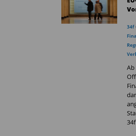
EU
Vo
34f
Fin
Reg
Ver
Ab 
Of
Fi
dar
ang
Sta
34f