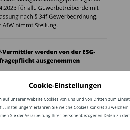
4.2023 für alle Gewerbetreibende mit
lassung nach § 34f Gewerbeordnung.
 AfW nimmt Stellung.
f-Vermittler werden von der ESG-
fragepflicht ausgenommen
 GewO
,
34f GewO
Cookie-Einstellungen
 Bundesministerium für Wirtschaft und
imaschutz (BMWK) hat gegenüber dem
auf unserer Website Cookies von uns und von Dritten zum Einsatz.
UM Verband bestätigt, dass für § 34f-
auf „Einstellungen“ erfahren Sie welche Cookies konkret zu welch
mittler die Pflicht zur Ermittlung von
men Sie der Verarbeitung Ihrer personenbezogenen Daten zu dem
hhaltigkeitspräferenzen ab dem 02.