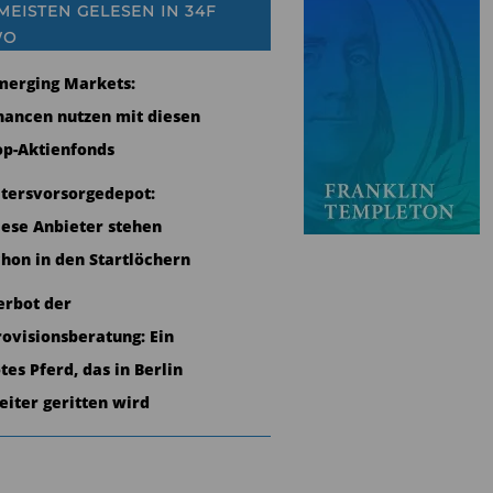
MEISTEN GELESEN IN 34F
WO
merging Markets:
hancen nutzen mit diesen
op-Aktienfonds
ltersvorsorgedepot:
iese Anbieter stehen
chon in den Startlöchern
erbot der
rovisionsberatung: Ein
tes Pferd, das in Berlin
eiter geritten wird