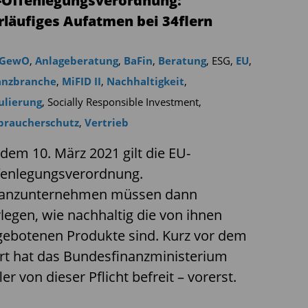
-Offenlegungsverordnung:
rläufiges Aufatmen bei 34flern
 GewO
,
Anlageberatung
,
BaFin
,
Beratung
,
ESG
,
EU
,
anzbranche
,
MiFID II
,
Nachhaltigkeit
,
ulierung
,
Socially Responsible Investment
,
braucherschutz
,
Vertrieb
dem 10. März 2021 gilt die EU-
fenlegungsverordnung.
nanzunternehmen müssen dann
legen, wie nachhaltig die von ihnen
ebotenen Produkte sind. Kurz vor dem
rt hat das Bundesfinanzministerium
ler von dieser Pflicht befreit – vorerst.