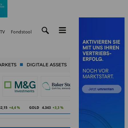
TV
Fondstool
ARKETS
DIGITALE ASSETS
82,15
+4,4 %
GOLD
4.343
+3,3 %