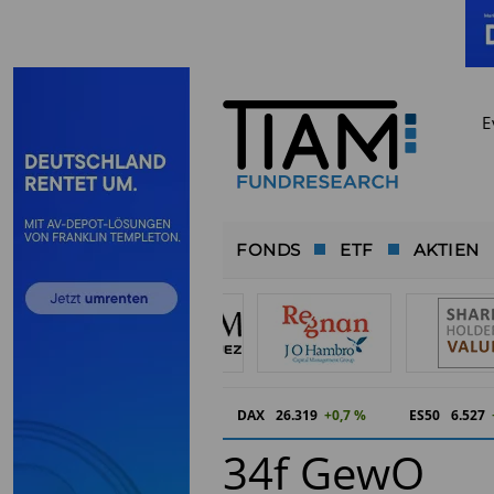
E
FONDS
ETF
AKTIEN
DAX
26.319
+0,7 %
ES50
6.527
34f GewO