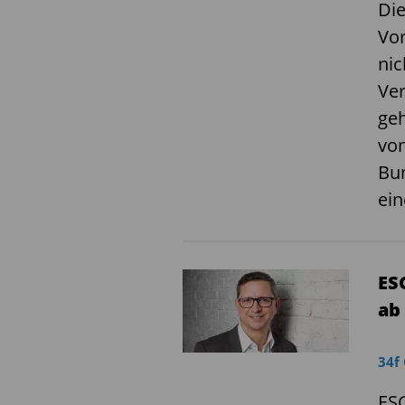
Die
Vor
nic
Ver
geh
von
Bun
ei
ES
ab
34f
ESG