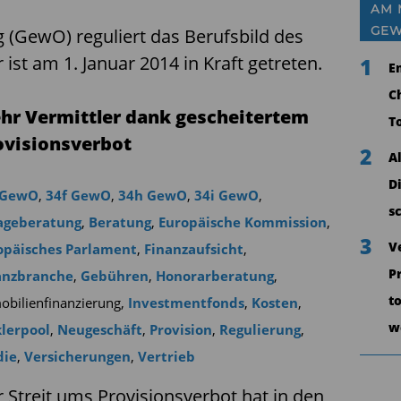
AM 
GE
(GewO) reguliert das Berufsbild des
 ist am 1. Januar 2014 in Kraft getreten.
1
E
C
hr Vermittler dank gescheitertem
T
ovisionsverbot
2
A
D
 GewO
,
34f GewO
,
34h GewO
,
34i GewO
,
s
ageberatung
,
Beratung
,
Europäische Kommission
,
3
V
opäisches Parlament
,
Finanzaufsicht
,
P
anzbranche
,
Gebühren
,
Honorarberatung
,
to
bilienfinanzierung
,
Investmentfonds
,
Kosten
,
w
lerpool
,
Neugeschäft
,
Provision
,
Regulierung
,
die
,
Versicherungen
,
Vertrieb
 Streit ums Provisionsverbot hat in den