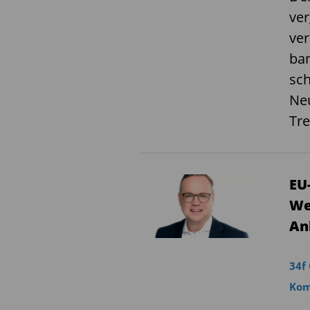
ver
ver
ban
sc
Neu
Tre
EU
We
An
34f
Kom