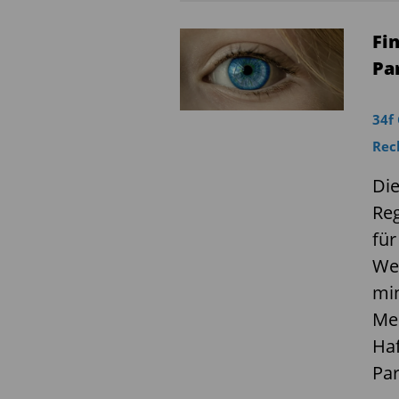
Fi
Pa
34f
Rec
Di
Re
für
Wer
min
Me
Haf
Pa