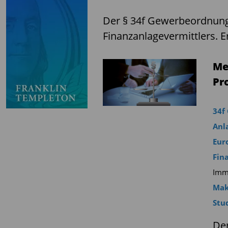
Der § 34f Gewerbeordnung 
Finanzanlagevermittlers. Er
Me
Pr
34f
Anl
Eur
Fin
Immo
Mak
Stu
Der