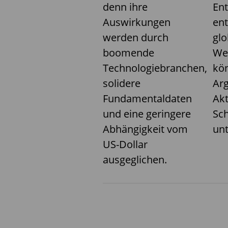
denn ihre
En
Auswirkungen
ent
werden durch
glo
boomende
We
Technologiebranchen,
kön
solidere
Ar
Fundamentaldaten
Akt
und eine geringere
Sc
Abhängigkeit vom
un
US-Dollar
ausgeglichen.