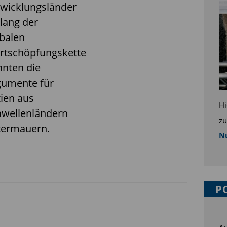
twicklungsländer
lang der
balen
rtschöpfungskette
nten die
gumente für
ien aus
Hi
hwellenländern
z
termauern.
Nu
P