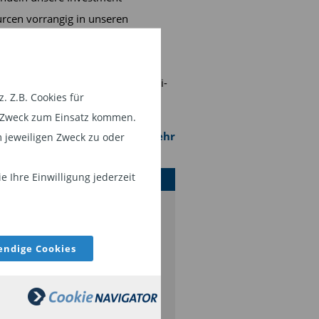
rcen vorrangig in unseren
gischen Kompetenzbereichen:
te Return, thematische
ments, Schwellenländer und Multi-
 Z.B. Cookies für
em Zweck zum Einsatz kommen.
mehr
 jeweiligen Zweck zu oder
RÄSENTATION PICTET
 Ihre Einwilligung jederzeit
ndige Cookies