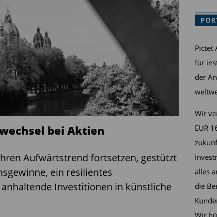
POR
Pictet
für in
der An
weltwe
Wir ve
wechsel bei Aktien
EUR 16
zukunf
hren Aufwärtstrend fortsetzen, gestützt
Invest
gewinne, ein resilientes
alles 
nhaltende Investitionen in künstliche
die Be
Kunden
Wir bü