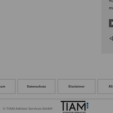
Au
mi
sum
Datenschutz
Disclaimer
RS
© TiAM Advisor Services GmbH