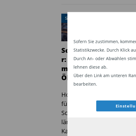
SCHWELLENLÄNDER
S
Sofern Sie zustimmen, kommen 
Schwellenlände
Au
Statistikzwecke. Durch Klick 
r: Keine Angst
We
Durch An- oder Abwählen stim
mehr vor hohen
sk
lehnen diese ab.
Über den Link am unteren Rand
Ölpreisen
Sc
bearbeiten.
ra
Hohe Ölpreise sind
me
für die
wa
Einstell
Schwellenländer
wa
längst keine
Katastrophe mehr,
Die