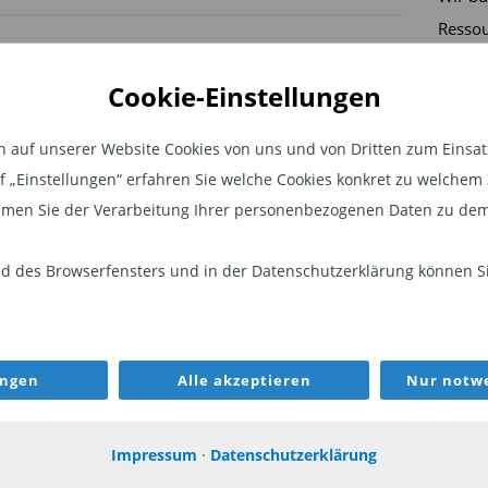
Ressou
strate
CHWELLENLÄNDER
ENERGIE
Cookie-Einstellungen
Absolu
Invest
auf unserer Website Cookies von uns und von Dritten zum Einsatz.
Asset.
fstieg in der
Bestimmung
auf „Einstellungen“ erfahren Sie welche Cookies konkret zu welch
rtschöpfung
des
men Sie der Verarbeitung Ihrer personenbezogenen Daten zu dem
ette: Warum
ökologischen
P
 des Browserfensters und in der Datenschutzerklärung können Sie
hwellenlände
Fussabdrucks
ktien nicht
der KI
hr das sind,
Viktoras Kulionis
s sie einmal
ungen
Alle akzeptieren
Nur notwe
ordnet den
ren
Energiehunger der
Impressum
·
Datenschutzerklärung
 Fortschritte der
KI ein.