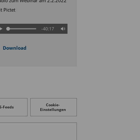
dio zum Webinar am 2.2.2022
t Pictet
-40:17
Download
Cookie-
S-Feeds
Einstellungen