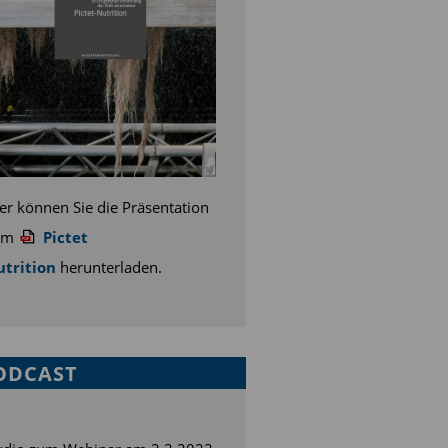
er können Sie die Präsentation
um
Pictet
trition
herunterladen.
ODCAST