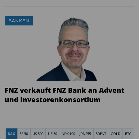
BANKEN
FNZ verkauft FNZ Bank an Advent
und Investorenkonsortium
DAX
ES 50
US 500
US 30
NDX 100
JPN255
BRENT
GOLD
BTC