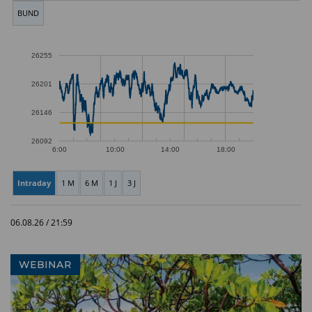
BUND
26255
26201
26146
26092
6:00
10:00
14:00
18:00
Intraday
1 M
6 M
1 J
3 J
06.08.26 / 21:59
WEBINAR