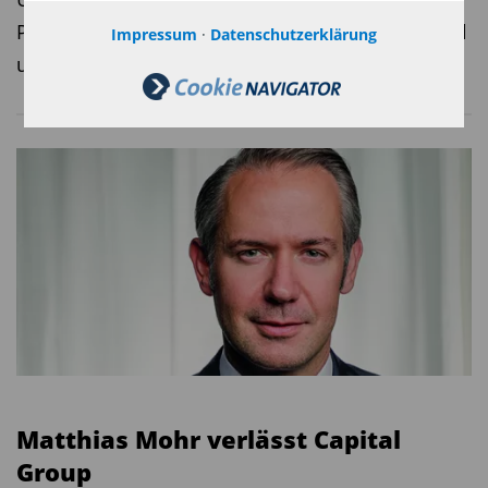
Paul Elmlinger, stellvertretender General Counsel
Impressum
·
Datenschutzerklärung
und Global Head of Public Policy.
Matthias Mohr verlässt Capital
Group