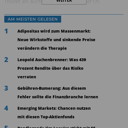
WEITER
Thozet als auch Eric Winograd, Chief US
Economist bei AllianceBernstein, sehen eine
besondere Gefahr in den fehlenden
AM MEISTEN GELESEN
Konjunkturdaten. Sollte der Stillstand länger
1
Adipositas wird zum Massenmarkt:
andauern, könnten die für Anfang Oktober
Neue Wirkstoffe und sinkende Preise
geplanten Arbeitsmarktdaten (Non-Farm Payrolls)
verändern die Therapie
nicht veröffentlicht werden. „Eine längere Pause
2
Leopold Aschenbrenner: Was 439
könnte die geldpolitischen Entscheidungen der
Prozent Rendite über das Risiko
Fed behindern – gerade an einem potenziellen
verraten
wirtschaftlichen Wendepunkt“, betonte Winograd.
Auch die Inflationsdaten (CPI), die Mitte Oktober
3
Gebühren-Bumerang: Aus diesem
erscheinen sollten, könnten sich verzögern. Für
Fehler sollte die Finanzbranche lernen
die Federal Reserve wäre das ein erhebliches
4
Emerging Markets: Chancen nutzen
Problem: Schon jetzt ringt die Notenbank mit der
mit diesen Top-Aktienfonds
Frage, wie sie einen schwächelnden Arbeitsmarkt