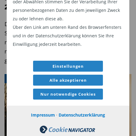
oder Abwählen stimmen Sie der Verarbeitung Ihrer
2026
personenbezogenen Daten zu dem jeweiligen Zweck
Unklar bleibt zudem, ob die Regierung
zu oder lehnen diese ab.
zusätzliche Maßnahmen wie Ausgabenkürzungen
Das zweite Quartal brachte einen weiteren
Über den Link am unteren Rand des Browserfensters
oder Programmverlängerungen – etwa bei
Schock für die Weltwirtschaft: Der Rohölpreis
und in der Datenschutzerklärung können Sie Ihre
Missionen – einleiten wird. Thozet spricht von
näherte sich der 120-Dollar-Marke pro Barrel,
Einwilligung jederzeit bearbeiten.
einer „anhaltend hohen politischen Unsicherheit“
nachdem der Iran-Krieg die Straße von Hormus
auf der anderen Seite des Atlantiks. Für Anleger
gesperrt hatte.
bedeute das: Auch wenn die Marktreaktionen
Einstellungen
aktuell ruhig bleiben, könnten Fed, Verbraucher
MÄRKTE
Alle akzeptieren
und Unternehmen schon bald stärker betroffen
sein. (
jk
)
Nur notwendige Cookies
Diesen Beitrag teilen:
Impressum
·
Datenschutzerklärung