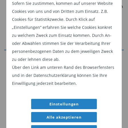
Sofern Sie zustimmen, kommen auf unserer Website
Starke Unternehmensgewinne und die Suche nach den
Cookies von uns und von Dritten zum Einsatz. Z.B.
nächsten Engpässen im KI-Boom treiben die
Cookies für Statistikzwecke. Durch Klick auf
Aktienmärkte auf neue Höchststände.
„Einstellungen“ erfahren Sie welche Cookies konkret
Die Straße von Hormus bleibt das wichtigste
zu welchem Zweck zum Einsatz kommen. Durch An-
Einzelrisiko für die Sommermonate und die weitere
oder Abwählen stimmen Sie der Verarbeitung Ihrer
wirtschaftliche Normalisierung.
personenbezogenen Daten zu dem jeweiligen Zweck
Jetzt weiterlesen
zu oder lehnen diese ab.
Portfolioimplikationen: Zwischen Momentum
Über den Link am unteren Rand des Browserfensters
Dieser Inhalt ist für professionelle Anleger
und Disziplin
und in der Datenschutzerklärung können Sie Ihre
bestimmt. Mit Klick auf "Weiter" bestätigen
Einwilligung jederzeit bearbeiten.
Sie, dass Sie ein professioneller Anleger sind
Die Kapitalmärkte haben sich im Mai deutlich
und stimmen unserer
Datenschutzerklärung
besser entwickelt, als viele Beobachter nach den
zu.
Ereignissen der vergangenen Monate erwartet
Einstellungen
hätten. Historisch betrachtet neigen starke
Weiter
Alle akzeptieren
Trendbewegungen – wie aktuell im KI- und