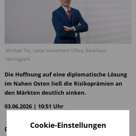
Michael Titz, Leiter Investment Office, Bankhaus
Herzogpark
Die Hoffnung auf eine diplomatische Lösung
im Nahen Osten ließ die Risikoprämien an
den Märkten deutlich sinken.
03.06.2026 | 10:51 Uhr
Cookie-Einstellungen
Das Wichtigste in Kürze: