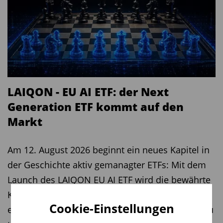
LAIQON - EU AI ETF: der Next
Generation ETF kommt auf den
Markt
Am 12. August 2026 beginnt ein neues Kapitel in
der Geschichte aktiv gemanagter ETFs: Mit dem
Launch des LAIQON EU AI ETF wird die bewährte
Künstliche Intelligenz (KI) der LAIQON Gruppe
Cookie-Einstellungen
eingesetzt, um bessere Anlageentscheidungen zu