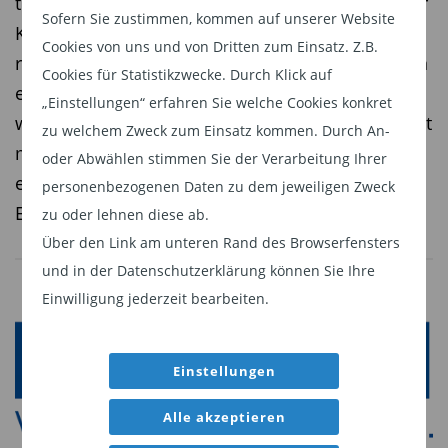
treffen. Das Ziel: Durch das Alpha-Potenzial einer
Sofern Sie zustimmen, kommen auf unserer Website
KI-gestützten Portfoliosteuerung eine
Cookies von uns und von Dritten zum Einsatz. Z.B.
risikoadjustierte Outperformance gegenüber den
Cookies für Statistikzwecke. Durch Klick auf
europäischen Aktienmärkten zu erzielen. Damit
„Einstellungen“ erfahren Sie welche Cookies konkret
wird von der LAIQON-Gruppe in Zusammenarbeit
zu welchem Zweck zum Einsatz kommen. Durch An-
mit Amundi ein neuer Standard gesetzt, was
oder Abwählen stimmen Sie der Verarbeitung Ihrer
einen signifikanten Innovationsschritt auf dem
personenbezogenen Daten zu dem jeweiligen Zweck
ETF-Markt markiert.
zu oder lehnen diese ab.
Über den Link am unteren Rand des Browserfensters
und in der Datenschutzerklärung können Sie Ihre
Einwilligung jederzeit bearbeiten.
Einstellungen
Alle akzeptieren