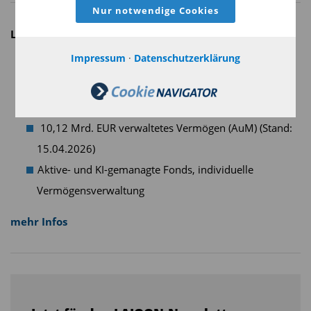
Nur notwendige Cookies
LAIQON AG
Impressum
·
Datenschutzerklärung
Premium Wealth Spezialist
Gegründet 1995 in Deutschland
Rund 200 Mitarbeiter
10,12 Mrd. EUR verwaltetes Vermögen (AuM) (Stand:
15.04.2026)
Aktive- und KI-gemanagte Fonds, individuelle
Vermögensverwaltung
mehr Infos