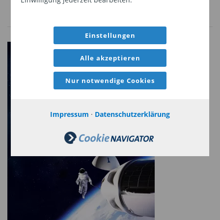
Konzernen unterstützten Projekt „Rapidus“
Autonomie an. Japan wird aber auch seine
Stärken weiter ausbauen können. Dies gilt
Einstellungen
insbesondere für den Bereich der physischen KI,
Alle akzeptieren
also Robotik und intelligente Maschinen, in dem
das Land dank seiner langjährigen Expertise in
Nur notwendige Cookies
der Automatisierung über einen strukturellen
Vorteil verfügt.
Impressum
·
Datenschutzerklärung
Physische KI soll Produktivität und
Arbeitsmarkt entlasten
Diese Fokussierung auf die physische KI ist nicht
nur eine industrielle Strategie, sondern auch ein
Hebel für die Produktivität. Für Japan stellt sie
auch eine gesellschaftliche Herausforderung dar.