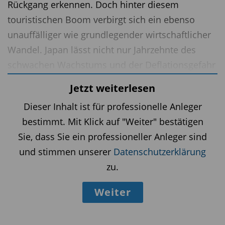
Rückgang erkennen. Doch hinter diesem
touristischen Boom verbirgt sich ein ebenso
unauffälliger wie grundlegender wirtschaftlicher
Wandel. Japan lässt nicht nur Jahrzehnte des
schwachen Wachstums und der Deflationsgefahr
hinter sich. Angesichts strategischer
Jetzt weiterlesen
Herausforderungen durch den
Dieser Inhalt ist für professionelle Anleger
Bevölkerungsrückgang, die Energieabhängigkeit
bestimmt. Mit Klick auf "Weiter" bestätigen
und den Wettlauf um die KI ist das Land dabei,
Sie, dass Sie ein professioneller Anleger sind
sein Wirtschaftsmodell grundlegend
und stimmen unserer
Datenschutzerklärung
umzustrukturieren.
zu.
Industriepolitik wird zum Motor des Wandels
Weiter
Dies soll in erster Linie durch die von der
Regierung unter Sanae Takaichi angekündigte