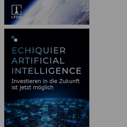
Angesichts des anhaltenden
Bevölkerungsrückgangs auf den japanischen
Inseln wird physische KI eher zur Lösung des
Arbeitskräftemangels als zur Ersetzung von
Arbeitskräften. Diese Nuance verringert den
gesellschaftlichen Widerstand erheblich und
dürfte daher die Einführung beschleunigen -
insbesondere in den Branchen, in denen der
Arbeitskräftemangel am größten ist. Japan könnte
somit zu einem Vorreiter beim großflächigen
Einsatz dieser Technologie werden.
Energiesicherheit wird zur strategischen
Priorität
Ein weiterer wichtiger Schwerpunkt der