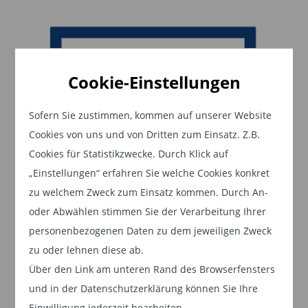
neue Industriepolitik erreicht werden. Diese
orientiert sich an 17 strategischen Sektoren,
darunter KI, Verteidigung, Halbleiter,
Quanteninformatik, kritische Werkstoffe und
Cookie-Einstellungen
Cybersicherheit. Ziel der Regierung ist es, für
jeden Sektor Roadmaps für öffentlich-private
Sofern Sie zustimmen, kommen auf unserer Website
Investitionen zu erstellen, die mit mehrjährigen
Cookies von uns und von Dritten zum Einsatz. Z.B.
Haushaltszusagen verbunden sind. Dabei soll der
Cookies für Statistikzwecke. Durch Klick auf
Schwerpunkt auf sektorübergreifenden Synergien
„Einstellungen“ erfahren Sie welche Cookies konkret
gelegt werden. Diese erhebliche Aufstockung der
zu welchem Zweck zum Einsatz kommen. Durch An-
oder Abwählen stimmen Sie der Verarbeitung Ihrer
strategischen Investitionen könnte dazu
personenbezogenen Daten zu dem jeweiligen Zweck
beitragen, Rückstände in bestimmten Sektoren,
zu oder lehnen diese ab.
wie beispielsweise bei Halbleitern, aufzuholen.
Über den Link am unteren Rand des Browserfensters
Japan strebt in diesem Bereich mit dem vom
und in der Datenschutzerklärung können Sie Ihre
Staat und mehreren großen nationalen
Einwilligung jederzeit bearbeiten.