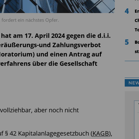
4
E
 fordert ein nächstes Opfer.
C
T
hat am 17. April 2024 gegen die d.i.i.
5
B
eräußerungs-und Zahlungsverbot
s
Moratorium) und einen Antrag auf
erfahrens über die Gesellschaft
NEW
vollziehbar, aber noch nicht
f § 42 Kapitalanlagegesetzbuch (
KAGB
),