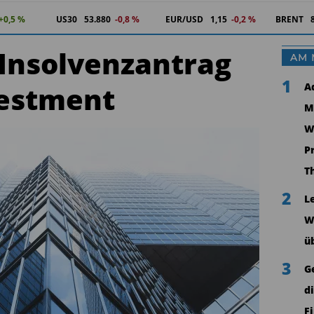
+0,5 %
US30
53.880
-0,8 %
EUR/USD
1,15
-0,2 %
BRENT
t Insolvenzantrag
AM 
1
nvestment
A
M
W
P
T
2
L
W
ü
3
G
d
F