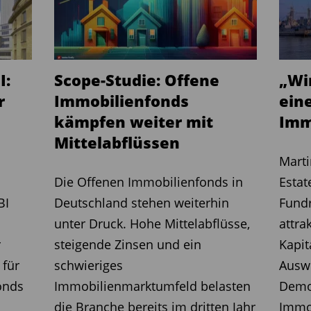
d.
i.i. Investment
GmbH
Geschäfte für
it Einwilligung der Verwahrstelle
dem den Vertrieb ihrer bestehenden
keine weiteren Fonds auflegen.
I:
Scope-Studie: Offene
„Wi
r
Immobilienfonds
ein
nleger-Fragen
kämpfen weiter mit
Imm
nd Anleger können sich bei Fragen an
Mittelabflüssen
er
BaFin
unter der Nummer 0800 2 100
Marti
Die Offenen Immobilienfonds in
Estat
BI
Deutschland stehen weiterhin
Fundr
unter Druck. Hohe Mittelabflüsse,
attra
r
steigende Zinsen und ein
Kapit
 für
schwieriges
Ausw
onds
Immobilienmarktumfeld belasten
Demog
die Branche bereits im dritten Jahr
Immo