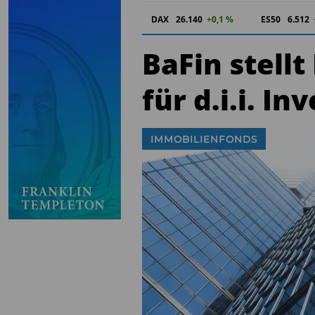
DAX
26.140
+0,1 %
ES50
6.512
BaFin stell
für d.i.i. I
IMMOBILIENFONDS