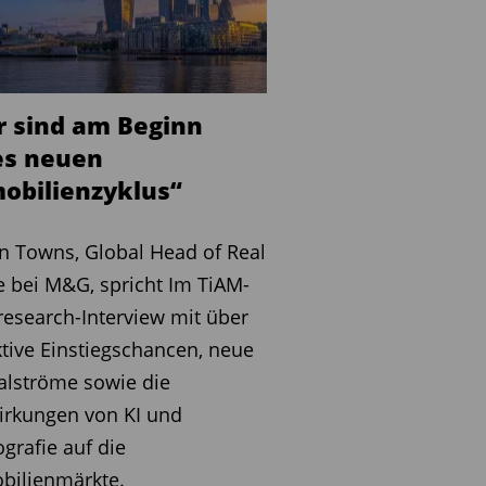
r sind am Beginn
es neuen
obilienzyklus“
n Towns, Global Head of Real
e bei M&G, spricht Im TiAM-
esearch-Interview mit über
ktive Einstiegschancen, neue
alströme sowie die
irkungen von KI und
rafie auf die
bilienmärkte.