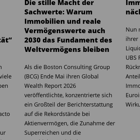
Die stille Macht der
Imm
Sachwerte: Warum
näc
Immobilien und reale
Vermögenswerte auch
Nun 
tät“
2030 das Fundament des
ihrer
Weltvermögens bleiben
Liqui
UBS R
n
Als die Boston Consulting Group
Rück
viele
(BCG) Ende Mai ihren Global
Antei
ben
Wealth Report 2026
Immo
veröffentlichte, konzentrierte sich
Euroi
ein Großteil der Berichterstattung
Wirku
acto
auf die Rekordstände bei
Aktienvermögen, die Zunahme der
tur
Superreichen und die