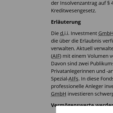
der Insolvenzantrag auf §
Kreditwesengesetz.
Erläuterung
Die
d.
i.i. Investment
Gmb
die über die Erlaubnis ve
verwalten. Aktuell verwalte
(
AIF
) mit einem Volumen v
Davon sind zwei Publikum
Privatanlegerinnen und -a
Spezial-
AIFs
. In diese Fon
professionelle Anleger inv
GmbH
investieren schwer
Vermögenswerte werden