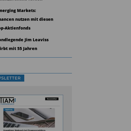
merging Markets:
hancen nutzen mit diesen
op-Aktienfonds
ondlegende Jim Leaviss
tirbt mit 55 Jahren
SLETTER