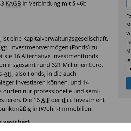
 43
KAGB
in Verbindung mit § 46b
Fo
Ma
Ve
H
ist eine Kapitalverwaltungsgesellschaft,
In
rfügt, Investmentvermögen (Fonds) zu
Mi
t sie 16 Alternative
Investmentfonds
un
on insgesamt rund 621 Millionen Euro.
La
s-
AIF
, also Fonds, in die auch
nleger investieren können, und 14
ds dürfen nur professionelle und semi-
estieren. Die 16
AIF
der
d.
i.i. Investment
punktmäßig in (Wohn-)Immobilien.
 gesichert