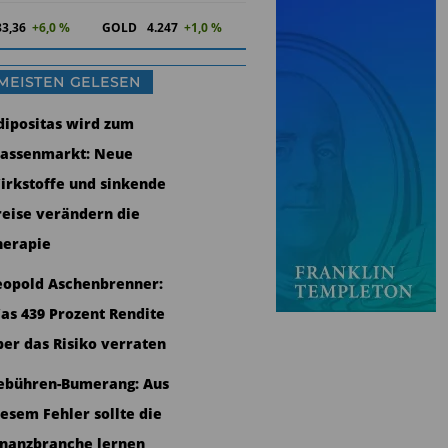
83,36
+6,0 %
GOLD
4.247
+1,0 %
MEISTEN GELESEN
dipositas wird zum
assenmarkt: Neue
irkstoffe und sinkende
reise verändern die
herapie
eopold Aschenbrenner:
as 439 Prozent Rendite
ber das Risiko verraten
ebühren-Bumerang: Aus
iesem Fehler sollte die
inanzbranche lernen