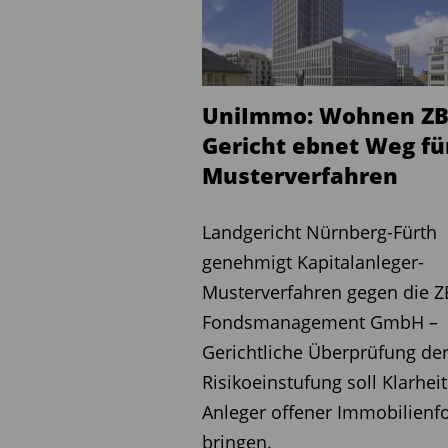
diesem Zeitpunkt darf die
Rechnung ihrer Fonds nur m
durchführen. Sie muss zu
Fonds einstellen und darf 
UniImmo: Wohnen ZB
Gericht ebnet Weg fü
Die BaFin beantwortet A
Musterverfahren
Betroffene Anlegerinnen u
das Verbrauchertelefon d
Landgericht Nürnberg-Fürth
500 wenden. (jk)
genehmigt Kapitalanleger-
Musterverfahren gegen die Z
Diesen Beitrag teilen:
Fondsmanagement GmbH –
Gerichtliche Überprüfung de
Risikoeinstufung soll Klarheit
Anleger offener Immobilienf
bringen.