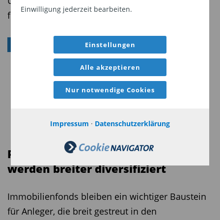
Überprüfung der Risikoeinstufung soll Klarheit
Einwilligung jederzeit bearbeiten.
für Anleger offener Immobilienfonds bringen.
Einstellungen
IMMOBILIENFONDS
Alle akzeptieren
Nur notwendige Cookies
Impressum
·
Datenschutzerklärung
Portfolios von Immobilienfonds
werden breiter diversifiziert
Immobilienfonds bleiben ein wichtiger Baustein
für Anleger, die breit gestreut in den