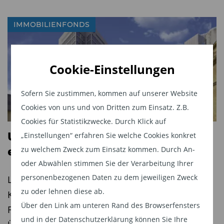
IMMOBILIENFONDS
Cookie-Einstellungen
Sofern Sie zustimmen, kommen auf unserer Website
Cookies von uns und von Dritten zum Einsatz. Z.B.
Cookies für Statistikzwecke. Durch Klick auf
UniImmo: Wohnen ZBI: Gericht
„Einstellungen“ erfahren Sie welche Cookies konkret
ebnet Weg für Musterverfahren
zu welchem Zweck zum Einsatz kommen. Durch An-
oder Abwählen stimmen Sie der Verarbeitung Ihrer
personenbezogenen Daten zu dem jeweiligen Zweck
Landgericht Nürnberg-Fürth genehmigt
zu oder lehnen diese ab.
Kapitalanleger-Musterverfahren gegen die ZBI
Über den Link am unteren Rand des Browserfensters
Fondsmanagement GmbH – Gerichtliche
und in der Datenschutzerklärung können Sie Ihre