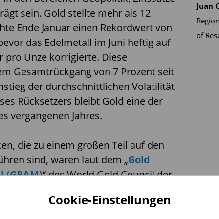
Juan C
gt sein. Gold stellte mehr als 12
Region
ichte Ende Januar einen Rekordwert von
of Res
bevor das Edelmetall im Juni heftig auf
r pro Unze korrigierte. Diese
em Gesamtrückgang von 7 Prozent seit
tieg der durchschnittlichen Volatilität
eses Rücksetzers bleibt Gold eine der
es vergangenen Jahres.
ken, die zu einem großen Teil auf den
ühren sind, waren laut dem „
Gold
el (GRAM)
“ des World Gold Council der
Performance der ersten Jahreshälfte –
Cookie-Einstellungen
n Anlegerpositionierungen und
egen hatten die Opportunitätskosten