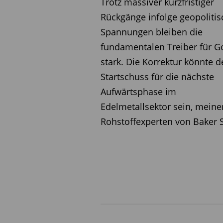
sind wichtig, und wir erwar
Trotz massiver kurzfristiger
eine Schlüsselvariable se
Rückgänge infolge geopolitis
Gold wird nicht von einem 
Spannungen bleiben die
diesem Jahr nahe der Mark
fundamentalen Treiber für G
Druck geraten und hat sich
stark. Die Korrektur könnte d
durch die organische Nachf
Startschuss für die nächste
verschiedenen Regionen. D
Aufwärtsphase im
Zentralbanken, institutio
Edelmetallsektor sein, meine
weltweit ist es, welche di
Rohstoffexperten von Baker S
untermauert.“
(pg)
[1]
Stand 26. Juni 2026, basierend 
realisierten 30-Tage-Volatilität im er
Informieren Sie sich in un