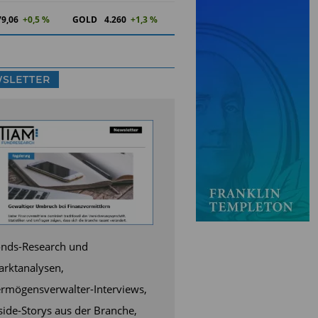
79,06
+0,5 %
GOLD
4.260
+1,3 %
SLETTER
nds-Research und
rktanalysen,
rmögensverwalter-Interviews,
side-Storys aus der Branche,