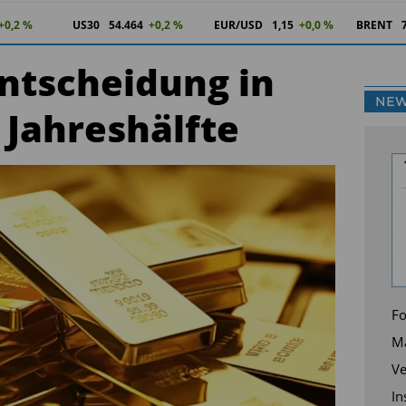
+0,2 %
US30
54.464
+0,2 %
EUR/USD
1,15
+0,0 %
BRENT
Entscheidung in
NEW
 Jahreshälfte
Fo
Ma
Ve
In