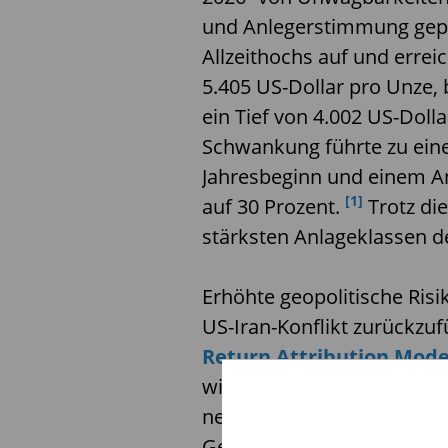
und Anlegerstimmung geprä
Allzeithochs auf und erre
5.405 US-Dollar pro Unze, 
ein Tief von 4.002 US-Dolla
Schwankung führte zu ein
Jahresbeginn und einem Ans
[1]
auf 30 Prozent.
Trotz di
stärksten Anlageklassen d
Erhöhte geopolitische Risi
US-Iran-Konflikt zurückzuf
Return Attribution Mod
wichtigste Faktor für die 
neben der Dynamik bei de
Gewinnmitnahmen. Dahing