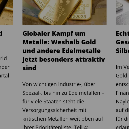
konsens überein: mindestens eine
hr 2026, voraussichtlich bis Oktober;
urch die Bank of England, die Bank of
Zentralbank; sowie eine US-Inflation
d
Globaler Kampf um
Echt
 nahezu 3,9 Prozent im zweiten
Metalle: Weshalb Gold
Ges
dingungen Bestand haben, könnte Gold
und andere Edelmetalle
Silb
er Spanne von 5 Prozent um etwa 4.100
rld
jetzt besonders attraktiv
en.
nder
sind
Im Ve
rtal
Gold 
rtstrend wieder aufnehmen, wenn sich
Von wichtigen Industrie-, über
entsc
irtschaftlichen Bedingungen
Spezial-, bis hin zu Edelmetallen –
Finan
die Zinserwartungen verschieben.
für viele Staaten steht die
Naylo
tarkes Signal für eine globale
Versorgungssicherheit mit
auf d
oldpreis über 4.500 US-Dollar pro
kritischen Metallen weit oben auf
für d
che Risiken nach unten gelten ein
ihrer Prioritätenliste. Teil 4:
erläu