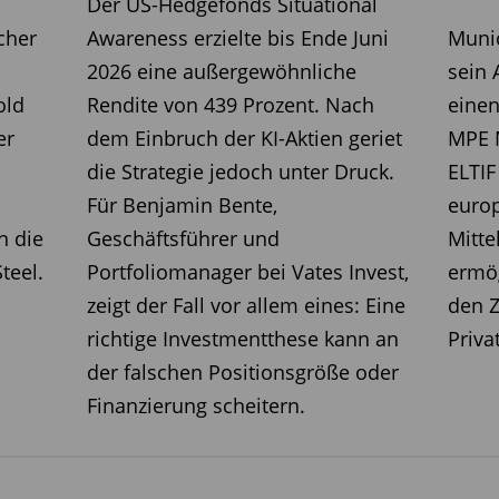
ten, dass sie in der zweiten Jahreshälfte
Der US-Hedgefonds Situational
in werden. Aber die Performance von
cher
Awareness erzielte bis Ende Juni
Munic
einzelnen Faktor getrieben. Gold ist in
2026 eine außergewöhnliche
sein 
e von 4.000 US-Dollar pro Unze unter
old
Rendite von 439 Prozent. Nach
einen
 anschließend wieder erholt, gestützt
er
dem Einbruch der KI-Aktien geriet
MPE M
rage von langfristigen Käufern in
die Strategie jedoch unter Druck.
ELTIF
iese strukturelle Nachfrage von
Für Benjamin Bente,
euro
nellen Investoren und Verbrauchern
n die
Geschäftsführer und
Mitt
e Widerstandsfähigkeit von Gold
teel.
Portfoliomanager bei Vates Invest,
ermög
zeigt der Fall vor allem eines: Eine
den Z
richtige Investmentthese kann an
Priva
auf dem LBMA Gold Price PM und dem Durchschnitt der
der falschen Positionsgröße oder
sten Halbjahr.
Finanzierung scheitern.
seren
Newslettern
regelmäßig über die