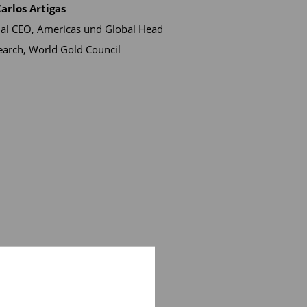
arlos Artigas
al CEO, Americas und Global Head
earch, World Gold Council