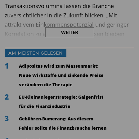
Transaktionsvolumina lassen die Branche
zuversichtlicher in die Zukunft blicken. „Mit
attraktivem Einkommenspotenzial und geringer
WEITER
Korrelation zu anderen Anlageklassen bleiben
Immobilien überzeugend – aber Selektion ist
entscheidend“, betont Jim Garman, Global Head
AM MEISTEN GELESEN
of Real Estate bei GSAM.
1
Adipositas wird zum Massenmarkt:
Bewertungen bleiben hoch – Exits gewinnen
Neue Wirkstoffe und sinkende Preise
an Dynamik
verändern die Therapie
2
EU-Kleinanlegerstrategie: Galgenfrist
Ein zentrales Thema für Fondsmanager bleibt die
für die Finanzindustrie
richtige Bewertung: 63 Prozent der GPs sehen sie
als Schlüsselfaktor bei neuen Investitionen. Trotz
3
Gebühren-Bumerang: Aus diesem
anhaltend hoher Preise zeichnet sich eine
Fehler sollte die Finanzbranche lernen
Belebung der Exit-Aktivität ab. 80 Prozent der GPs