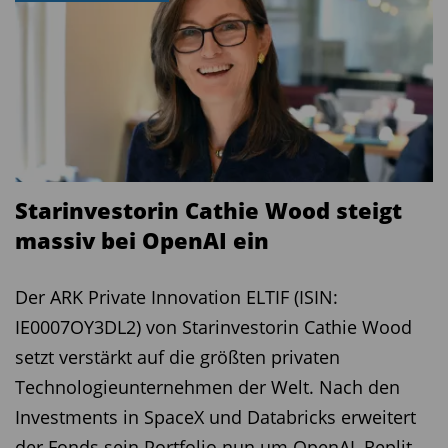
erscheinen, hat die Sorge um Zinssätze deutlich
abgenommen – ein Hinweis darauf, dass sich die
Märkte auf ein Umfeld niedrigerer
Finanzierungskosten einstellen.
Fazit: Selektivität und Spezialisierung als
Erfolgsfaktoren
Starinvestorin Cathie Wood steigt
massiv bei OpenAI ein
Der Private Markets Diagnostic Survey 2025 zeigt:
Nach Jahren der Unsicherheit kehrt Vertrauen in
Der ARK Private Innovation ELTIF (ISIN:
die privaten Märkte zurück. Investoren richten
IE0007OY3DL2) von Starinvestorin Cathie Wood
sich strategischer aus, nutzen neue Strukturen
setzt verstärkt auf die größten privaten
und setzen auf spezialisierte Manager. „LPs
Technologieunternehmen der Welt. Nach den
agieren selektiver denn je. Wertschöpfung wird
Investments in SpaceX und Databricks erweitert
der entscheidende Erfolgsfaktor bleiben“,
der Fonds sein Portfolio nun um OpenAI, Replit,