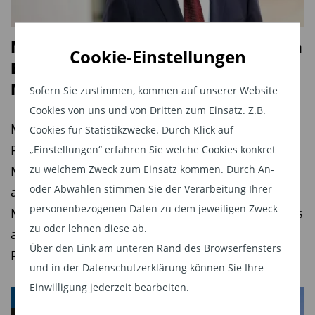
Zugänge zu Private Equity, oft mit Abschlägen
und kürzerer Laufzeit“, erklärt Harold Hope,
Munich Private Equity startet neuen
Global Head of Vintage Strategies bei GSAM. „Sie
Cookie-Einstellungen
ELTIF für den europäischen
helfen, die J-Kurve zu glätten und Liquidität zu
Mittelstand
schaffen.“
Sofern Sie zustimmen, kommen auf unserer Website
Cookies von uns und von Dritten zum Einsatz. Z.B.
Evergreen-Strukturen und KI als neue
Munich Private Equity erweitert sein Angebot für
Cookies für Statistikzwecke. Durch Klick auf
Wachstumstreiber
Privatanleger um einen zweiten ELTIF. Der neue
„Einstellungen“ erfahren Sie welche Cookies konkret
zu welchem Zweck zum Einsatz kommen. Durch An-
MPE Mid Market Private Equity ELTIF 2 investiert
Ein deutlicher Trend der Studie ist das
oder Abwählen stimmen Sie der Verarbeitung Ihrer
ausschließlich in europäische
wachsende Interesse institutioneller Anleger an
personenbezogenen Daten zu dem jeweiligen Zweck
Mittelstandsunternehmen und ermöglicht bereits
Evergreen-Strukturen – Fonds ohne feste Laufzeit,
zu oder lehnen diese ab.
ab 5.000 Euro den Zugang zur Anlageklasse
die Flexibilität und stetige Kapitalbindung
Über den Link am unteren Rand des Browserfensters
Private Equity.
ermöglichen. Mehr als 30 Prozent der
und in der Datenschutzerklärung können Sie Ihre
institutionellen LPs investieren bereits oder
Einwilligung jederzeit bearbeiten.
PRIVATE EQUITY
planen Investitionen in Evergreen-Modelle für