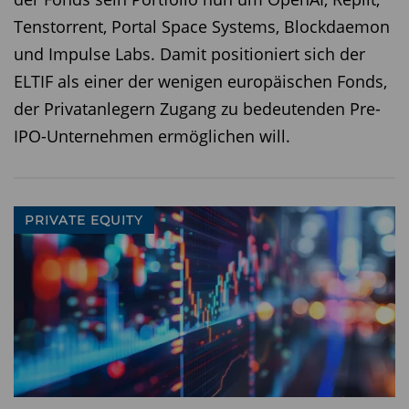
resümiert Matt Gibson, Global Head of Client
Tenstorrent, Portal Space Systems, Blockdaemon
Solutions Group bei GSAM. Der Optimismus ist
und Impulse Labs. Damit positioniert sich der
zurück. (jk)
ELTIF als einer der wenigen europäischen Fonds,
Diesen Beitrag teilen:
der Privatanlegern Zugang zu bedeutenden Pre-
IPO-Unternehmen ermöglichen will.
PRIVATE EQUITY