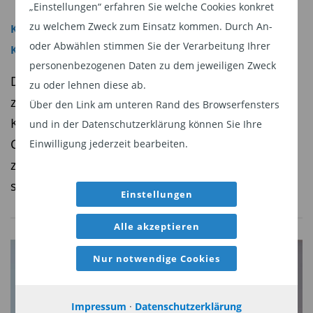
„Einstellungen“ erfahren Sie welche Cookies konkret
zu welchem Zweck zum Einsatz kommen. Durch An-
Krypto-Währungen
,
Blockchain
,
Krypto-Währungen
,
oder Abwählen stimmen Sie der Verarbeitung Ihrer
Kryptoassets
,
Unternehmen
personenbezogenen Daten zu dem jeweiligen Zweck
Der Wert des Bitcoin hat über die Jahre extrem
zu oder lehnen diese ab.
zugelegt. Auch der Handel mit anderen
Über den Link am unteren Rand des Browserfensters
Kryptowährungen boomt. Anleger, die die
und in der Datenschutzerklärung können Sie Ihre
Chancen dieses Marktes wahrnehmen wollen,
Einwilligung jederzeit bearbeiten.
zugleich aber Direktinvestments scheuen, bieten
sich mit Fonds und Aktien passende Alternativen
Einstellungen
Alle akzeptieren
Nur notwendige Cookies
Impressum
·
Datenschutzerklärung