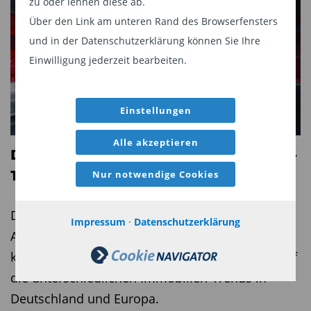
zu oder lehnen diese ab.
Über den Link am unteren Rand des Browserfensters
und in der Datenschutzerklärung können Sie Ihre
Einwilligung jederzeit bearbeiten.
Einstellungen
Alle akzeptieren
Der TiAM FundResearch Jahresausblick –
Teil 4: Immobilien
Nur notwendige Cookies
Die Anlageklasse Immobilien bleibt ein wichtiger
Impressum
·
Datenschutzerklärung
Anker in den Portfolios der Deutschen. Für das
kommende Jahr lohnt sich ein kritischer Blick auf
die unterschiedlichen Immobilien-Trends in
Deutschland und Europa.