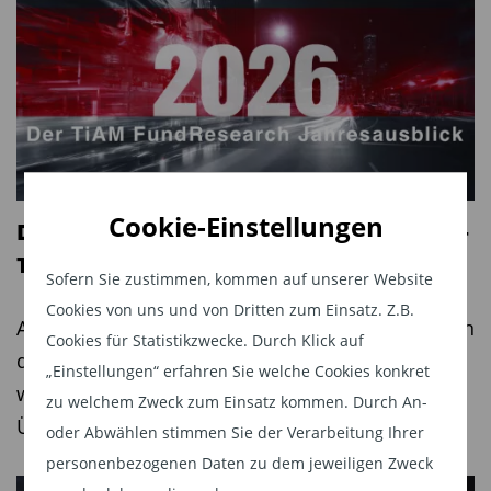
Cookie-Einstellungen
Der TiAM FundResearch Jahresausblick –
Teil 5: Devisen und Kryptomarkt
Sofern Sie zustimmen, kommen auf unserer Website
Cookies von uns und von Dritten zum Einsatz. Z.B.
Auch im Jahr 2026 werden die Devisenmärkte von
Cookies für Statistikzwecke. Durch Klick auf
der Geldpolitik der Zentralbanken bestimmt
„Einstellungen“ erfahren Sie welche Cookies konkret
werden. Vor allem die US-Notenbank könnte für
zu welchem Zweck zum Einsatz kommen. Durch An-
Überraschungen sorgen.
oder Abwählen stimmen Sie der Verarbeitung Ihrer
personenbezogenen Daten zu dem jeweiligen Zweck