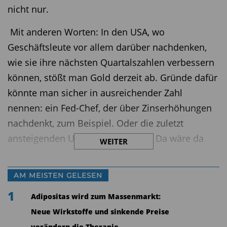
nicht nur.
Mit anderen Worten: In den USA, wo
Geschäftsleute vor allem darüber nachdenken,
wie sie ihre nächsten Quartalszahlen verbessern
können, stößt man Gold derzeit ab. Gründe dafür
könnte man sicher in ausreichender Zahl
nennen: ein Fed-Chef, der über Zinserhöhungen
nachdenkt, zum Beispiel. Oder die zuletzt
ansteigenden US-Anleiherenditen. Da wäre da
WEITER
noch der zurzeit starke Dollar, ein klassischer
Indikator für einen niedrigeren Goldpreis. Ach ja,
AM MEISTEN GELESEN
dann ist da noch die Hoffnung auf eine stärkere
1
Adipositas wird zum Massenmarkt:
wirtschaftliche Entwicklung in den USA. Wobei
Neue Wirkstoffe und sinkende Preise
diese Sicht der Dinge bei den grundsätzlich