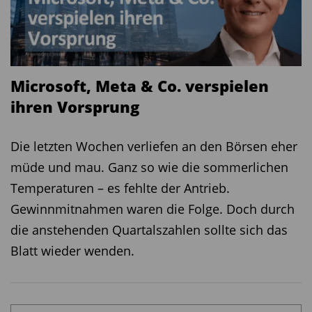
Kommission zur Regulierung und
Wettbewerbsfähigkeit des Bankensektors, der
Mitte Juli veröffentlicht werden soll. Mit der
bevorstehenden Veröffentlichung des Berichts
Microsoft, Meta & Co. verspielen
rücke die Frage nach der Wettbewerbsfähigkeit
ihren Vorsprung
des europäischen Bankensektors erneut in den
Fokus. Der Verband gibt eine aktuelle
Die letzten Wochen verliefen an den Börsen eher
Einschätzung zur Lage der europäischen Banken
müde und mau. Ganz so wie die sommerlichen
und Finanzmärkte.
Temperaturen – es fehlte der Antrieb.
Gewinnmitnahmen waren die Folge. Doch durch
Am Freitag
endet die gut fünfmonatige
die anstehenden Quartalszahlen sollte sich das
Generalsanierung der Bahnstrecke Köln-
Blatt wieder wenden.
Wuppertal-Hagen. Während der Bauarbeiten
wurden auf der rund 65 Kilometer langen Strecke
über 80 Kilometer Gleise erneuert, Weichen