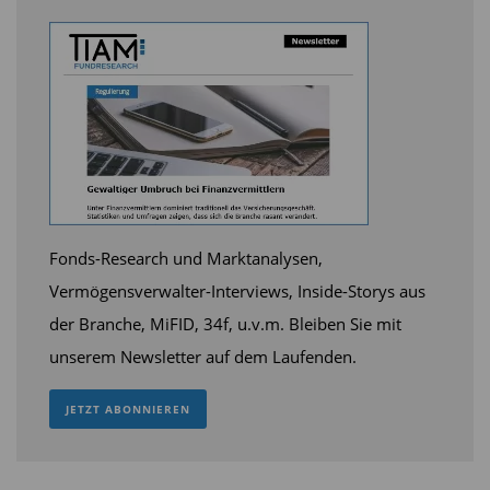
worden. Wer sehr langfristig denkt, sieht die
Entwicklung dieser Produktionskosten und deckt
sich rechtzeitig ein. Nur einmal so, um die
Dimension der Preissteigerung der
Produktionskosten zu verdeutlichen: Vor fünf
Jahren mussten die Minengesellschaften im
Durchschnitt nur 1.000 US-Dollar für die
Förderung einer Feinunze Gold aufwenden. Die
Fonds-Research und Marktanalysen,
weltweit anziehende Inflation hinterlässt also
Vermögensverwalter-Interviews, Inside-Storys aus
auch beim Goldpreis ihre Spuren und ist einer
der Branche, MiFID, 34f, u.v.m. Bleiben Sie mit
von mehreren Gründen für die Goldrally des
unserem Newsletter auf dem Laufenden.
Jahres 2025.
JETZT ABONNIEREN
Zwar ist der Preis zuletzt von über 5.000 auf rund
4.000 US-Dollar zurückgekommen, doch das ist in