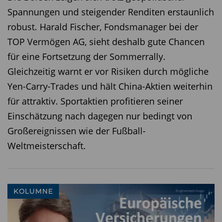
Gold selbst befeuern.
Spannungen und steigender Renditen erstaunlich
Fazit:
In den kommenden Monaten wird sich
robust. Harald Fischer, Fondsmanager bei der
zeigen, ob der kurzfristige Verkauf oder der
TOP Vermögen AG, sieht deshalb gute Chancen
langfristig angelegte Kauf von Gold derzeit die
für eine Fortsetzung der Sommerrally.
bessere Idee ist.
Gleichzeitig warnt er vor Risiken durch mögliche
Yen-Carry-Trades und hält China-Aktien weiterhin
Interessante Termine in den kommenden
Tagen
für attraktiv. Sportaktien profitieren seiner
Einschätzung nach dagegen nur bedingt von
Am Dienstag
findet im Gebäude der IG Bau eine
Großereignissen wie der Fußball-
Pressekonferenz des Wohnungsbau-Instituts
Weltmeisterschaft.
ARGE und des Bauforschungsinstituts IFB statt.
Thema: Die Kritik am System der Normen.
Hintergrund: Bauforschungsinstitute kritisieren
KOLUMNE
die Normen-Flut. Als Beispiele benennen ARGE
und IFB Normen als Kostentreiber im