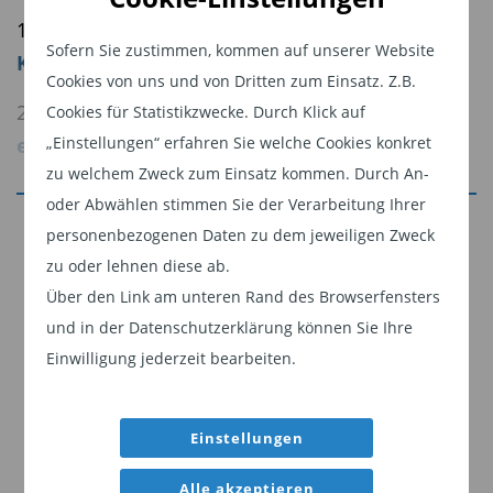
1.
Gewinnmitnahmen führen zu massiven
Sofern Sie zustimmen, kommen auf unserer Website
Kursverlusten
Cookies von uns und von Dritten zum Einsatz. Z.B.
2.
S&P 500: Gewinnwachstum von 23 Prozent
Cookies für Statistikzwecke. Durch Klick auf
„Einstellungen“ erfahren Sie welche Cookies konkret
erwartet – Big-Tech hinkt hinterher
zu welchem Zweck zum Einsatz kommen. Durch An-
3.
2027-Prognose: Der breite Markt wird die
oder Abwählen stimmen Sie der Verarbeitung Ihrer
Jetzt weiterlesen
Big 7 outperformen
personenbezogenen Daten zu dem jeweiligen Zweck
Dieser Inhalt ist für professionelle Anleger
zu oder lehnen diese ab.
4.
Einkaufsmanagerindex signalisiert
bestimmt. Mit Klick auf "Weiter" bestätigen
Über den Link am unteren Rand des Browserfensters
Stimmungsaufhellung
und in der Datenschutzerklärung können Sie Ihre
Sie, dass Sie ein professioneller Anleger sind
Gewinnmitnahmen führen zu massiven
Einwilligung jederzeit bearbeiten.
und stimmen unserer
Datenschutzerklärung
Kursverlusten
zu.
Man kann es auch anders ausdrücken: Es wurde
Einstellungen
Weiter
reichlich Luft aus den hochbewerteten Big-Tech-
Alle akzeptieren