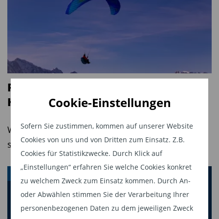
die Ertragschance sei nur sehr begrenzt und
würde die Fremdwährungsrisiken nicht
aufwiegen. 95 Prozent der Anleihen stammen aus
der sogenannten DACH-Region Deutschland,
Österreich und Schweiz. Dazu kommen
skandinavische Papiere. Kurzum: Es ist ein
Fünf aktuelle Chancen am
Europa-Rentenfonds mit sehr überschaubarem
Cookie-Einstellungen
Hochzinsmarkt
Währungsrisiko. Auch will Spies keine großen
Zinssensitivitäten im Portfolio haben. „Das
Sofern Sie zustimmen, kommen auf unserer Website
Wenn sich die Marktbedingungen ändern,
Portfolio hat natürlich Kreditrisiken. Auf
Cookies von uns und von Dritten zum Einsatz. Z.B.
stechen Chancen hervor.
Zinsänderungen reagiert unser Portfolio jedoch
Cookies für Statistikzwecke. Durch Klick auf
kaum“, sagt Tobias Spies. Ein dritter wichtiger
„Einstellungen“ erfahren Sie welche Cookies konkret
HOCHZINSANLEIHEN
Faktor zur Begrenzung des Risikos sei die
zu welchem Zweck zum Einsatz kommen. Durch An-
Konzentration auf Anleihen von Schuldnern mit
oder Abwählen stimmen Sie der Verarbeitung Ihrer
personenbezogenen Daten zu dem jeweiligen Zweck
hoher Bonität. „Wir beobachten, dass allgemein