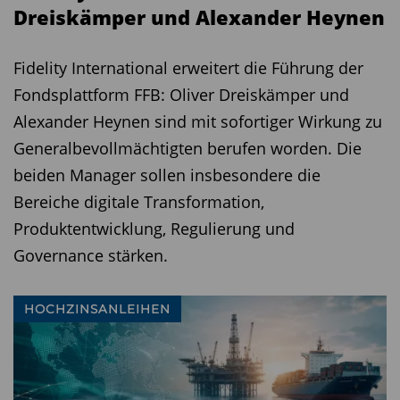
Dreiskämper und Alexander Heynen
Das Portfolio des Fonds umfasst 40-50
Positionen, mit denen Spies seine angestrebte
Fidelity International erweitert die Führung der
Rendite erreichen will. An einer Benchmark muss
Fondsplattform FFB: Oliver Dreiskämper und
er sich dabei nicht orientieren. Der Fonds kann
Alexander Heynen sind mit sofortiger Wirkung zu
flexibel agieren. Zweimal im Jahr wird das
Generalbevollmächtigten berufen worden. Die
Portfolio gedreht. Spies ist ein sehr aktiver
beiden Manager sollen insbesondere die
Fondsmanager.
Bereiche digitale Transformation,
Produktentwicklung, Regulierung und
Als besonderen Vorteil seiner Strategie nennt
Governance stärken.
Tobias Spies, dass Opportunitäten und
Sondersituationen am Anleihemarkt aufgrund
ihrer anleihespezifischen Risiken nahezu keine
HOCHZINSANLEIHEN
Korrelation zur allgemeinen Zinsentwicklung
hätten. So sei sein Fonds als Stabilitätsanker in
einem ausgewogenen Portfolio grundsätzlich