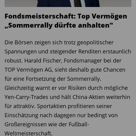
institutionellen Käufern ausgeschlossen. Das
Fondsmeisterschaft: Top Vermögen
führt dazu, dass zum Beispiel Nachranganleihen
„Sommerrally dürfte anhalten"
oft mit Bewertungsabschlag gehandelt werden,
obwohl ihr Rückzahlungs-Risiko sich nicht von
Die Börsen zeigen sich trotz geopolitischer
klassischen Anleihen desselben Emittenten
Spannungen und steigender Renditen erstaunlich
unterscheidet“, erklärt Spies. Die Chance liege
robust. Harald Fischer, Fondsmanager bei der
darin, hier günstig zu kaufen und damit höhere
TOP Vermögen AG, sieht deshalb gute Chancen
Renditen zu erzielen als mit klassischen Anleihen.
für eine Fortsetzung der Sommerrally.
Bis zu zwei Drittel des Portfolios sind in
Gleichzeitig warnt er vor Risiken durch mögliche
Nachrangkapital investiert. Spies sieht darin kein
Yen-Carry-Trades und hält China-Aktien weiterhin
erhöhtes Risiko. „Schwache Unternehmen
für attraktiv. Sportaktien profitieren seiner
können gar keine Nachranganleihen emittieren“,
Einschätzung nach dagegen nur bedingt von
erklärt er. Die Ausfallwahrscheinlichkeit sei bei
Großereignissen wie der Fußball-
Anleihen eines Unternehmens identisch.
Weltmeisterschaft.
Bewertet werde das Risiko, keine Kupons