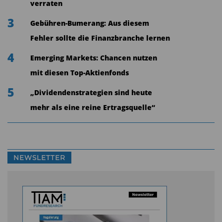
verraten
Papiere gekauft hat, vergleichsweise hohe
3
Gebühren-Bumerang: Aus diesem
Renditen abwerfen.
Fehler sollte die Finanzbranche lernen
Es ist eine erfolgreiche Anlagestrategie, die sich
4
Emerging Markets: Chancen nutzen
nicht zuletzt dadurch auszeichnet, dass sie die
mit diesen Top-Aktienfonds
von Spies gesetzten Renditeziele deutlich
5
„Dividendenstrategien sind heute
übertrifft. Der Ertrag von durchschnittlich 7,3
mehr als eine reine Ertragsquelle“
Prozent per annum ist für einen Rentenfonds
dieses Zuschnitts außergewöhnlich gut.
NEWSLETTER