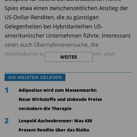
Spies etwa einen zwischenzeitlichen Anstieg der
US-Dollar-Renditen, die zu günstigen
Gelegenheiten bei Hybridanleihen US-
amerikanischer Unternehmen führte. Interessant
seien auch Übernahmeversuche, die
Anleihekurse kurzfristig sinken lassen, aber
WEITER
eigentlich gar keinen Einfluss auf die
Zahlungsfähigkeit der betreffenden Emittenten
AM MEISTEN GELESEN
haben. Spies filtert solche Ineffizienzen heraus
1
und kauft gezielt zu, wenn die Preise der
Adipositas wird zum Massenmarkt:
betreffenden Anleihen aus seiner Sicht zu niedrig
Neue Wirkstoffe und sinkende Preise
sind. Und er verkauft wieder, wenn sich die Kurse
verändern die Therapie
erholt haben. Zwischendurch kassiert er mit
2
Leopold Aschenbrenner: Was 439
seinem Opportunitäten-Fonds Zinsen, die durch
Prozent Rendite über das Risiko
die niedrigen Einstiegspreise, zu denen er die