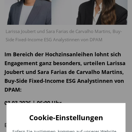
Larissa Joubert und Sara Farias de Carvalho Martins, Buy-
Side Fixed-Income ESG Analystinnen von DPAM
Im Bereich der Hochzinsanleihen lohnt sich
Engagement ganz besonders, urteilen Larissa
Joubert und Sara Farias de Carvalho Martins,
Buy-Side Fixed-Income ESG Analystinnen von
DPAM:
03.03.2026 | 06:00 Uhr
Cookie-Einstellungen
Emittenten von Hochzinsanleihen legen
Sofern Sie zustimmen, kommen auf unserer Website