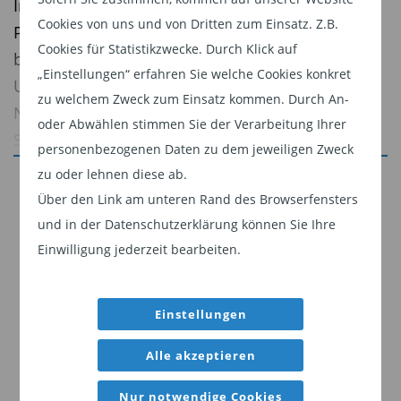
Informationen weniger konsistent offen als ihre
Cookies von uns und von Dritten zum Einsatz. Z.B.
Pendants mit Investment-Grade Rating. Das gilt
Cookies für Statistikzwecke. Durch Klick auf
besonders für die ESG-Analyse. Während IG-
„Einstellungen“ erfahren Sie welche Cookies konkret
Unternehmen detaillierte
zu welchem Zweck zum Einsatz kommen. Durch An-
Nachhaltigkeitskennzahlen und Governance-
oder Abwählen stimmen Sie der Verarbeitung Ihrer
Strukturen veröffentlichen, legen HY-Emittenten
personenbezogenen Daten zu dem jeweiligen Zweck
oft nur das vorgeschriebene Minimum offen.
zu oder lehnen diese ab.
Jetzt weiterlesen
Über den Link am unteren Rand des Browserfensters
Die Folge sind blinde Flecken. Erkenntnisse aus
Dieser Inhalt ist für professionelle Anleger
und in der Datenschutzerklärung können Sie Ihre
dem Austausch mit den Unternehmen werden so
bestimmt. Mit Klick auf "Weiter" bestätigen
Einwilligung jederzeit bearbeiten.
für Anleger umso wichtiger. Durch den direkten
Sie, dass Sie ein professioneller Anleger sind
Dialog können Anleger auf proprietäre, nicht
und stimmen unserer
Datenschutzerklärung
öffentliche Informationen zugreifen, die die ESG-
Einstellungen
zu.
Analyse stärken und Anlageentscheidungen
Alle akzeptieren
Weiter
unterstützen. „Engagement“ schafft daher einen
relevanten Informationsvorteil.
Nur notwendige Cookies