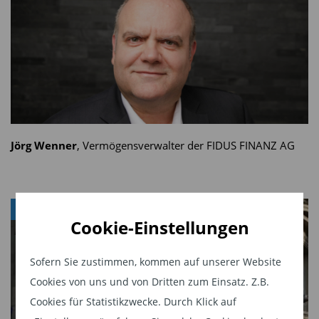
bereit sein, überdurchschnittliche Schwankungen
in Kauf zu nehmen. Der Fonds sollte daher als
Depotbeimischung verstanden werden, der seine
positive Wirkung vor allem langfristig entfalten
könnte. In der Rückschau sticht insbesondere die
Outperformance über zehn und 20 Jahre in Auge.
Hier hat sich der MEDICAL BioHealth signifikant
Jörg Wenner
, Vermögensverwalter der FIDUS FINANZ AG
stärker entwickelt als seine Vergleichsgruppe.
FONDS
Disclaimer:
Cookie-Einstellungen
Marketingdokument – Kapitalanlagen sind grundsätzlich mit Risiken
Sofern Sie zustimmen, kommen auf unserer Website
verbunden. Aktien, verzinsliche Wertpapiere, Investmentfonds und
Cookies von uns und von Dritten zum Einsatz. Z.B.
Finanzinnovationen wie z.B. Anlagezertifikate können steigen oder
Cookies für Statistikzwecke. Durch Klick auf
auch fallen. Wertentwicklungen der Vergangenheit können nicht in die