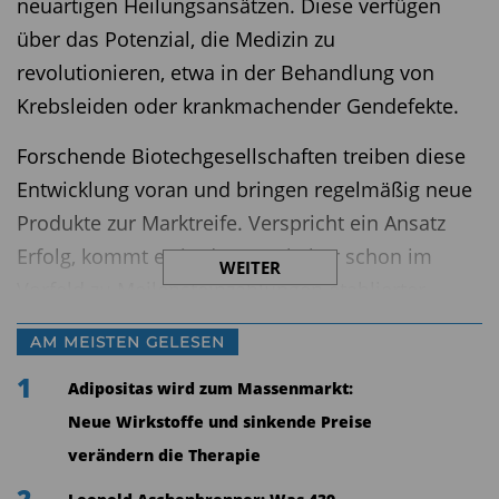
neuartigen Heilungsansätzen. Diese verfügen
über das Potenzial, die Medizin zu
revolutionieren, etwa in der Behandlung von
Krebsleiden oder krankmachender Gendefekte.
Forschende Biotechgesellschaften treiben diese
Entwicklung voran und bringen regelmäßig neue
Produkte zur Marktreife. Verspricht ein Ansatz
Erfolg, kommt es in der Regel aber schon im
WEITER
Vorfeld zu Meilensteinzahlungen etablierter
Pharmakonzerne, zu Einlizenzierungen eines
AM MEISTEN GELESEN
erfolgversprechenden Medikaments oder gleich
1
zur Übernahme der gesamten Gesellschaft.
Adipositas wird zum Massenmarkt:
Weiterhin sorgt auch die Bekämpfung
Neue Wirkstoffe und sinkende Preise
aufkommender Infektionswellen für Bewegung.
verändern die Therapie
Unlängst schoss die Aktie des wenig bekannten