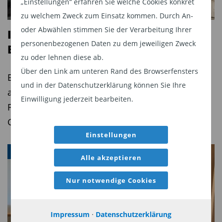
„Einstellungen“ erfahren Sie welche Cookies konkret
Zukunft fortgeschrieben werden, sodass Sie die ursprünglich
zu welchem Zweck zum Einsatz kommen. Durch An-
investierte Summe möglicherweise nicht oder nicht vollständig
oder Abwählen stimmen Sie der Verarbeitung Ihrer
Ich empfehle den iShares STOXX
zurückerhalten. Die in dieser Veröffentlichung enthaltenen Angaben
personenbezogenen Daten zu dem jeweiligen Zweck
Europe Small 200 UCITS ETF (DE)
geben die aktuelle persönliche Meinung des Autors wieder, die sich
zu oder lehnen diese ab.
ohne vorherige Ankündigung jederzeit ändern kann. Insbesondere
Über den Link am unteren Rand des Browserfensters
Europas Nebenwerte: Bewertungsabschlag trifft
stellen die Angaben keine Analyse, Anlageberatung oder
und in der Datenschutzerklärung können Sie Ihre
auf Höchststände, von Philip Morgen, CERTIFIED
Handelsempfehlung dar. Sämtliche in diesem Dokument
Einwilligung jederzeit bearbeiten.
FINANCIAL PLANNER® (CFP) der Morgen Invest
zusammengestellten Angaben spiegeln die Erkenntnisse zum
GmbH aus Oberursel.
Zeitpunkt der Erstellung wider. Sie wurden sorgfältig erstellt; eine
Einstellungen
Gewähr oder Haftung für deren Richtigkeit und Vollständigkeit kann
FONDS
indessen nicht übernommen werden.
Alle akzeptieren
Nur notwendige Cookies
Diesen Beitrag teilen:
Impressum
·
Datenschutzerklärung