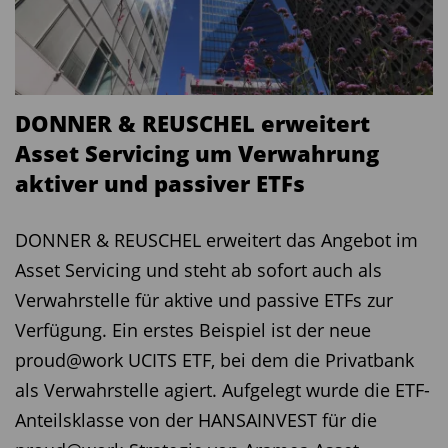
Millionen Euro lässt sich ein ETF wirtschaftlich
betreiben. Anbieter geben neuen Produkten
meist zwei bis drei Jahre Zeit, um sich am Markt
zu etablieren.
DONNER & REUSCHEL erweitert
Diesen Beitrag teilen:
Asset Servicing um Verwahrung
aktiver und passiver ETFs
DONNER & REUSCHEL erweitert das Angebot im
Asset Servicing und steht ab sofort auch als
Verwahrstelle für aktive und passive ETFs zur
Verfügung. Ein erstes Beispiel ist der neue
proud@work UCITS ETF, bei dem die Privatbank
als Verwahrstelle agiert. Aufgelegt wurde die ETF-
Anteilsklasse von der HANSAINVEST für die