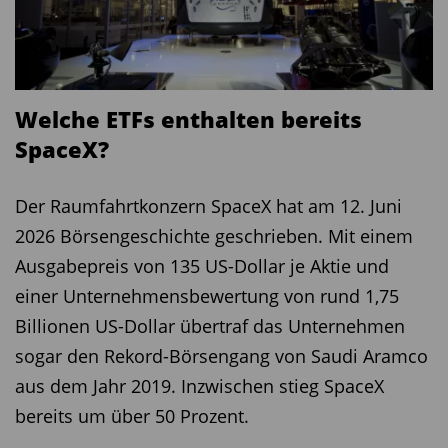
ist die Wahl eines günstigeren Indexanbieters.
ETFs funktionieren nur, wenn es einen Index gibt,
dessen Wertentwicklung sie nachvollziehen
können. Je bekannter das Börsenbarometer,
Welche ETFs enthalten bereits
desto mehr Anleger spricht man potenziell damit
SpaceX?
an. Das wissen Anbieter wie MSCI oder S & P Dow
Jones und lassen sich die Verwendung der von
Der Raumfahrtkonzern SpaceX hat am 12. Juni
ihnen berechneten Indizes fürstlich vergüten.
2026 Börsengeschichte geschrieben. Mit einem
Auch ETF-Häuser werden zur Kasse gebeten,
Ausgabepreis von 135 US-Dollar je Aktie und
wenn sie etwa ein Produkt auf den
einer Unternehmensbewertung von rund 1,75
Weltaktienindex MSCI World oder das US-
Billionen US-Dollar übertraf das Unternehmen
Aktienbarometer S & P 500 auflegen.
sogar den Rekord-Börsengang von Saudi Aramco
aus dem Jahr 2019. Inzwischen stieg SpaceX
Verzicht auf teure Marken
bereits um über 50 Prozent.
Doch es muss ja nicht zwingend die bekannte