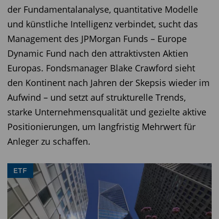
der Fundamentalanalyse, quantitative Modelle
ETFs sind für die Anbieter ein Volumengeschäft.
und künstliche Intelligenz verbindet, sucht das
Die günstigen Gebühren rechnen sich auf Dauer
Management des JPMorgan Funds – Europe
nur, wenn ordentlich Kapital in ein Produkt fließt.
Dynamic Fund nach den attraktivsten Aktien
Passiert das nicht, kann es sein, dass der
Europas. Fondsmanager Blake Crawford sieht
Indexfonds aufgelöst oder mit einem anderen
den Kontinent nach Jahren der Skepsis wieder im
ETF fusioniert wird. Im ungünstigen Fall kann das
Aufwind – und setzt auf strukturelle Trends,
steuerliche Nachteile für den Anleger bedeuten.
starke Unternehmensqualität und gezielte aktive
Wer in günstige ETFs, die erst kurz auf dem Markt
Positionierungen, um langfristig Mehrwert für
sind, investiert, sollte das wissen. So stecken im
Anleger zu schaffen.
JP Morgan BetaBuilders US Equity (Auflage:April
2019) bisher erst fünf Millionen Euro. Auch die in
ETF
der Tabelle gelisteten ETFs von Lyxor, Amundi
und L & G gehören nicht zu den kapitalstärkeren
am Markt. Ab Summen zwischen 50 und 100