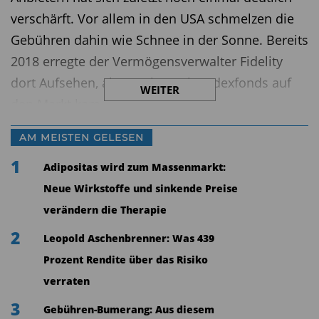
verschärft. Vor allem in den USA schmelzen die
Gebühren dahin wie Schnee in der Sonne. Bereits
2018 erregte der Vermögensverwalter Fidelity
dort Aufsehen, als er mit Gratis-Indexfonds auf
WEITER
den Markt kam.
Getoppt wird dieses Angebot noch von der
AM MEISTEN GELESEN
diesjährigen Aktion des Assetmanagers Salt
1
Adipositas wird zum Massenmarkt:
Financial. Er zahlt US-Anlegern pro Jahr 0,05
Neue Wirkstoffe und sinkende Preise
Prozent des investierten Vermögens, wenn diese
verändern die Therapie
zu einem ETF des Hauses greifen. Von Dauer ist
2
Leopold Aschenbrenner: Was 439
diese Großzügigkeit allerdings nicht. Wenn der
Prozent Rendite über das Risiko
Indexfonds ein Volumen von mehr als 100
verraten
Millionen Euro aufweist, beziehungsweise
spätestens im April 2020, werden reguläre
3
Gebühren-Bumerang: Aus diesem