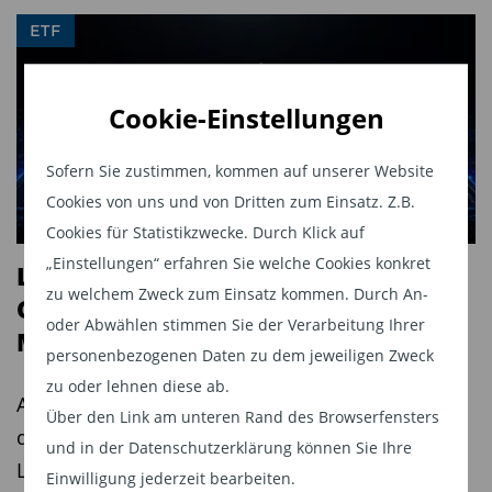
Marke sein. So brachte Europas größter
ETF
Vermögensverwalter Amundi im Frühjahr neun
ETFs auf den Markt, die mit einer einheitlichen
Cookie-Einstellungen
Kostenquote von 0,05 Prozent Maßstäbe in
Sachen Niedrigpreis setzten. Möglich ist das, weil
Sofern Sie zustimmen, kommen auf unserer Website
Amundi nicht die Indizes der Branchenführer
Cookies von uns und von Dritten zum Einsatz. Z.B.
verwendet, sondern die Messlatten eines
Cookies für Statistikzwecke. Durch Klick auf
Herausforderers. Es handelt sich dabei um das
„Einstellungen“ erfahren Sie welche Cookies konkret
LAIQON - EU AI ETF: der Next
Frankfurter Unternehmen Solactive, das Indizes
zu welchem Zweck zum Einsatz kommen. Durch An-
Generation ETF kommt auf den
wesentlich günstiger erstellt und berechnet als
oder Abwählen stimmen Sie der Verarbeitung Ihrer
Markt
personenbezogenen Daten zu dem jeweiligen Zweck
MSCI und Co. Die Zahl der Finanzprodukte, die
zu oder lehnen diese ab.
auf einem Solactive-Index basieren, steigt
Am 12. August 2026 beginnt ein neues Kapitel in
Über den Link am unteren Rand des Browserfensters
kontinuierlich.
der Geschichte aktiv gemanagter ETFs: Mit dem
und in der Datenschutzerklärung können Sie Ihre
Launch des LAIQON EU AI ETF wird die bewährte
In puncto Wertentwicklung gibt es nahezu keine
Einwilligung jederzeit bearbeiten.