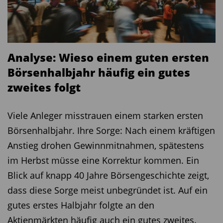
hat deshalb einen ähnlichen Weg wie Amundi
eingeschlagen. Ihr ETF auf den amerikanischen
Aktienmarkt für 0,04 Prozent Gebühr bezieht sich
nicht auf das bekannte Börsenbarometer S & P
Analyse: Wieso einem guten ersten
500, sondern auf einen breiten US-Aktienindex
Börsenhalbjahr häufig ein gutes
von Morningstar. Dieser umfasst mehr als 600
zweites folgt
Titel und repräsentiert rund 85 Prozent der
Marktkapitalisierung an US-Börsen. Der
Viele Anleger misstrauen einem starken ersten
Unterschied in der Wertentwicklung zum S & P
Börsenhalbjahr. Ihre Sorge: Nach einem kräftigen
500 zeigt sich — auch langfristig — allenfalls im
Anstieg drohen Gewinnmitnahmen, spätestens
Nachkommabereich.
im Herbst müsse eine Korrektur kommen. Ein
Ob für 0,04 Prozent in US-Aktien oder 0,1 Prozent
Blick auf knapp 40 Jahre Börsengeschichte zeigt,
in mehr als 20 000 globale Anleihen: Noch nie
dass diese Sorge meist unbegründet ist. Auf ein
war es für Anleger so günstig, ein diversifiziertes
gutes erstes Halbjahr folgte an den
Portfolio mithilfe von ETFs aufzubauen. Dass
Aktienmärkten häufig auch ein gutes zweites.