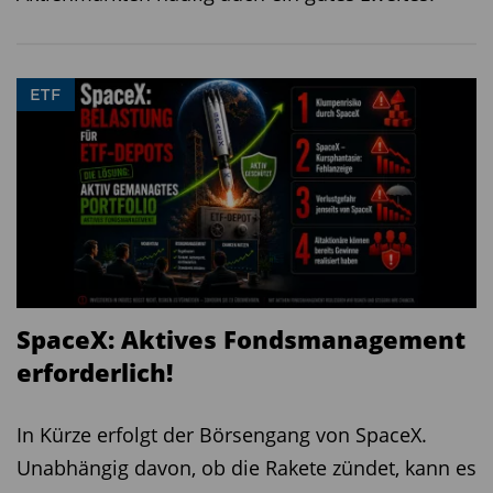
hinter den Indexfonds zum Schnäppchenpreis
nicht unbedingt ein bekanntes Börsenbarometer
steht, ist kein spürbarer Nachteil.
ETF
Die aktuell günstigsten ETFs für wichtige
Märkte haben wir in der Tabelle aufgelistet
SpaceX: Aktives Fondsmanagement
erforderlich!
Quelle: €uro am Sonntag
In Kürze erfolgt der Börsengang von SpaceX.
Unabhängig davon, ob die Rakete zündet, kann es