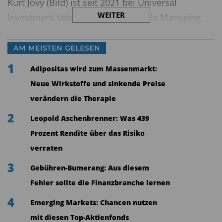
Kurt Jovy (Bild) ist seit 2021 bei Universal
WEITER
Investment tätig und übernimmt als Managing
Director die Aufgabe als Head of Real Estate. Er
hat mehr als 25 Jahre internationale Erfahrung im
AM MEISTEN GELESEN
Asset Management sowie in der Investment- und
1
Adipositas wird zum Massenmarkt:
Immobilienverwaltung. Kurt Jovy folgt in der
Neue Wirkstoffe und sinkende Preise
Geschäftsführung auf Axel Vespermann, der das
verändern die Therapie
Unternehmen aus persönlichen Gründen zum 30.
2
Leopold Aschenbrenner: Was 439
November 2024 verlässt, um sich neuen
Prozent Rendite über das Risiko
beruflichen Herausforderungen zu stellen.
verraten
Vespermann war rund fünf Jahre bei Universal
Investment und hat in dieser Zeit das
3
Gebühren-Bumerang: Aus diesem
Immobiliengeschäft deutlich ausgebaut. Mathias
Fehler sollte die Finanzbranche lernen
Heiß, CEO der UID unterstreicht: „Unser
4
Emerging Markets: Chancen nutzen
ausdrücklicher Dank geht an Axel Vespermann,
mit diesen Top-Aktienfonds