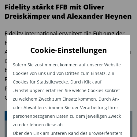
Fidelity stärkt FFB mit Oliver
Dreiskämper und Alexander Heynen
Fidelity International erweitert die Führung der
Fondsplattform FFB: Oliver Dreiskämper und
Cookie-Einstellungen
Alexander Heynen sind mit sofortiger Wirkung zu
Generalbevollmächtigten berufen worden. Die
Sofern Sie zustimmen, kommen auf unserer Website
beiden Manager sollen insbesondere die
Cookies von uns und von Dritten zum Einsatz. Z.B.
Bereiche digitale Transformation,
Cookies für Statistikzwecke. Durch Klick auf
Produktentwicklung, Regulierung und
„Einstellungen“ erfahren Sie welche Cookies konkret
Governance stärken.
zu welchem Zweck zum Einsatz kommen. Durch An-
oder Abwählen stimmen Sie der Verarbeitung Ihrer
personenbezogenen Daten zu dem jeweiligen Zweck
ASSET MANAGER
zu oder lehnen diese ab.
Über den Link am unteren Rand des Browserfensters