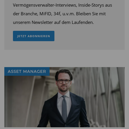
Investment Gruppe bis Ende August 17,5
Vermögensverwalter-Interviews, Inside-Storys aus
Milliarden Euro neuer Zuflüsse in Fonds
der Branche, MiFID, 34f, u.v.m. Bleiben Sie mit
verbuchen. Branchenweit betrugen die gesamten
unserem Newsletter auf dem Laufenden.
Neuanlagen im selben Zeitraum 20 Milliarden
Euro.
(jk)
JETZT ABONNIEREN
Diesen Beitrag teilen:
ASSET MANAGER