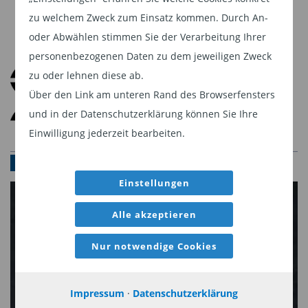
Weiter
wider.
zu welchem Zweck zum Einsatz kommen. Durch An-
oder Abwählen stimmen Sie der Verarbeitung Ihrer
SWS wird dafür verantwortlich sein, die
personenbezogenen Daten zu dem jeweiligen Zweck
Zusammenarbeit von Smart Wealth mit lokalen
zu oder lehnen diese ab.
institutionellen Investoren – darunter
Über den Link am unteren Rand des Browserfensters
Pensionskassen, Banken und professionelle
und in der Datenschutzerklärung können Sie Ihre
Asset Allokatoren – zu unterstützen sowie beim
Einwilligung jederzeit bearbeiten.
laufenden Beziehungsmanagement in Taiwan
KONTAKT
mitzuwirken.
Einstellungen
Die proprietäre KI‑Technologie von Smart Wealth
Alle akzeptieren
wurde über mehr als zwei Jahrzehnte hinweg von
seinem Gründer und CEO, Dr. Miró Mitev,
Nur notwendige Cookies
gemeinsam mit seinem Team entwickelt und
verfeinert.
Impressum
·
Datenschutzerklärung