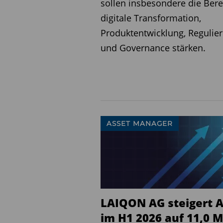
sollen insbesondere die Bere
Um die internationale Exp
digitale Transformation,
Ende Mai auch die Zuständ
Produktentwicklung, Regulie
Geschäftsführung neu geor
und Governance stärken.
Kundenorientierung, regio
Vertriebsaktivitäten stärke
Informieren Sie sich in un
ASSET MANAGER
besten Fonds und ETFs. Da
Fondsbranche.
Hier könne
Weitere interessante Neui
TV
. Dort stehen die Fonds
Entwicklungen an den Mär
LAIQON AG steigert 
locken.
im H1 2026 auf 11,0 M