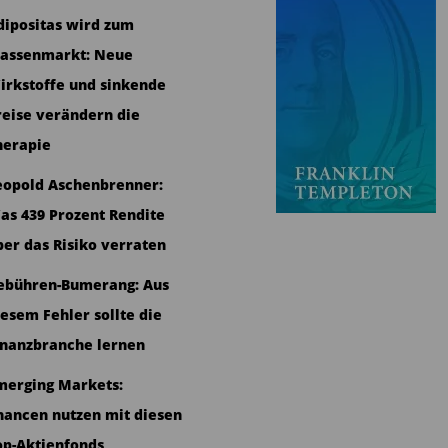
dipositas wird zum
assenmarkt: Neue
irkstoffe und sinkende
reise verändern die
herapie
eopold Aschenbrenner:
as 439 Prozent Rendite
ber das Risiko verraten
ebühren-Bumerang: Aus
iesem Fehler sollte die
inanzbranche lernen
merging Markets:
hancen nutzen mit diesen
op-Aktienfonds