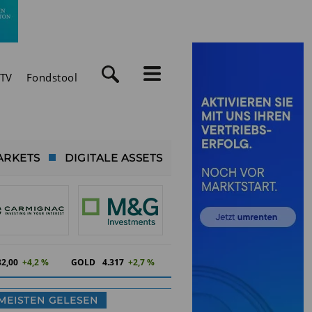
TV
Fondstool
ARKETS
DIGITALE ASSETS
82,00
+4,2 %
GOLD
4.317
+2,7 %
MEISTEN GELESEN