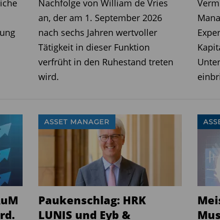
iche
Nachfolge von William de Vries
Verm
ansion voranzutreiben, hat die DWS
an, der am 1. September 2026
Manag
igkeiten innerhalb der
rung
nach sechs Jahren wertvoller
Exper
dnet. Künftig sollen
Tätigkeit in dieser Funktion
Kapit
nale Präsenz und globale
verfrüht in den Ruhestand treten
Unte
r in den Mittelpunkt rücken. (
jk
)
wird.
einbr
seren
Newslettern
regelmäßig über die
ASSET MANAGER
ASS
zu gibt es aktuelle News aus der
n Sie sich anmelden.
gkeiten erfahren Sie auf
FundResearch
-Experten Rede und Antwort zu aktuellen
kten und wo die besten Chancen
AuM
Paukenschlag: HRK
Mei
rd.
LUNIS und Eyb &
Mus