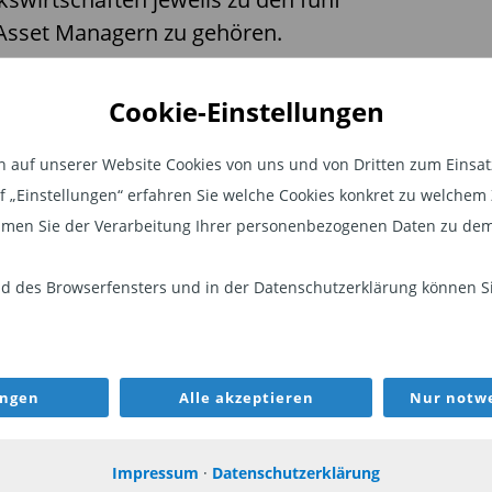
Asset Managern zu gehören.
dabei die Expansion in Asien. Das
Cookie-Einstellungen
e India Asset Management geplante
WS den Zugang zum dynamischen
auf unserer Website Cookies von uns und von Dritten zum Einsatz.
ative Investments erleichtern. Darüber
auf „Einstellungen“ erfahren Sie welche Cookies konkret zu welch
ehmen weiterhin das Ziel, seinen Anteil
men Sie der Verarbeitung Ihrer personenbezogenen Daten zu dem
bieter Harvest Fund Management
 des Browserfensters und in der Datenschutzerklärung können Sie
WEITER
 auch im Heimatmarkt Deutschland
ungen
Alle akzeptieren
Nur notwe
cen. Als größter Anbieter von
s in Deutschland wolle die DWS von
ASSET MANAGER
ASS
Impressum
·
Datenschutzerklärung
n profitieren. Dazu zählen unter