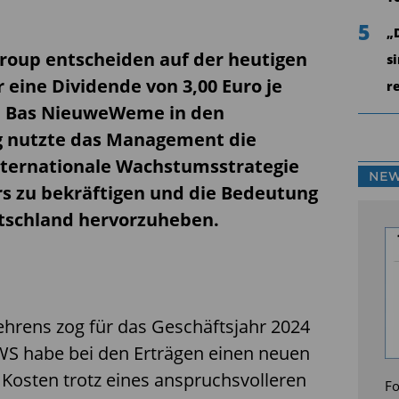
5
„
roup entscheiden auf der heutigen
s
ine Dividende von 3,00 Euro je
r
on Bas NieuweWeme in den
tig nutzte das Management die
nternationale Wachstumsstrategie
NEW
s zu bekräftigen und die Bedeutung
schland hervorzuheben.
ehrens zog für das Geschäftsjahr 2024
DWS habe bei den Erträgen einen neuen
 Kosten trotz eines anspruchsvolleren
Fo