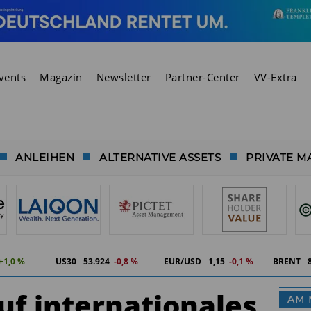
vents
Magazin
Newsletter
Partner-Center
VV-Extra
ANLEIHEN
ALTERNATIVE ASSETS
PRIVATE M
+1,0 %
US30
53.924
-0,8 %
EUR/USD
1,15
-0,1 %
BRENT
uf internationales
AM 