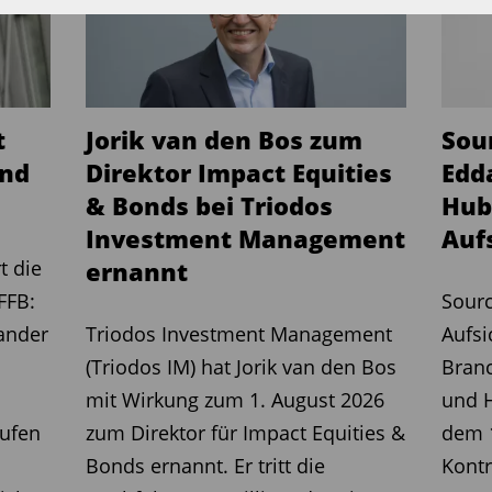
tenreform, Infrastrukturprogramme
 wie der Deutschlandfonds.
 Deutschland“, sagte Hoops und verwies
cen für die heimische
t
Jorik van den Bos zum
Sou
und
Direktor Impact Equities
Edd
& Bonds bei Triodos
Hub
it der Deutschen Bank
Investment Management
Auf
t die
ernannt
ulse erwartet die DWS zudem aus der
FFB:
Sourc
it der Deutschen Bank. Die
ander
Triodos Investment Management
Aufsi
he-Bank-Gruppe verschaffe dem
(Triodos IM) hat Jorik van den Bos
Bran
g zu umfangreichen Vertriebs- und
mit Wirkung zum 1. August 2026
und H
täten. Insbesondere im institutionellen
rufen
zum Direktor für Impact Equities &
dem 1
en für Altersvorsorge und
Bonds ernannt. Er tritt die
Kontr
 Hoops weiteres Potenzial.