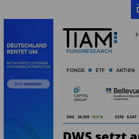
E
FONDS
ETF
AKTIEN
DAX
26.359
+0,9 %
ES50
6.547
DWS setzt a