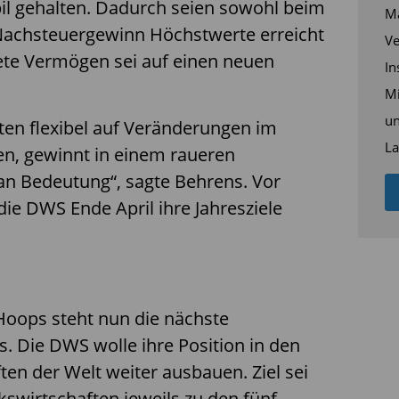
il gehalten. Dadurch seien sowohl beim
Ma
Nachsteuergewinn Höchstwerte erreicht
Ve
ete Vermögen sei auf einen neuen
In
Mi
un
sten flexibel auf Veränderungen im
La
n, gewinnt in einem raueren
 Bedeutung“, sagte Behrens. Vor
ie DWS Ende April ihre Jahresziele
Hoops steht nun die nächste
 Die DWS wolle ihre Position in den
ten der Welt weiter ausbauen. Ziel sei
lkswirtschaften jeweils zu den fünf