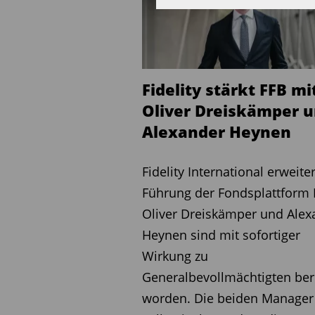
anderem die geplante Ren
sowie neue Fördermodelle
„Wir sind klar bullish für
auf die strukturellen Chan
Fidelity stärkt FFB mi
Kapitalanlagebranche.
Oliver Dreiskämper 
Alexander Heynen
Engere Zusammenarbeit m
Fidelity International erweiter
Zusätzliche Wachstumsimp
Führung der Fondsplattform 
engeren Zusammenarbeit m
Oliver Dreiskämper und Alex
Zugehörigkeit zur Deutsc
Heynen sind mit sofortiger
Vermögensverwalter Zugan
Wirkung zu
Produktentwicklungskapazi
Generalbevollmächtigten be
Geschäft sowie bei Lösung
worden. Die beiden Manager
Pensionsmanagement sieht