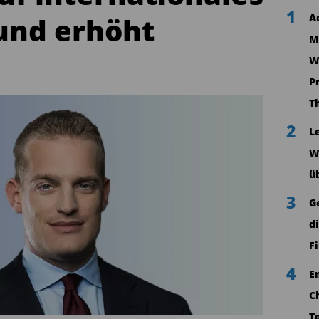
1
nd erhöht
A
M
W
P
T
2
L
W
ü
3
G
d
F
4
E
C
T