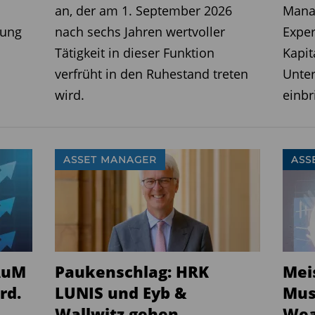
n weiter auszubauen sowie
an, der am 1. September 2026
Manag
zernweit stärker zu bündeln.
rung
nach sechs Jahren wertvoller
Exper
Tätigkeit in dieser Funktion
Kapit
ropa
verfrüht in den Ruhestand treten
Unte
t will LAIQON auch seine Aktivitäten
wird.
einbr
ntensivieren. Während der Vertrieb in
st, sollen insbesondere die Marktpräsenz
weiz weiter ausgebaut werden. (
jk
)
ASSET MANAGER
ASS
AuM
Paukenschlag: HRK
Mei
rd.
LUNIS und Eyb &
Mus
Wallwitz gehen
Wea