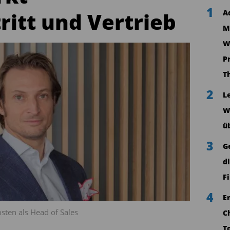
1
itt und Vertrieb
A
M
W
P
T
2
L
W
ü
3
G
d
F
4
E
ten als Head of Sales
C
T