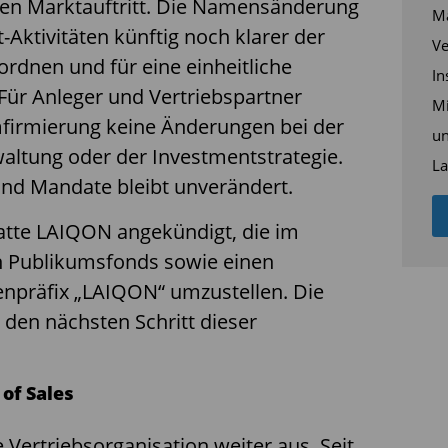
ren Marktauftritt. Die Namensänderung
Ma
Aktivitäten künftig noch klarer der
Ve
dnen und für eine einheitliche
In
Für Anleger und Vertriebspartner
Mi
firmierung keine Änderungen bei der
un
altung oder der Investmentstrategie.
La
und Mandate bleibt unverändert.
hatte LAIQON angekündigt, die im
n Publikumsfonds sowie einen
npräfix „LAIQON“ umzustellen. Die
t den nächsten Schritt dieser
 of Sales
 Vertriebsorganisation weiter aus. Seit