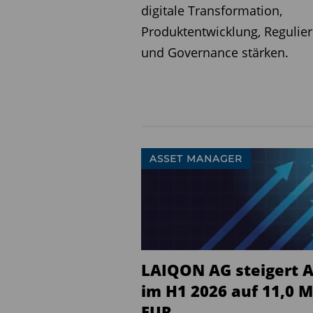
und strategischen Partner
digitale Transformation,
Vertriebskompetenzen kon
Produktentwicklung, Regulie
und Governance stärken.
Ausbau der Präsenz in Eu
Neben dem deutschen Mark
im europäischen Ausland i
Belgien bereits etabliert i
in Frankreich und der Sch
ASSET MANAGER
Diesen Beitrag teilen:
LAIQON AG steigert 
im H1 2026 auf 11,0 M
EUR