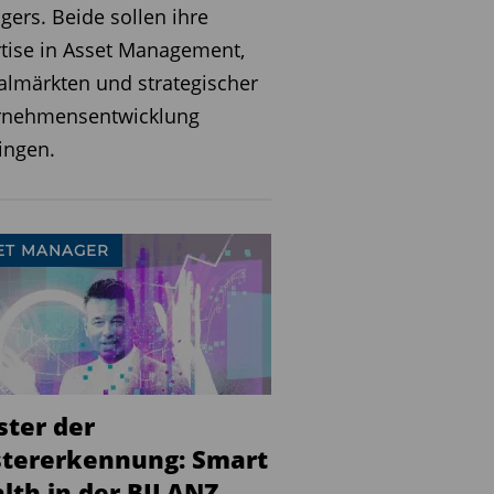
ers. Beide sollen ihre
tise in Asset Management,
almärkten und strategischer
rnehmensentwicklung
ingen.
ET MANAGER
ster der
tererkennung: Smart
lth in der BILANZ