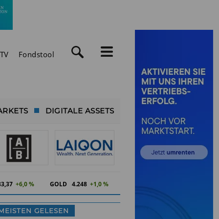
TV
Fondstool
ARKETS
DIGITALE ASSETS
83,37
+6,0 %
GOLD
4.248
+1,0 %
MEISTEN GELESEN