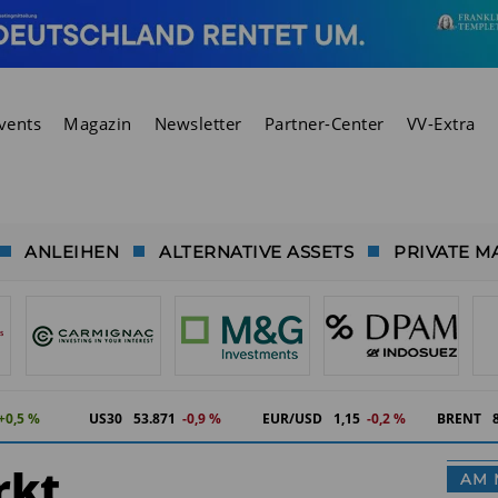
vents
Magazin
Newsletter
Partner-Center
VV-Extra
ANLEIHEN
ALTERNATIVE ASSETS
PRIVATE M
+0,5 %
US30
53.871
-0,9 %
EUR/USD
1,15
-0,2 %
BRENT
rkt
AM 