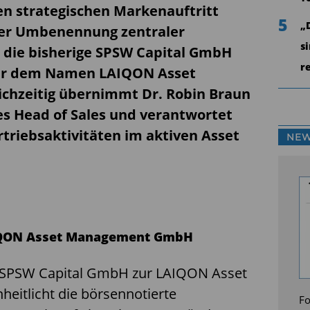
en strategischen Markenauftritt
5
„
der Umbenennung zentraler
s
t die bisherige SPSW Capital GmbH
r
nter dem Namen LAIQON Asset
hzeitig übernimmt Dr. Robin Braun
des Head of Sales und verantwortet
triebsaktivitäten im aktiven Asset
NEW
AIQON Asset Management GmbH
 SPSW Capital GmbH zur LAIQON Asset
itlicht die börsennotierte
Fo