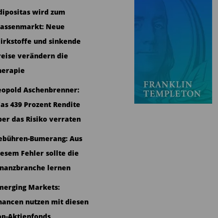
dipositas wird zum
assenmarkt: Neue
irkstoffe und sinkende
reise verändern die
herapie
eopold Aschenbrenner:
as 439 Prozent Rendite
ber das Risiko verraten
ebühren-Bumerang: Aus
iesem Fehler sollte die
inanzbranche lernen
merging Markets:
hancen nutzen mit diesen
op-Aktienfonds