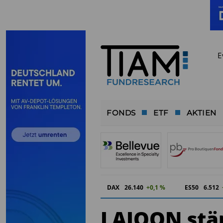
E
FONDS
ETF
AKTIEN
DAX
26.140
+0,1 %
ES50
6.512
LAIQON stä