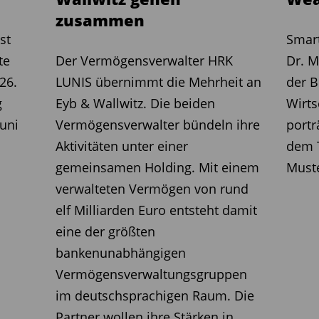
zusammen
st
Smart
te
Der Vermögensverwalter HRK
Dr. M
26.
LUNIS übernimmt die Mehrheit an
der B
g
Eyb & Wallwitz. Die beiden
Wirts
uni
Vermögensverwalter bündeln ihre
portr
Aktivitäten unter einer
dem T
gemeinsamen Holding. Mit einem
Must
verwalteten Vermögen von rund
elf Milliarden Euro entsteht damit
eine der größten
bankenunabhängigen
Vermögensverwaltungsgruppen
im deutschsprachigen Raum. Die
Partner wollen ihre Stärken in