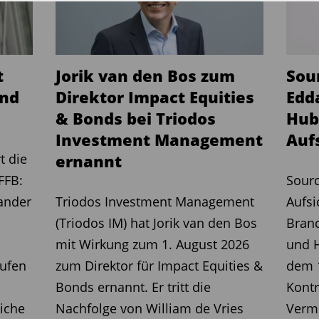
lt. Nach Unternehmensangaben
che Kapitalmarkt- und
rativer Führungserfahrung im aktiven
verfüge er über umfassende Expertise
t
Jorik van den Bos zum
Sou
sowie ein tiefes Verständnis für die
und
Direktor Impact Equities
Edd
ller und privater Vertriebspartner.
& Bonds bei Triodos
Hub
Investment Management
Auf
ernationale Expansion im Fokus
t die
ernannt
iebsverantwortung verfolgt LAIQON das
FFB:
Sourc
aufgestellte Vertriebsorganisation weiter
ander
Triodos Investment Management
Aufsi
t stehen zielgruppenspezifische
(Triodos IM) hat Jorik van den Bos
Bran
der verstärkte Einsatz von Künstlicher
mit Wirkung zum 1. August 2026
und H
ung der Vertriebsarbeit und der
rufen
zum Direktor für Impact Equities &
dem 1
rtnern. Darüber hinaus plant das
Bonds ernannt. Er tritt die
Kontr
menarbeit mit Investment Consultants
iche
Nachfolge von William de Vries
Verm