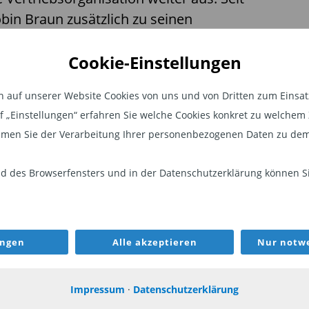
bin Braun zusätzlich zu seinen
itung des Vertriebs als Head of Sales. In
rantwortet er gemeinsam mit seinem
Cookie-Einstellungen
e- und institutionellen Vertrieb im
auf unserer Website Cookies von uns und von Dritten zum Einsatz.
Er berichtet direkt an Axel Hörger,
auf „Einstellungen“ erfahren Sie welche Cookies konkret zu welch
r LAIQON AG. Dabei arbeitet Braun eng
men Sie der Verarbeitung Ihrer personenbezogenen Daten zu dem
f Marketing & Digital Lead
reichen Fund Operations und Risk
 des Browserfensters und in der Datenschutzerklärung können Sie
WEITER
ungen
Alle akzeptieren
Nur notwe
anuar 2023 als Head of Group
QON-Konzern tätig. Im Mai 2024 wurde er
ASSET MANAGER
ASS
ührer der heutigen LAIQON Asset
Impressum
·
Datenschutzerklärung