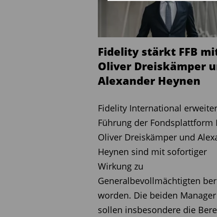
Management GmbH bestel
verbindet Braun strategis
Produktkompetenz mit ope
Asset Management. Zudem 
Fidelity stärkt FFB mi
im Bereich Nachhaltigkeit 
Oliver Dreiskämper 
Anforderungen institutione
Alexander Heynen
KI-Unterstützung und int
Fidelity International erweiter
Mit der erweiterten Vertr
Führung der Fondsplattform 
Ziel, die Anfang 2025 neu 
Oliver Dreiskämper und Alex
auszubauen. Im Mittelpunk
Heynen sind mit sofortiger
Investmentlösungen sowie 
Wirkung zu
Intelligenz zur Unterstütz
Generalbevollmächtigten be
Betreuung von Vertriebspa
worden. Die beiden Manager
Unternehmen, seine Zusam
sollen insbesondere die Bere