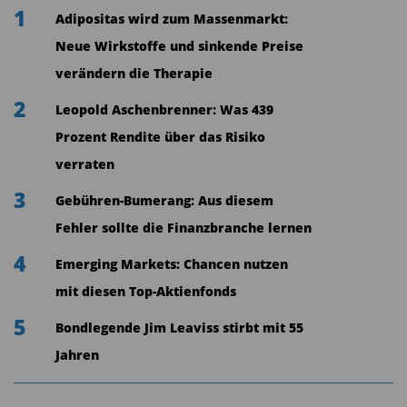
1
In den einzelnen Sektoren gibt es dennoch große
Adipositas wird zum Massenmarkt:
Unterschiede, sagt Friedrich Pressler:
Neue Wirkstoffe und sinkende Preise
verändern die Therapie
„Über alle Branchen hinweg liegt der Anteil der
2
Leopold Aschenbrenner: Was 439
inflationsindexierten Verträge bei 60 Prozent.
Prozent Rendite über das Risiko
Besonders hoch ist er bei den regulierten Versorgern,
verraten
fertiggestellten Mautstraßen und Öl-Pipelines.“
„Das Gewinnwachstum kann sich sehen lassen: Im
3
Gebühren-Bumerang: Aus diesem
Schnitt sollten die unterschiedlichen
Fehler sollte die Finanzbranche lernen
Infrastruktursektoren auf ein EBITDA-Plus von 10,2
4
Emerging Markets: Chancen nutzen
Prozent kommen.“
mit diesen Top-Aktienfonds
„Überproportional legten die Gewinne in den
5
Bondlegende Jim Leaviss stirbt mit 55
Bereichen Energie, Wasser und bei den Mautstraßen
Jahren
zu.“
Ob es im Bereich Infrastruktur auch weiterhin zu