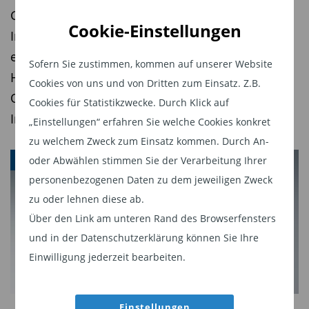
Geschäft und hat Paul Haegy zum Leiter
Cookie-Einstellungen
Infrastructure Debt und Private Placements
ernannt. In der neu geschaffenen Position soll
Sofern Sie zustimmen, kommen auf unserer Website
Haegy insbesondere den Ausbau der
Cookies von uns und von Dritten zum Einsatz. Z.B.
Organisation und Strukturierung von
Cookies für Statistikzwecke. Durch Klick auf
Infrastrukturfinanzierungen vorantreiben.
„Einstellungen“ erfahren Sie welche Cookies konkret
zu welchem Zweck zum Einsatz kommen. Durch An-
oder Abwählen stimmen Sie der Verarbeitung Ihrer
INFRASTRUKTUR
personenbezogenen Daten zu dem jeweiligen Zweck
zu oder lehnen diese ab.
Über den Link am unteren Rand des Browserfensters
und in der Datenschutzerklärung können Sie Ihre
Einwilligung jederzeit bearbeiten.
Einstellungen