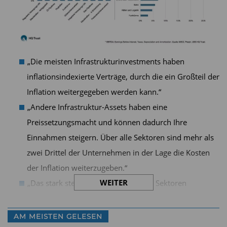
„Die meisten Infrastrukturinvestments haben
inflationsindexierte Verträge, durch die ein Großteil der
Inflation weitergegeben werden kann.“
„Andere Infrastruktur-Assets haben eine
Preissetzungsmacht und können dadurch Ihre
Einnahmen steigern. Über alle Sektoren sind mehr als
zwei Drittel der Unternehmen in der Lage die Kosten
der Inflation weiterzugeben.“
WEITER
„Das stark steigende EBITDA in allen Sektoren
unterstreicht diese Charakteristik und trägt zu den
stabilen und steigenden Bewertungen bei.“
AM MEISTEN GELESEN