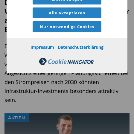
Die Chance aus der
Wertschöpfungskette: Infrastruktur
Alle akzeptieren
als Schlüsselinvestment in der
Nur notwendige Cookies
Energiewende
Die Energiewende kann für Investoren eine Win-
Impressum
·
Datenschutzerklärung
Win-Situation darstellen: die Dekarbonisierung
vorantreiben und gleichzeitig Renditen erzielen.
Angesichts einer geringen Planungssicherheit bei
den Strompreisen nach 2030 könnten
Infrastruktur-Investments besonders attraktiv
sein.
AKTIEN