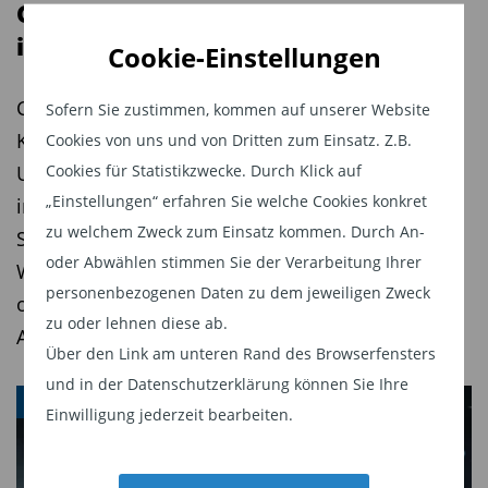
und einzelne Unternehmen gleichermaßen.
Gewinn: Warum Strategie wichtiger
ist als Timing
Cookie-Einstellungen
Covid-Crash, Zollschock, Irankrieg – die Liste der
Sofern Sie zustimmen, kommen auf unserer Website
Krisen in den vergangenen zehn Jahren ist lang.
Cookies von uns und von Dritten zum Einsatz. Z.B.
Informieren Sie sich in unseren
Newslettern
Cookies für Statistikzwecke. Durch Klick auf
Und dennoch hat sich der weltweite Aktienmarkt
regelmäßig über die besten Fonds und ETFs.
„Einstellungen“ erfahren Sie welche Cookies konkret
in diesem Zeitraum verdreifacht. Zufall? Nein.
Dazu gibt es aktuelle News aus der
zu welchem Zweck zum Einsatz kommen. Durch An-
Sondern ein Lehrstück in langfristigem Denken.
Fondsbranche.
Hier können Sie sich anmelden.
oder Abwählen stimmen Sie der Verarbeitung Ihrer
Wer sich von Schlagzeilen treiben lässt, verpasst
personenbezogenen Daten zu dem jeweiligen Zweck
Weitere interessante Neuigkeiten erfahren Sie
oft das Wesentliche: Wichtiger als Timing ist der
zu oder lehnen diese ab.
auf
FundResearch TV
. Dort stehen die Fonds-
Aufbau eines resilienten Portfolios.
Über den Link am unteren Rand des Browserfensters
Experten Rede und Antwort zu aktuellen
und in der Datenschutzerklärung können Sie Ihre
Entwicklungen an den Märkten und den besten
ANLAGESTRATEGIE
Einwilligung jederzeit bearbeiten.
Investment-Chancen.
Diesen Beitrag teilen: