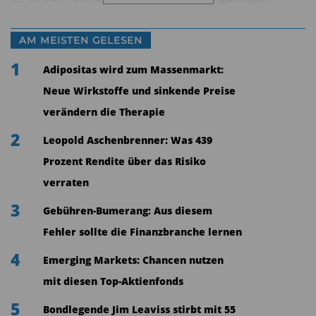
Bemerkenswert ist trotz der jüngsten
Turbulenzen auch Gold: In einem unserer Fonds
AM MEISTEN GELESEN
ist es ein wichtiger Stabilitätsanker und hat
1
Adipositas wird zum Massenmarkt:
zuletzt überdurchschnittlich zugelegt, was klar
Neue Wirkstoffe und sinkende Preise
zeigt, wie angespannt die geopolitische Lage ist.
verändern die Therapie
Sie sprechen von Unsicherheit – wo sehen Sie
2
Leopold Aschenbrenner: Was 439
die größten Risiken für die globalen Märkte?
Prozent Rendite über das Risiko
verraten
Das Hauptrisiko liegt in einem Bereich, den viele
Anleger kaum im Blick haben: dem privaten
3
Gebühren-Bumerang: Aus diesem
Kreditmarkt, also Private Debt. Dort werden
Fehler sollte die Finanzbranche lernen
große Transaktionen außerhalb des klassischen
4
Emerging Markets: Chancen nutzen
Bankensystems finanziert – ohne die
mit diesen Top-Aktienfonds
Regulierungsmechanismen, die wir von Banken
5
Bondlegende Jim Leaviss stirbt mit 55
kennen. Wenn in diesem Netzwerk ein Baustein