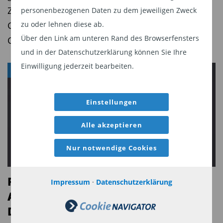
Zukunftsaussichten. Diese Woche: Robeco BP
personenbezogenen Daten zu dem jeweiligen Zweck
Global Premium Equities versus MFS Meridian
zu oder lehnen diese ab.
Über den Link am unteren Rand des Browserfensters
Contrarian Value
und in der Datenschutzerklärung können Sie Ihre
Einwilligung jederzeit bearbeiten.
FONDSPORTRÄTS
Einstellungen
Alle akzeptieren
Nur notwendige Cookies
Fonds-Check Bantleon Top 35
Impressum
·
Datenschutzerklärung
Aktien: Fokus auf Top-Qualität plus
Dividende