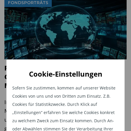
FONDSPORTRÄTS
Fonds versus Fonds: Robeco BP
Cookie-Einstellungen
Global Premium Equities vs. MFS
Meridian Contrarian Value
Sofern Sie zustimmen, kommen auf unserer Website
Cookies von uns und von Dritten zum Einsatz. Z.B.
In der Reihe „Fonds versus Fonds“ stellt der
Cookies für Statistikzwecke. Durch Klick auf
Maklerpool Fonds Finanz für TiAM FundResearch
„Einstellungen“ erfahren Sie welche Cookies konkret
unterschiedliche Fonds der gleichen Kategorie
zu welchem Zweck zum Einsatz kommen. Durch An-
gegenüber und analysiert deren
oder Abwählen stimmen Sie der Verarbeitung Ihrer