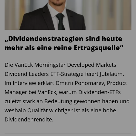
Ausrichtung auf große europäische Unternehmen
weist der Fonds eine stetige, solide Entwicklung
ohne extreme Schwankungen auf. Die niedrige
Volatilität entspricht dem Charakter eines breit
„Dividendenstrategien sind heute
gestreuten Dividendenportfolios.
mehr als eine reine Ertragsquelle“
Anlagezeiträume im Vergleich:
Die VanEck Morningstar Developed Markets
Darstellung der minimalen, maximalen und
Dividend Leaders ETF-Strategie feiert Jubiläum.
durchschnittlichen Renditen p.a. rollierender
Im Interview erklärt Dmitrii Ponomarev, Product
Anlagezeiträume
Manager bei VanEck, warum Dividenden-ETFs
zuletzt stark an Bedeutung gewonnen haben und
weshalb Qualität wichtiger ist als eine hohe
Dividendenrendite.