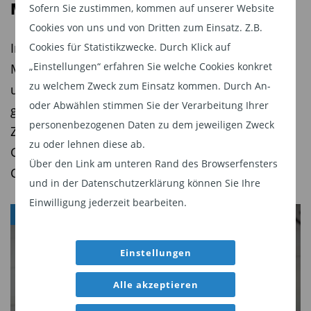
gleichmäßige Wertentwicklung und übertrifft den
Meridian Contrarian Value
Sofern Sie zustimmen, kommen auf unserer Website
EuroStoxx 50 Net Return Index. Dieses Ergebnis
Cookies von uns und von Dritten zum Einsatz. Z.B.
ist umso bemerkenswerter, als aufgrund der
In der Reihe „Fonds versus Fonds“ stellt der
Cookies für Statistikzwecke. Durch Klick auf
Nachhaltigkeitskriterien Rüstungstitel
„Einstellungen“ erfahren Sie welche Cookies konkret
Maklerpool Fonds Finanz für TiAM FundResearch
ausgeschlossen sind, die in den vergangenen
zu welchem Zweck zum Einsatz kommen. Durch An-
unterschiedliche Fonds der gleichen Kategorie
Jahren überdurchschnittlich performt haben.
oder Abwählen stimmen Sie der Verarbeitung Ihrer
gegenüber und analysiert deren
personenbezogenen Daten zu dem jeweiligen Zweck
Zukunftsaussichten. Diese Woche: Robeco BP
Besonders relevant für Investoren: Aktuell liegt
zu oder lehnen diese ab.
Global Premium Equities versus MFS Meridian
die erwartete Dividendenrendite als planbare
Über den Link am unteren Rand des Browserfensters
Contrarian Value
Ertragskomponente, die jährlich ausgeschüttet
und in der Datenschutzerklärung können Sie Ihre
wird, bei rund 3,5 Prozent und damit klar über
Einwilligung jederzeit bearbeiten.
VERANSTALTUNGEN
dem Marktdurchschnitt. Im Durchschnitt lag die
Dividendenrendite des Portfolios in den
Einstellungen
vergangenen zehn Jahren bei 3,36 Prozent.
Alle akzeptieren
Wertentwicklung Bantleon Top 35 Aktien I