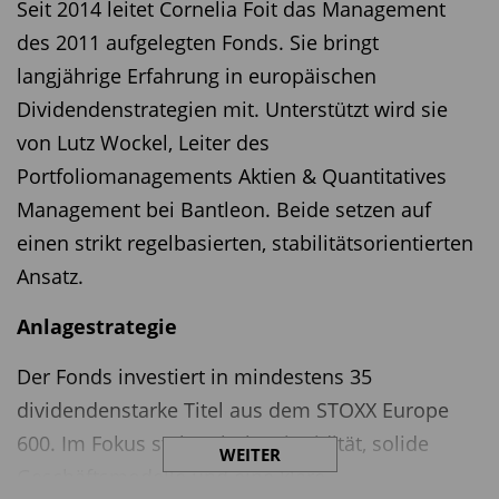
Seit 2014 leitet Cornelia Foit das Management
des 2011 aufgelegten Fonds. Sie bringt
langjährige Erfahrung in europäischen
Dividendenstrategien mit. Unterstützt wird sie
von Lutz Wockel, Leiter des
Portfoliomanagements Aktien & Quantitatives
Management bei Bantleon. Beide setzen auf
einen strikt regelbasierten, stabilitätsorientierten
Ansatz.
Anlagestrategie
Der Fonds investiert in mindestens 35
dividendenstarke Titel aus dem STOXX Europe
600. Im Fokus stehen hohe Liquidität, solide
WEITER
Geschäftsmodelle und eine klare