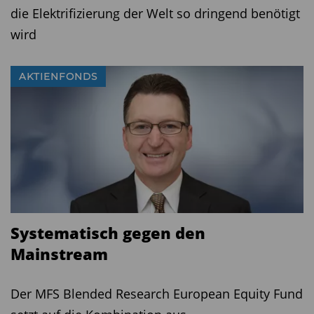
Fondsfakten
die Elektrifizierung der Welt so dringend benötigt
Bantleon TOP 35 Aktien S
DE000A2DL4R1
wird
Bantleon TOP 35 Aktien P
DE000A3DDQW0
KVG
Bantleon Invest KVG GmbH
AKTIENFONDS
Typ
Aktienfonds
Schwerpunkt
Europa
Peergroup
Aktienfonds Europa
Währung
Euro (EUR)
Benchmark
EURO STOXX 50 Net Return Index
Ertragsverwendung
ausschüttend
Systematisch gegen den
Diesen Beitrag teilen:
Mainstream
Der MFS Blended Research European Equity Fund