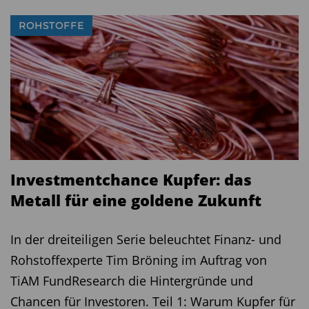
ROHSTOFFE
Quelle: FVBS
Fazit
Der Bantleon Top 35 Aktien ist ein konservativer
Baustein für Anleger, die Berechenbarkeit und
Stabilität schätzen. Seine Stärken liegen in
Investmentchance Kupfer: das
seinem strukturierten Auswahlprozess, in der
Metall für eine goldene Zukunft
hohen Liquidität der Titel und in der
konsequenten Dividendenorientierung. Die
In der dreiteiligen Serie beleuchtet Finanz- und
Ausschüttungen machen ihn besonders für
Rohstoffexperte Tim Bröning im Auftrag von
langfristig orientierte Anleger sehr attraktiv.
TiAM FundResearch die Hintergründe und
Chancen für Investoren. Teil 1: Warum Kupfer für