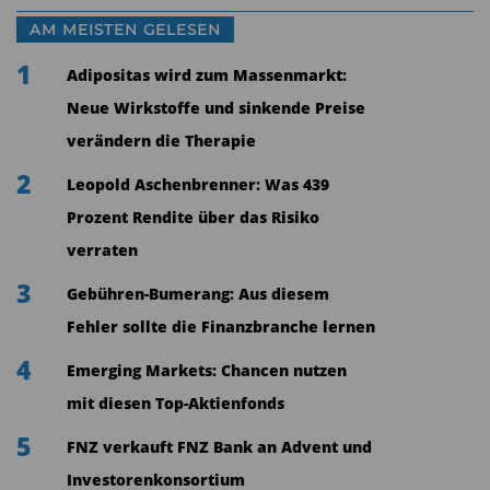
Dividendenorientierung. Die Benchmark bildet
AM MEISTEN GELESEN
der EuroStoxx 50, wobei das Portfolio breiter
1
aufgestellt ist.
Adipositas wird zum Massenmarkt:
Neue Wirkstoffe und sinkende Preise
Die Selektion der Titel erfolgt in drei Schritten:
verändern die Therapie
eine quantitative Vorauswahl, eine fundamentale
2
Leopold Aschenbrenner: Was 439
Analyse (Geschäftsmodell, Wettbewerb,
Prozent Rendite über das Risiko
Managementqualität) und eine markttechnische
verraten
Prüfung anhand von Trends und relativer Stärke.
ESG-Kriterien sind verbindlich, da der Fonds als
3
Gebühren-Bumerang: Aus diesem
Artikel-8-Produkt klassifiziert ist. Ziel ist ein
Fehler sollte die Finanzbranche lernen
stabiler Ausschüttungsstrom mit kontrollierter
4
Emerging Markets: Chancen nutzen
Abweichung zur Benchmark, ohne aggressive
mit diesen Top-Aktienfonds
Outperformance.
5
FNZ verkauft FNZ Bank an Advent und
Die Strategie wurde über die Jahre verfeinert. So
Investorenkonsortium