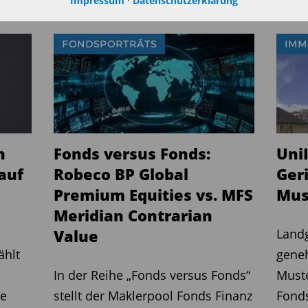
Impressum
·
Datenschutzerklärung
FONDSPORTRÄTS
IMM
n
Fonds versus Fonds:
Uni
auf
Robeco BP Global
Ger
Premium Equities vs. MFS
Mus
Meridian Contrarian
Value
Landg
ählt
geneh
In der Reihe „Fonds versus Fonds“
Muste
ie
stellt der Maklerpool Fonds Finanz
Fond