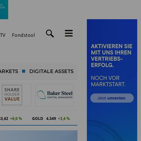
TV
Fondstool
ARKETS
DIGITALE ASSETS
83,42
+6,0 %
GOLD
4.350
+3,4 %