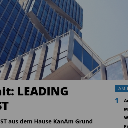
it: LEADING
AM 
1
ST
A
M
W
VEST aus dem Hause KanAm Grund
P