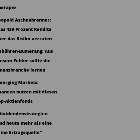
herapie
eopold Aschenbrenner:
as 439 Prozent Rendite
ber das Risiko verraten
ebühren-Bumerang: Aus
iesem Fehler sollte die
inanzbranche lernen
merging Markets:
hancen nutzen mit diesen
op-Aktienfonds
Dividendenstrategien
ind heute mehr als eine
eine Ertragsquelle“