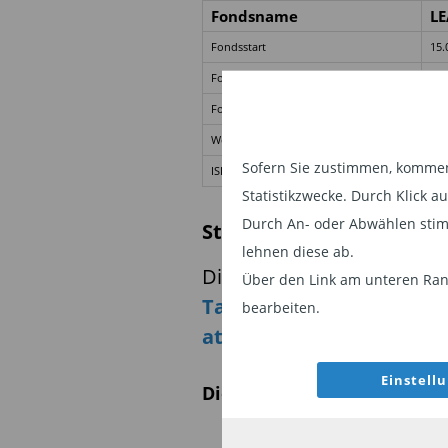
Fondsname
LE
Fondsstart
15.
Fondskosten
1,0
Fondsvolumen
991
Wertzuw. 3 Jahre
8,5
Sofern Sie zustimmen, kommen 
ISIN
DE 
Statistikzwecke. Durch Klick 
Durch An- oder Abwählen stim
Stand: 30.04.2022
lehnen diese ab.
Dieses Fondsportrait ist Te
Über den Link am unteren Rand
TableImmobilien: Hohe 
bearbeiten.
attraktiver
“
Einstell
Diesen Beitrag teilen: