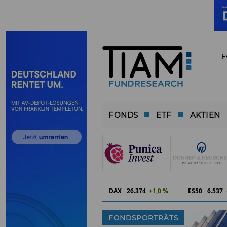
E
FONDS
ETF
AKTIEN
DAX
26.374
+1,0 %
ES50
6.537
FONDSPORTRÄTS