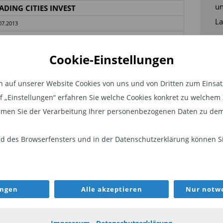
un
ADING CITIES INVEST
La
07.2013
5 % (TER)
,0 Mio. €
Cookie-Einstellungen
0 %
auf unserer Website Cookies von uns und von Dritten zum Einsatz.
000 679 182 5
auf „Einstellungen“ erfahren Sie welche Cookies konkret zu welch
men Sie der Verarbeitung Ihrer personenbezogenen Daten zu dem
il des Beitrags „
Round
 des Browserfensters und in der Datenschutzerklärung können Sie
Inflation macht Immobilienfonds
ungen
Alle akzeptieren
Nur notwe