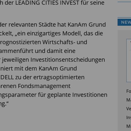
h der LEADING CITIES INVEST für seine
NEW
der relevanten Städte hat KanAm Grund
elt, „ein einzigartiges Modell, das die
rognostizierten Wirtschafts- und
usammenführt und damit eine
 jeweiligen Investitionsentscheidungen
biniert mit dem KanAm Grund
LL zu der ertragsoptimierten
ahrenen Fondsmanagement
Fo
gsparameter für geplante Investitionen
Ma
ng.“
Ve
In
Mi