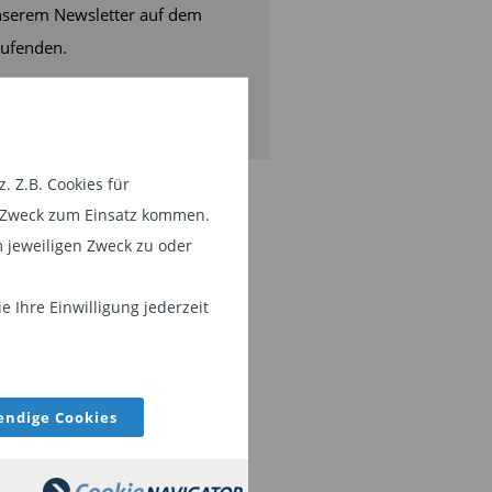
serem Newsletter auf dem
ufenden.
JETZT ABONNIEREN
 Z.B. Cookies für
em Zweck zum Einsatz kommen.
 jeweiligen Zweck zu oder
 Ihre Einwilligung jederzeit
ndige Cookies