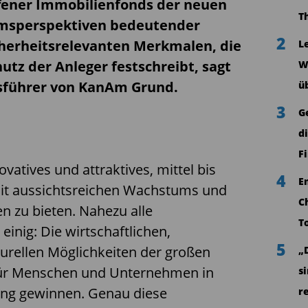
ffener Immobilienfonds der neuen
T
umsperspektiven bedeutender
2
cherheitsrelevanten Merkmalen, die
L
tz der Anleger festschreibt, sagt
W
tsführer von KanAm Grund.
ü
3
G
d
F
vatives und attraktives, mittel­ bis
4
E
mit aussichtsreichen Wachstums­ und
C
n zu bieten. Nahezu alle
T
einig: Die wirtschaftlichen,
5
turellen Möglichkeiten der großen
„
ür Menschen und Unternehmen in
s
ung gewinnen. Genau diese
r