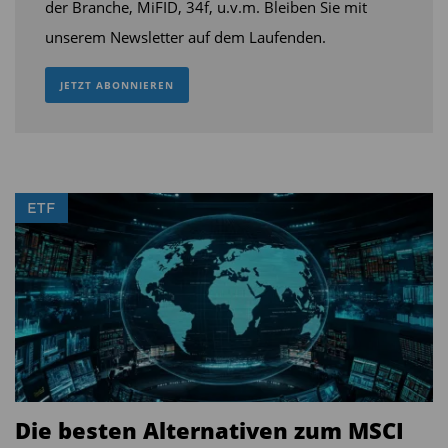
der Branche, MiFID, 34f, u.v.m. Bleiben Sie mit
Xtrackers Nasdaq 100 UCITS ETF
unserem Newsletter auf dem Laufenden.
Amundi Nasdaq-100 UCITS ETF
JETZT ABONNIEREN
Wie hoch die spätere Gewichtung ausfallen wird,
hängt von der Marktkapitalisierung und den
Indexregeln ab. Angesichts der Bewertung von
inzwischen weit über zwei Billionen US-Dollar
ETF
könnte SpaceX jedoch unmittelbar zu den
Schwergewichten des Nasdaq-100 zählen.
SpaceX setzt auf Raumfahrt, Internet und
Künstliche Intelligenz
Die Investmentthese von Wood geht weit über
das klassische Raumfahrtgeschäft hinaus. Das
Die besten Alternativen zum MSCI
Unternehmen verweist auf die drastisch