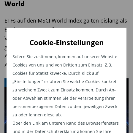
World
gesunkenen Startkosten durch die
wiederverwendbaren Falcon-9-Raketen sowie auf
ETFs auf den MSCI World Index galten bislang als
das Satelliteninternet Starlink mit inzwischen
Basis-Investments für Spar- und
mehr als zwölf Millionen Kunden.
Vermögenspläne. Doch die Zeiten haben sich
Cookie-Einstellungen
Zusätzliche Fantasie sehen die ARK-Analysten in
geändert. Der US-Index ist fragiler als vielen
der Integration des KI-Unternehmens xAI.
Anlegern bewusst ist. Zum Glück gibt es gute
Sofern Sie zustimmen, kommen auf unserer Website
Dadurch könnte SpaceX künftig nicht nur
Alternativen.
Cookies von uns und von Dritten zum Einsatz. Z.B.
Infrastruktur bereitstellen, sondern auch direkt
Cookies für Statistikzwecke. Durch Klick auf
von Anwendungen Künstlicher Intelligenz
„Einstellungen“ erfahren Sie welche Cookies konkret
ETF
profitieren.
zu welchem Zweck zum Einsatz kommen. Durch An-
oder Abwählen stimmen Sie der Verarbeitung Ihrer
Fazit
personenbezogenen Daten zu dem jeweiligen Zweck
zu oder lehnen diese ab.
Für europäische Anleger sind die UCITS-ETFs von
Über den Link am unteren Rand des Browserfensters
ARK derzeit die einfachste Möglichkeit,
und in der Datenschutzerklärung können Sie Ihre