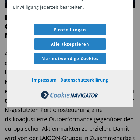
unmittelbar nach dem historischen Börsengang
Einwilligung jederzeit bearbeiten.
an der Entwicklung von SpaceX teilzuhaben.
LAIQON - EU AI ETF: der Next
Besonders hoch ist die Gewichtung im ARK Space
Generation ETF kommt auf den
& Defence Innovation UCITS ETF mit knapp acht
Einstellungen
Markt
Prozent. (
jk
)
Alle akzeptieren
Am 12. August 2026 beginnt ein neues Kapitel in
Diesen Beitrag teilen:
Nur notwendige Cookies
der Geschichte aktiv gemanagter ETFs: Mit dem
Launch des LAIQON EU AI ETF wird die bewährte
Impressum
·
Datenschutzerklärung
Künstliche Intelligenz (KI) der LAIQON Gruppe
eingesetzt, um bessere Anlageentscheidungen zu
treffen. Das Ziel: Durch das Alpha-Potenzial einer
KI-gestützten Portfoliosteuerung eine
risikoadjustierte Outperformance gegenüber den
europäischen Aktienmärkten zu erzielen. Damit
wird von der LAIQON-Gruppe in Zusammenarbeit