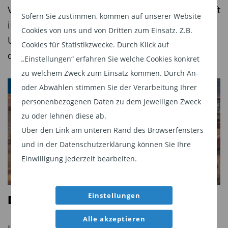
Verlierer zu bestimmen. Sie dürften sich dabei oft
Benchmark-Risiko. Wir investieren daher
Sofern Sie zustimmen, kommen auf unserer Website
irren – wie so oft in Zeiten technologischer
vorzugsweise in einfach zu verstehende
Cookies von uns und von Dritten zum Einsatz. Z.B.
Umbrüche. Für Value-Investoren entstehen
Unternehmen mit einer einfachen
Cookies für Statistikzwecke. Durch Klick auf
dadurch attraktive Gelegenheiten.
Investmentthese“, so Farstad weiter.
„Einstellungen“ erfahren Sie welche Cookies konkret
zu welchem Zweck zum Einsatz kommen. Durch An-
Portfolio
VALUE
oder Abwählen stimmen Sie der Verarbeitung Ihrer
personenbezogenen Daten zu dem jeweiligen Zweck
Das Portfolio des Fonds ist konzentriert und
zu oder lehnen diese ab.
besteht üblicherweise aus weniger als 50
Über den Link am unteren Rand des Browserfensters
Einzelwerten. Aktuell haben Farstad und ihre
und in der Datenschutzerklärung können Sie Ihre
Kollegen 41 aussichtsreiche Werte selektiert. Dies
Einwilligung jederzeit bearbeiten.
sind überwiegend günstig ­bewertete Titel. Etwa
Firmen im Restrukturierungsprozess sowie
Qualitätsaktien von Unternehmen mit
Einstellungen
Deep Value auf hoher See
vorübergehenden Schwierigkeiten. Das KGV des
Alle akzeptieren
Portfolios beträgt nur 13. Das langfristige EPS-