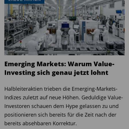
Erfolgsgebühr
nein
Börsenhandel
nein
Wertentwicklung seit 3 Jahren
37,5%
(per 26.08.24)
Wertentwicklung 1 Jahr (per
13,1%
26.08.24)
Internet
www.mfs.com/de
Emerging Markets: Warum Value-
Investing sich genau jetzt lohnt
Halbleiteraktien trieben die Emerging-Markets-
Indizes zuletzt auf neue Höhen. Geduldige Value-
Investoren schauen dem Hype gelassen zu und
positionieren sich bereits für die Zeit nach der
bereits absehbaren Korrektur.