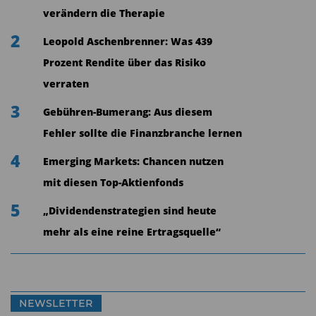
wie vor praktiziert. Eine davon ist die vor 100
verändern die Therapie
Jahren in Boston gegründete MFS. 2019 hat sie
2
Leopold Aschenbrenner: Was 439
ihre globale Contrarian-Value-Strategie auch in
Prozent Rendite über das Risiko
Europa lanciert. Das Hauptaugenmerk von
verraten
Managerin Anne-Christine Farstad liegt auf ­Titeln
mit operativen Problemen oder in schwierigen
3
Gebühren-Bumerang: Aus diesem
Übergangsphasen. Die Probleme können dabei
Fehler sollte die Finanzbranche lernen
von strukturellen Gründen oder einer
4
Emerging Markets: Chancen nutzen
vorübergehenden Beeinträchtigung des
mit diesen Top-Aktienfonds
Geschäftsmodells herrühren. Das Management
5
„Dividendenstrategien sind heute
kauft solche Aktien aber nur, wenn sie einen
mehr als eine reine Ertragsquelle“
Bewertungsabschlag gegenüber ihrem inneren
Wert, also eine Sicherheitsmarge, aufweisen.
„Wie hoch dieser Abschlag ist, kann man nicht
quantifizieren, dies ist bei jedem Unternehmen
NEWSLETTER