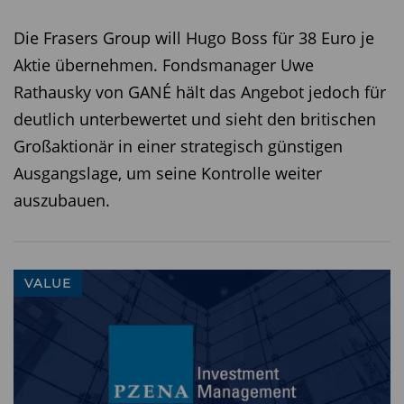
den größten Positionen befinden sich Titel wie
die Weir Group PLC, National Grid PLC, Spectris
Die Frasers Group will Hugo Boss für 38 Euro je
PLC, Ryanair Holdings PLC, Danone SA, Samsung
Aktie übernehmen. Fondsmanager Uwe
Electronics, CSX Corp, Cenovus Energy, Fortum
Rathausky von GANÉ hält das Angebot jedoch für
oder auch Autoliv.
deutlich unterbewertet und sieht den britischen
Großaktionär in einer strategisch günstigen
Rendite-Risiko-Profil
Ausgangslage, um seine Kontrolle weiter
Seit Auflegung im August 2019 hat sich der Fonds
auszubauen.
um etwa 41 Prozentpunkte besser als der MSCI
World Value ETF entwickelt. Selbst einen MSCI
World ETF hat der Fonds um zehn Prozentpunkte
VALUE
hinter sich gelassen. Die Volatilität lag dafür
allerdings etwas höher.
Fazit