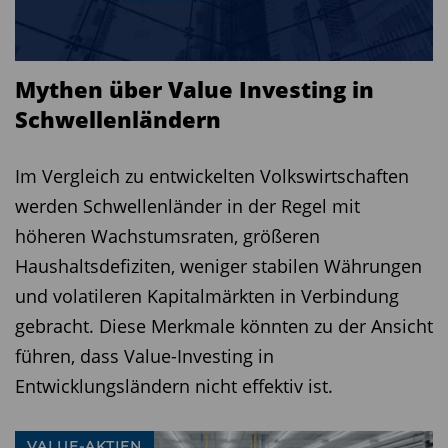
Der MFS Contrarian Value-Fonds ist trotz seines
unorthodoxen Anlagestils in den meisten
Marktphasen sehr performancestark. Daher ist er
Mythen über Value Investing in
für Langfristanleger eine gute Basisanlage.
Schwellenländern
Kategorie
Aktien Welt/Value
Im Vergleich zu entwickelten Volkswirtschaften
KVG
MFS Investment Management Company
werden Schwellenländer in der Regel mit
(Lux) S.à r.l.
höheren Wachstumsraten, größeren
Fondsberater
Anne-Christine Farstad
Haushaltsdefiziten, weniger stabilen Währungen
ISIN
LU1985811782
und volatileren Kapitalmärkten in Verbindung
WKN
A2PJLL
gebracht. Diese Merkmale könnten zu der Ansicht
Auflegung
21.08.2019
führen, dass Value-Investing in
Fondsvermögen
1152,0 Mio. US-Dollar
Entwicklungsländern nicht effektiv ist.
Ausgabeaufschlag
bis 6,0 %
Laufende Kosten p. a.
1,85%
VALUE-AKTIEN