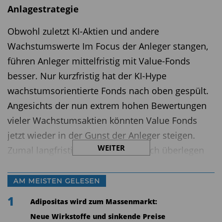
Anlagestrategie
Obwohl zuletzt KI-Aktien und andere
Wachstumswerte Im Focus der Anleger stangen,
führen Anleger mittelfristig mit Value-Fonds
besser. Nur kurzfristig hat der KI-Hype
wachstumsorientierte Fonds nach oben gespült.
Angesichts der nun extrem hohen Bewertungen
vieler Wachstumsaktien könnten Value Fonds
jetzt wieder in der Gunst der Anleger steigen.
WEITER
Zumal langfristig Value Growth auch überlegen
war. In den vergangenen 50 Jahren entwickelte
sich der MSCI Value um rund einen Prozentpunkt
AM MEISTEN GELESEN
besser als der MSCI Growth. Insbesondere bei
1
Adipositas wird zum Massenmarkt:
US-Fondsgesellschaften wird der Value-Stil nach
Neue Wirkstoffe und sinkende Preise