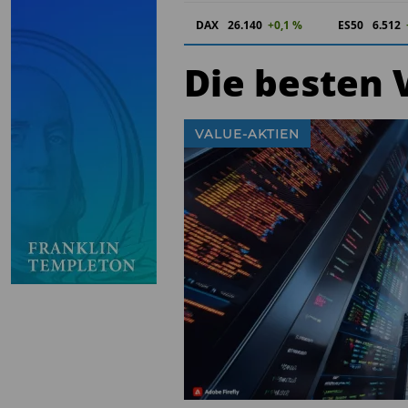
DAX
26.140
+0,1 %
ES50
6.512
Die besten 
VALUE-AKTIEN