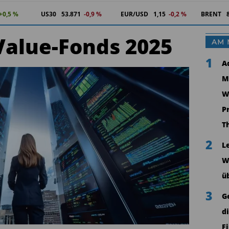
+0,5 %
US30
53.871
-0,9 %
EUR/USD
1,15
-0,2 %
BRENT
Value-Fonds 2025
AM 
1
A
M
W
P
T
2
L
W
ü
3
G
d
F