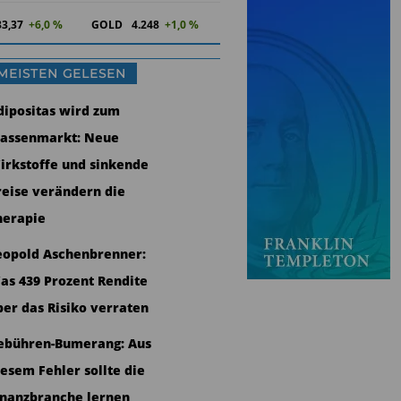
83,37
+6,0 %
GOLD
4.248
+1,0 %
MEISTEN GELESEN
dipositas wird zum
assenmarkt: Neue
irkstoffe und sinkende
reise verändern die
herapie
eopold Aschenbrenner:
as 439 Prozent Rendite
ber das Risiko verraten
ebühren-Bumerang: Aus
iesem Fehler sollte die
inanzbranche lernen