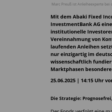
Marc Preuß ist Anleiheexperte bei
Mit dem Abaki Fixed Inc
InvestmentBank AG eine 
institutionelle Investore
Vereinnahmung von Konv
laufenden Anleihen setzt
nur einzigartig im deut
wissenschaftlich fundiert
Marktphasen besondere 
25.06.2025 | 14:15 Uhr v
Die Strategie: Prognosefre
Der Fonds verfolgt eine m