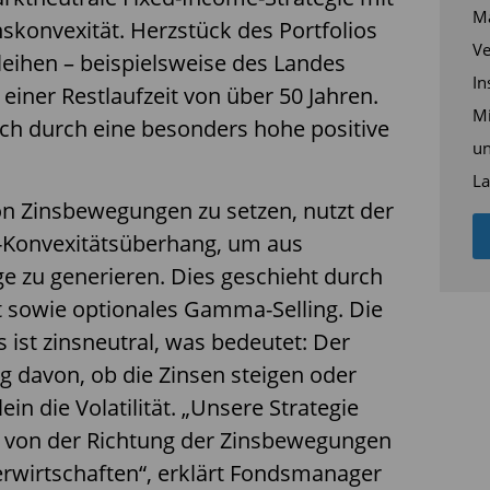
Ma
skonvexität. Herzstück des Portfolios
Ve
leihen – beispielsweise des Landes
In
einer Restlaufzeit von über 50 Jahren.
Mi
ich durch eine besonders hohe positive
un
La
von Zinsbewegungen zu setzen, nutzt der
o-Konvexitätsüberhang, um aus
räge zu generieren. Dies geschieht durch
 sowie optionales Gamma-Selling. Die
s ist zinsneutral, was bedeutet: Der
g davon, ob die Zinsen steigen oder
lein die Volatilität. „Unsere Strategie
g von der Richtung der Zinsbewegungen
 erwirtschaften“, erklärt Fondsmanager