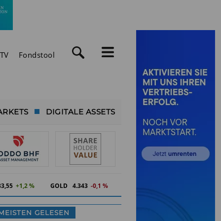
TV
Fondstool
ARKETS
DIGITALE ASSETS
83,55
+1,2 %
GOLD
4.343
-0,1 %
MEISTEN GELESEN