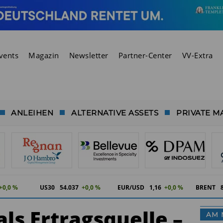
vents
Magazin
Newsletter
Partner-Center
VV-Extra
ANLEIHEN
ALTERNATIVE ASSETS
PRIVATE M
+0,0 %
US30
54.037
+0,0 %
EUR/USD
1,16
+0,0 %
BRENT
ls Ertragsquelle –
AM 