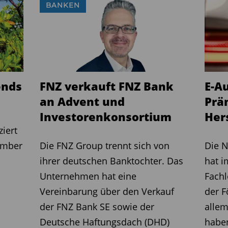
BANKEN
bis zu 0,0%
15% über €STR
1,3 % (A), 1,6 %(R)
17.03.2025
https://i-c-m.de/
ends
FNZ verkauft FNZ Bank
E-A
an Advent und
Prä
Investorenkonsortium
Hers
ziert
ember
Die FNZ Group trennt sich von
Die N
ihrer deutschen Banktochter. Das
hat i
Unternehmen hat eine
Fachl
Vereinbarung über den Verkauf
der F
der FNZ Bank SE sowie der
allem
Deutsche Haftungsdach (DHD)
habe