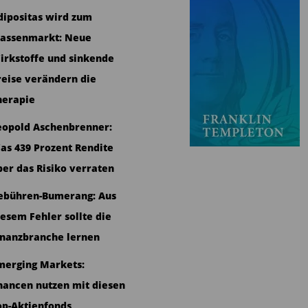
dipositas wird zum
assenmarkt: Neue
irkstoffe und sinkende
reise verändern die
herapie
eopold Aschenbrenner:
as 439 Prozent Rendite
ber das Risiko verraten
ebühren-Bumerang: Aus
iesem Fehler sollte die
inanzbranche lernen
merging Markets:
hancen nutzen mit diesen
op-Aktienfonds