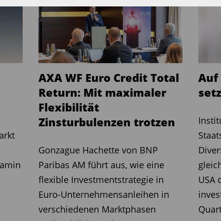
al: Die NRW-Zinsstrategie, die dem
, erzielte im Jahr 2024 eine Rendite von
olatilität von acht Prozent. Möglich
höhter Zinsunsicherheit – genau das
 besonders zur Geltung kommt.
AXA WF Euro Credit Total
Auf
wiegend in Anleihen mit einem
Return: Mit maximaler
setz
mindestens BBB). Zwar verbleiben
Flexibilität
sicherungsinstrumente Residualrisiken
Zinsturbulenzen trotzen
Insti
, diese sind jedoch hoch korreliert und
arkt
Staa
kalkuliert. Die Zielrendite orientiert
Gonzague Hachette von BNP
Diver
rertrag gegenüber traditionellen
jamin
Paribas AM führt aus, wie eine
gleic
bhängigkeit von Zinsprognosen.
flexible Investmentstrategie in
USA d
Euro-Unternehmensanleihen in
inves
me Convexity bietet in einem volatilen
verschiedenen Marktphasen
Quart
 aber prognosefreie Fixed-Income-