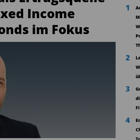
1
ixed Income
A
M
onds im Fokus
W
P
T
2
L
W
ü
3
G
d
F
4
E
C
T