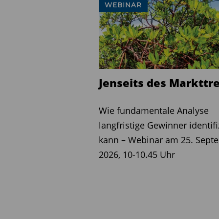
WEBINAR
Agio
Perf. Fee
Jahresgebühr
Auflagedatum
Internet
Jenseits des Markttr
Diesen Beitrag teilen:
Wie fundamentale Analyse
langfristige Gewinner identifi
kann – Webinar am 25. Sept
2026, 10-10.45 Uhr