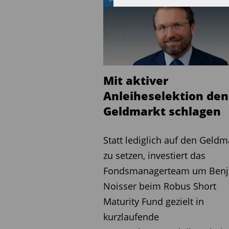
Historie zeigt das Potenzi
Fondsmodell zugrunde liegt
über 13 Prozent bei einer V
machte dies eine Phase er
Umfeld, in dem der Fonds
Mit aktiver
Der Fonds investiert über
Anleiheselektion den
Investment-Grade-Rating (
Geldmarkt schlagen
durch nicht kongruente Ab
bei Zins und Credit Spread
Statt lediglich auf den Geldm
im Rahmen der Strategie ein
zu setzen, investiert das
sich an einem stabilen Meh
Fondsmanagerteam um Ben
Rentenstrategien – ohne A
Noisser beim Robus Short
Maturity Fund gezielt in
Fazit:
Der Abaki Fixed Inco
kurzlaufende
Zinsumfeld renditestarke,