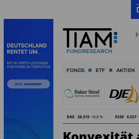
E
FONDS
ETF
AKTIEN
DAX
26.319
+0,0 %
ES50
6.527
Konvexität a