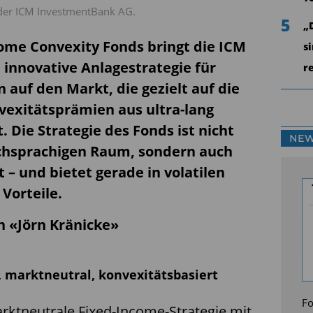
 der ICM InvestmentBank AG.
5
„
ome Convexity Fonds bringt die ICM
s
innovative Anlagestrategie für
r
n auf den Markt, die gezielt auf die
exitätsprämien aus ultra-lang
. Die Strategie des Fonds ist nicht
NEW
schsprachigen Raum, sondern auch
 – und bietet gerade in volatilen
Vorteile.
on «Jörn Kränicke»
i, marktneutral, konvexitätsbasiert
Fo
arktneutrale Fixed-Income-Strategie mit