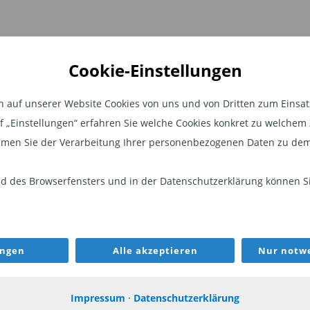
e Ertragsquelle
Cookie-Einstellungen
steht durch den Wertvorteil von
stark schwankenden Zinsen
auf unserer Website Cookies von uns und von Dritten zum Einsatz.
ese „Versicherung gegen Zinsvolatilität“
auf „Einstellungen“ erfahren Sie welche Cookies konkret zu welch
rkt bezahlt – und der Fonds
men Sie der Verarbeitung Ihrer personenbezogenen Daten zu dem
sch.
 des Browserfensters und in der Datenschutzerklärung können Sie
 bereits 2021 von den Fondsmanagern
am entwickelt und erfolgreich
als ausgewiesene Experten für
WEITER
gien und haben sich mit dem neuen
ungen
Alle akzeptieren
Nur notwe
e Ertragsquelle „Konvexität“ einem
zugänglich zu machen. Ein Blick auf die
Impressum
·
Datenschutzerklärung
ANLEIHEFONDS
ANL