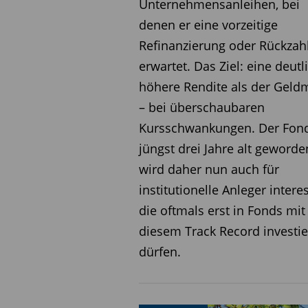
Unternehmensanleihen, bei
Erträge – durch systemati
denen er eine vorzeitige
fernab klassischer Zinswet
Refinanzierung oder Rückzah
erwartet. Das Ziel: eine deutl
Informieren Sie sich in un
höhere Rendite als der Geld
besten Fonds und ETFs. Da
– bei überschaubaren
Fondsbranche.
Hier könne
Kursschwankungen. Der Fond
Weitere interessante Neui
jüngst drei Jahre alt geword
TV
. Dort stehen die Fonds
wird daher nun auch für
Entwicklungen an den Mär
institutionelle Anleger intere
locken.
(jk)
die oftmals erst in Fonds mit
diesem Track Record investi
Fondsdaten
dürfen.
ISIN (R)
ISIN (A)