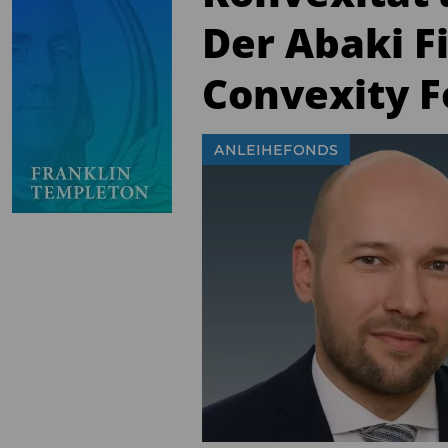
Der Abaki F
Convexity F
ANLEIHEFONDS