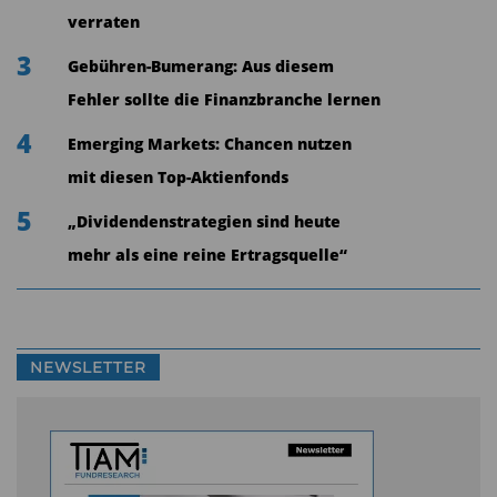
kann, sei ein Schritt in die richtige Richtung.
verraten
Entscheidend sei aber, dass auch nach Erreichen
3
der Volljährigkeit der Aufbau eines
Gebühren-Bumerang: Aus diesem
Vorsorgevermögens mit Kapitalmarktbeteiligung
Fehler sollte die Finanzbranche lernen
gefördert werde. „Optimal wäre ein nahtloser
4
Emerging Markets: Chancen nutzen
Übergang in ein lebenslanges
mit diesen Top-Aktienfonds
Altersvorsorgedepot“, so Stoy. Davon könnten
5
„Dividendenstrategien sind heute
nicht nur junge Menschen, sondern auch bereits
mehr als eine reine Ertragsquelle“
Berufstätige profitieren.
NEWSLETTER