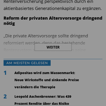
Rentenversicherung perspektivisch durch ein
aktienbasiertes Generationenkapital zu ergänzen.
Reform der privaten Altersvorsorge dringend
nötig
„Die private Altersvorsorge sollte dringend
reformiert werden, denn das bestehende
WEITER
Rentensystem stößt zunehmend an seine
Grenzen“, sagt Lars Stoy, Vorstandsvorsitzender
AM MEISTEN GELESEN
der ING in Deutschland und im Vorstand des
Bankenverbandes zuständig für das Thema
1
Adipositas wird zum Massenmarkt:
Altersvorsorge. „Es ist wichtig, dass die Politik
Neue Wirkstoffe und sinkende Preise
jetzt ins Handeln kommt.“ Die sogenannte
verändern die Therapie
Frühstart-Rente, bei der für Kinder bereits ab
2
Leopold Aschenbrenner: Was 439
Geburt Geld in Wertpapiere angelegt werden
Prozent Rendite über das Risiko