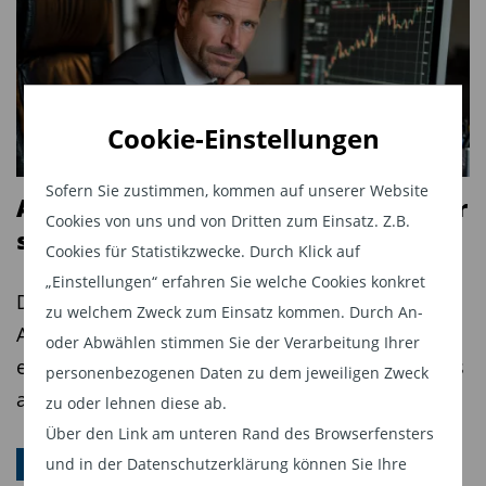
ausmachen wird – im Schnitt rund 63 Prozent.
Finanzwissen fehlt – Rentensystem gilt als
zu kompliziert
Cookie-Einstellungen
Ein wesentliches Hindernis für breiteres
Engagement bleibt das mangelnde Wissen über
Sofern Sie zustimmen, kommen auf unserer Website
Altersvorsorgedepot: Diese Anbieter
Finanz- und Vorsorgethemen. 44 Prozent der
Cookies von uns und von Dritten zum Einsatz. Z.B.
stehen schon in den Startlöchern
Cookies für Statistikzwecke. Durch Klick auf
Befragten geben an, sich nicht ausreichend
„Einstellungen“ erfahren Sie welche Cookies konkret
informiert zu fühlen, 76 Prozent empfinden das
Die Zertifizierung von staatlich geförderten
zu welchem Zweck zum Einsatz kommen. Durch An-
deutsche Rentensystem als zu kompliziert.
Altersvorsorgedepots privater Anbieter beginnt
oder Abwählen stimmen Sie der Verarbeitung Ihrer
Mehr Finanzbildung und bessere Anreize
erst im Herbst. Doch die Branche arbeitet bereits
personenbezogenen Daten zu dem jeweiligen Zweck
gefordert
an passenden Lösungen.
zu oder lehnen diese ab.
Über den Link am unteren Rand des Browserfensters
„Die private und betriebliche kapitalgedeckte
und in der Datenschutzerklärung können Sie Ihre
ALTERSVORSORGE
Vorsorge muss einfacher und transparenter