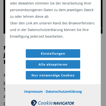
oder Abwählen stimmen Sie der Verarbeitung Ihrer
personenbezogenen Daten zu dem jeweiligen Zweck
zu oder lehnen diese ab.
Über den Link am unteren Rand des Browserfensters
und in der Datenschutzerklärung können Sie Ihre
Einwilligung jederzeit bearbeiten.
Minenunternehmen 2026: Startet
jetzt ein mehrjähriger
Einstellungen
Rohstoffaufschwung?
Alle akzeptieren
Minenunternehmen gelten aktuell als historisch
Nur notwendige Cookies
günstig bewertet – und gleich drei strukturelle
Treiber könnten den Start eines mehrjährigen
Impressum
·
Datenschutzerklärung
Aufschwungs markieren. Erfahren Sie, welche
Chancen sich jetzt eröffnen und warum der