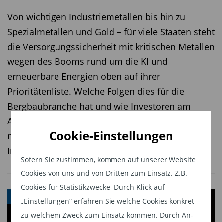
Von wichtigen Industriemetallen bis hin zu
Spezialmetallen und Gold – für viele Staaten steht
die Versorgungssicherheit mit kritischen Metallen
wegen des Booms rund um die KI und
erneuerbare Energien oben auf ihrer
Prioritätenliste. Welche Folgen dies für die
Bergbaubranche hat und wie Investoren am
Aufschwung partizipieren, analysiert die
Cookie-Einstellungen
mehrteilige Serie. Teil 1: Das strategische
Interesse an kritischen Metallen.
Sofern Sie zustimmen, kommen auf unserer Website
Cookies von uns und von Dritten zum Einsatz. Z.B.
Cookies für Statistikzwecke. Durch Klick auf
VIDEO
„Einstellungen“ erfahren Sie welche Cookies konkret
zu welchem Zweck zum Einsatz kommen. Durch An-