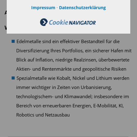
Impressum
·
Datenschutzerklärung
ANLAGE-ARGUMENTE
Warum Edel- und Spezialmetalle?
Edelmetalle sind ein effektiver Bestandteil für die
Diversifizierung Ihres Portfolios, ein sicherer Hafen mit
Blick auf Inflation, niedrige Realzinsen, überbewertete
Aktien- und Rentenmärkte und geopolitische Risiken
Spezialmetalle wie Kobalt, Nickel und Lithium werden
immer wichtiger in Zeiten von Urbanisierung,
technologischem- und Klimawandel; insbesondere im
Bereich von erneuerbaren Energien, E-Mobilität, KI,
Robotics und Netzausbau