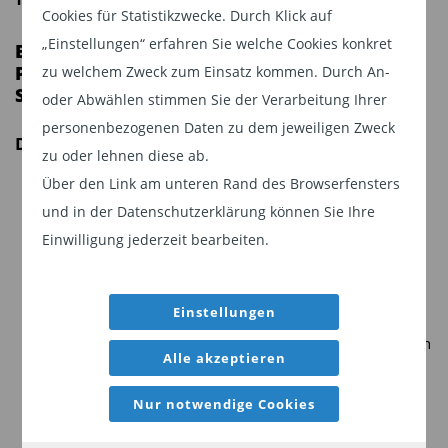
Cookies für Statistikzwecke. Durch Klick auf
„Einstellungen“ erfahren Sie welche Cookies konkret
EIN UCITS/OGAW-TEILFONDS FÜR EINE LONG-
POSITION IN EDEL- UND
zu welchem Zweck zum Einsatz kommen. Durch An-
SPEZIALMETALLAKTIEN –
Dezember 2025
oder Abwählen stimmen Sie der Verarbeitung Ihrer
personenbezogenen Daten zu dem jeweiligen Zweck
DIE GELEGENHEIT FÜR ANLEGER
zu oder lehnen diese ab.
Über den Link am unteren Rand des Browserfensters
Der richtige Zeitpunkt
– Steigen Sie in den
und in der Datenschutzerklärung können Sie Ihre
Metallaktienmarkt ein, der zahlreiche Chancen bietet
Einwilligung jederzeit bearbeiten.
und sich in einem positiven makroökonomischen
Umfeld befindet
Die richtige Anlage
– ein UCITS/OGAW-Fonds für
Einstellungen
Long-Positionen in Edelmetall- und Spezialmetallaktien
Alle akzeptieren
Das richtige Team
– geologische Kompetenz und
aktives Fondsmanagement
Nur notwendige Cookies