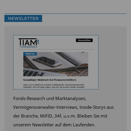
Entsprechend dieser neuen Systematik lag das
Gesamtvolumen des verantwortlichen
NEWSLETTER
Investierens per Ende 2017 bei 1,4 Billionen Euro.
Knapp 171 Milliarden Euro werden aufgrund
ihres umfassenden Nachhaltigkeitsansatzes den
nachhaltigen Geldanlagen zugeordnet.
Unter den nachhaltigen Geldanlagen konnten
2017 insbesondere die nachhaltigen
Investmentfonds kräftig zulegen. Ihr Volumen
stieg um 30 Prozent auf nunmehr rund 30
Milliarden Euro. Die nachhaltigen Mandate
Fonds-Research und Marktanalysen,
verbuchten einen Zuwachs um elf Prozent und
Vermögensverwalter-Interviews, Inside-Storys aus
kommen nun auf ein Gesamtvolumen von 62
der Branche, MiFID, 34f, u.v.m. Bleiben Sie mit
Milliarden Euro. Das ist laut FNG ein neuer
unserem Newsletter auf dem Laufenden.