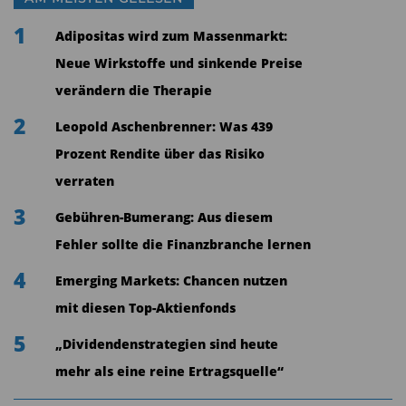
„Durch die Anpassung der Methodik erreichen
1
Adipositas wird zum Massenmarkt:
wir zwei Dinge“, erklärt FNG-
Neue Wirkstoffe und sinkende Preise
Vorstandsvorsitzender Volker Weber. „Zum einen
verändern die Therapie
können wir die unterschiedlichen Ansätze besser
2
Leopold Aschenbrenner: Was 439
erfassen und beschreiben, zum anderen greift
Prozent Rendite über das Risiko
das FNG bereits jetzt proaktiv die steigenden
verraten
Anforderungen der EU zum verantwortlichen
3
Investieren auf.“ Die Umstellung der
Gebühren-Bumerang: Aus diesem
Erhebungsmethodik führt im Vergleich zum
Fehler sollte die Finanzbranche lernen
Vorjahr zu punktuellen Veränderungen bei der
4
Emerging Markets: Chancen nutzen
Zuordnung von Kapitalanlagen zu den beiden
mit diesen Top-Aktienfonds
Segmenten. So werden 25 Milliarden Euro künftig
5
„Dividendenstrategien sind heute
dem verantwortlichen Investment und nicht
mehr als eine reine Ertragsquelle“
länger der Nachhaltigen Geldanlage zugeordnet.