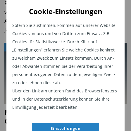
normbasierte Screening (50,8 Milliarden Euro)
ETFs führen Absatzliste an. Geldmarktfonds
Cookie-Einstellungen
und die Integration von sozialen, ökologischen
verzeichneten Zuflüsse, Immobilienfonds
und auf eine gute Unternehmensführung
Abflüsse. Das verwaltete Vermögen legt in drei
Sofern Sie zustimmen, kommen auf unserer Website
bezogene Kriterien in die traditionelle
Jahren um fast ein Viertel zu.
Cookies von uns und von Dritten zum Einsatz. Z.B.
Finanzanalyse (ESG-Integration) mit einem
Cookies für Statistikzwecke. Durch Klick auf
beeinflussten Volumen von 49,6 Milliarden Euro.
ANLEIHEFONDS
„Einstellungen“ erfahren Sie welche Cookies konkret
Unter den Ausschlusskriterien für Unternehmen
zu welchem Zweck zum Einsatz kommen. Durch An-
kommen Verletzungen von Menschen- und
oder Abwählen stimmen Sie der Verarbeitung Ihrer
Arbeitsrechten besondere Bedeutung zu.
personenbezogenen Daten zu dem jeweiligen Zweck
Wichtigste Ausschlusskriterien bei Staaten sind
zu oder lehnen diese ab.
die Verbreitung von Korruption und die
Über den Link am unteren Rand des Browserfensters
Nichtratifizierung von Umweltkonventionen.
und in der Datenschutzerklärung können Sie Ihre
Einwilligung jederzeit bearbeiten.
Mit aktiver Anleiheselektion den
Wichtige Wachstumsimpulse für 2018 gehen von
Geldmarkt schlagen
der Nachfrage institutioneller Investoren und der
Einstellungen
Änderung der gesetzlichen Rahmenbedingungen