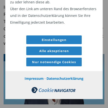
zu oder lehnen diese ab.
In der dreiteiligen Serie beleuchtet Finanz- und
Über den Link am unteren Rand des Browserfensters
Rohstoffexperte Tim Bröning im Auftrag von
und in der Datenschutzerklärung können Sie Ihre
TiAM FundResearch die Hintergründe und
Einwilligung jederzeit bearbeiten.
Chancen für Investoren. Teil 1: Warum Kupfer für
die Elektrifizierung der Welt so dringend benötigt
Einstellungen
wird
Alle akzeptieren
IMPACT INVESTING
Nur notwendige Cookies
Impressum
·
Datenschutzerklärung