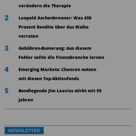
niedrig ist.
verändern die Therapie
2
Leopold Aschenbrenner: Was 439
Aktiver Ansatz führt zum Erfolg
Prozent Rendite über das Risiko
Das Team glaubt an einen aktiven Ansatz, der
verraten
langfristig zu besseren risikobereinigten Renditen
3
Gebühren-Bumerang: Aus diesem
führen soll als passive Strategien. Sie setzen auf
Fehler sollte die Finanzbranche lernen
gründliche Forschung, um ineffiziente
4
Kreditrisiken in Schwellenländern zu nutzen, und
Emerging Markets: Chancen nutzen
konzentrieren sich auf ein Portfolio von 90 bis
mit diesen Top-Aktienfonds
110 Titeln, um Renditen zu maximieren und
5
Bondlegende Jim Leaviss stirbt mit 55
Risiken effizient zu managen.
Jahren
Beeindruckende Renditen
Die bisherige Leistung des Fonds ist
NEWSLETTER
beeindruckend, mit attraktiven Renditen und