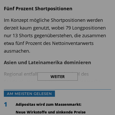
Fünf Prozent Shortpositionen
Im Konzept mögliche Shortpositionen werden
derzeit kaum genutzt, wobei 79 Longpositionen
nur 13 Shorts gegenüberstehen, die zusammen
etwa fünf Prozent des Nettoinventarwerts
ausmachen.
Asien und Lateinamerika dominieren
Regional entfallen etwa zwei Drittel des
WEITER
Fondsvolumens auf Asien und Lateinamerika,
während europäische Schwellenmärkte etwa ein
AM MEISTEN GELESEN
Sechstel ausmachen. In Bezug auf Sektoren ist
1
das Portfolio breit diversifiziert, wobei die
Adipositas wird zum Massenmarkt:
Allokation in Finanzwerten vergleichsweise
Neue Wirkstoffe und sinkende Preise