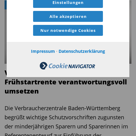
Einstellungen
ALTERSVORSORGE
Alle akzeptieren
Nur notwendige Cookies
Impressum
·
Datenschutzerklärung
Verbraucherzentrale:
Frühstartrente verantwortungsvoll
umsetzen ­ ­ ­ ­ ­ ­
Die Verbraucherzentrale Baden-Württemberg
begrüßt wichtige Schutzvorschriften zugunsten
der minderjährigen Sparern und Sparerinnen im
Referentenentwurf zur Einführung der