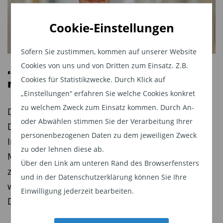
Cookie-Einstellungen
Sofern Sie zustimmen, kommen auf unserer Website
„Dividendenstrategien sind heute
Cookies von uns und von Dritten zum Einsatz. Z.B.
Cookies für Statistikzwecke. Durch Klick auf
mehr als eine reine Ertragsquelle“
„Einstellungen“ erfahren Sie welche Cookies konkret
zu welchem Zweck zum Einsatz kommen. Durch An-
Die VanEck Morningstar Developed Markets
oder Abwählen stimmen Sie der Verarbeitung Ihrer
Dividend Leaders ETF-Strategie feiert Jubiläum.
personenbezogenen Daten zu dem jeweiligen Zweck
Im Interview erklärt Dmitrii Ponomarev, Product
zu oder lehnen diese ab.
Manager bei VanEck, warum Dividenden-ETFs
Über den Link am unteren Rand des Browserfensters
zuletzt stark an Bedeutung gewonnen haben und
und in der Datenschutzerklärung können Sie Ihre
weshalb Qualität wichtiger ist als eine hohe
Einwilligung jederzeit bearbeiten.
Dividendenrendite.