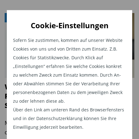
FONDS
Cookie-Einstellungen
Sofern Sie zustimmen, kommen auf unserer Website
Cookies von uns und von Dritten zum Einsatz. Z.B.
Cookies für Statistikzwecke. Durch Klick auf
„Einstellungen“ erfahren Sie welche Cookies konkret
zu welchem Zweck zum Einsatz kommen. Durch An-
oder Abwählen stimmen Sie der Verarbeitung Ihrer
Wie der JPMorgan Europe Dynamic
personenbezogenen Daten zu dem jeweiligen Zweck
Fund auf Qualität, KI und aktives
zu oder lehnen diese ab.
Stock-Picking setzt
Über den Link am unteren Rand des Browserfensters
und in der Datenschutzerklärung können Sie Ihre
Mit einem datengetriebenen Investmentansatz,
Einwilligung jederzeit bearbeiten.
der Fundamentalanalyse, quantitative Modelle