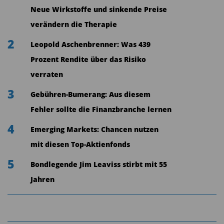
übertreffen. Zudem verfolgt der ETF einen
Neue Wirkstoffe und sinkende Preise
vollintegrierten ESG-Ansatz. Dieser sorgt dafür,
verändern die Therapie
dass Investitionen in kontroverse Unternehmen
2
Leopold Aschenbrenner: Was 439
vermieden werden, ohne die Renditeerwartungen
Prozent Rendite über das Risiko
zu beeinträchtigen, und das CO
-Profil explizit
2
verraten
verwaltet wird. Seit Auflage im Jahr 2019 konnte
3
der IQSA den MSCI World um ca. zwei Prozent
Gebühren-Bumerang: Aus diesem
jährlich systematisch outperformen.
Fehler sollte die Finanzbranche lernen
4
Emerging Markets: Chancen nutzen
Investoren profitieren zudem von den typischen
mit diesen Top-Aktienfonds
Vorteilen eines ETFs. Dazu gehören hohe und
5
durchgängige Liquidität an verschiedenen
Bondlegende Jim Leaviss stirbt mit 55
Börsen, tägliche Transparenz hinsichtlich der
Jahren
Portfoliozusammensetzung und eine attraktive
Kostenstruktur.