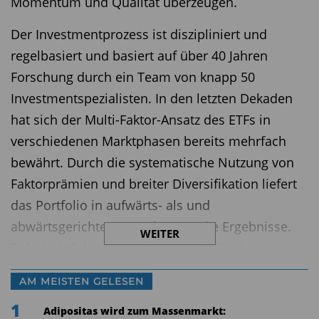
Momentum und Qualität überzeugen.
Der Investmentprozess ist diszipliniert und
regelbasiert und basiert auf über 40 Jahren
Forschung durch ein Team von knapp 50
Investmentspezialisten. In den letzten Dekaden
hat sich der Multi-Faktor-Ansatz des ETFs in
verschiedenen Marktphasen bereits mehrfach
bewährt. Durch die systematische Nutzung von
Faktorprämien und breiter Diversifikation liefert
das Portfolio in aufwärts- als und
abwärtsgerichteten Märkten starke Ergebnisse.
WEITER
Dabei wird das Risiko strikt kontrolliert.
Der ETF kombiniert somit eine indexähnliche
AM MEISTEN GELESEN
Volatilität mit der Möglichkeit, den Index zu
1
Adipositas wird zum Massenmarkt: