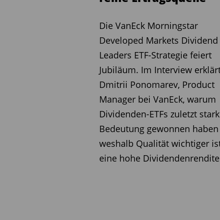
FundResearch: Anfang des 
getreten. Es gibt kritis
Die VanEck Morningstar
sagen, die viel strenge
Developed Markets Dividend
unmöglich, Garantieprod
Leaders ETF-Strategie feiert
davon?
Jubiläum. Im Interview erklär
Felix Hufeld: Gar nichts. 
Dmitrii Ponomarev, Product
keine Mängel in der Bepre
Manager bei VanEck, warum
offen. Wer eine hinreichen
Dividenden-ETFs zuletzt stark
Garantieprodukte anbieten,
Bedeutung gewonnen haben
Höchstrechnungszins für
weshalb Qualität wichtiger ist
bei 0,9 Prozent liegen sol
eine hohe Dividendenrendite
kürzlich vorgeschlagen hat,
richtig und unvermeidlich.
FundResearch: Kann es s