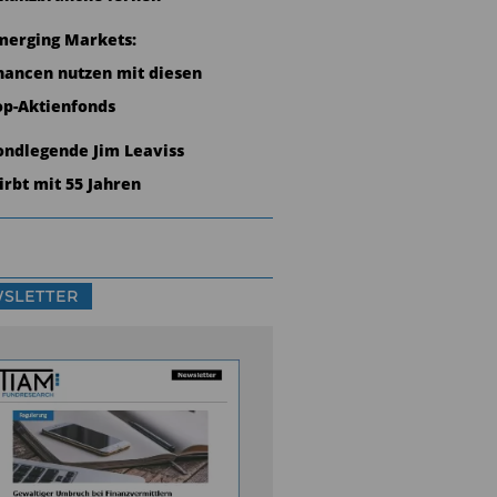
merging Markets:
hancen nutzen mit diesen
op-Aktienfonds
ondlegende Jim Leaviss
tirbt mit 55 Jahren
SLETTER