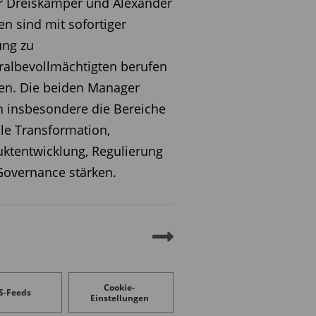
r Dreiskämper und Alexander
n sind mit sofortiger
ung zu
albevollmächtigten berufen
en. Die beiden Manager
n insbesondere die Bereiche
ale Transformation,
ktentwicklung, Regulierung
overnance stärken.
Cookie-
S-Feeds
Einstellungen