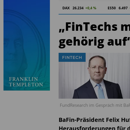
DAX
26.234
+0,4 %
ES50
6.496
„FinTechs 
gehörig auf
FINTECH
FundResearch im Gespräch mit BaFi
BaFin-Präsident Felix H
Herausforderungen für d