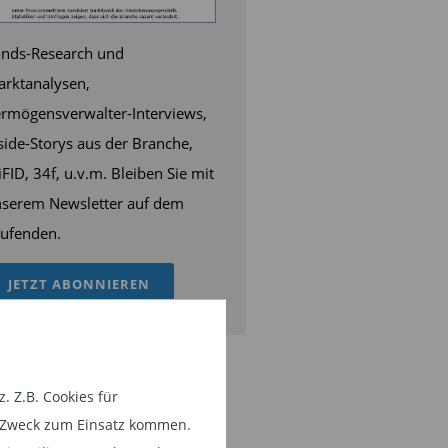
nds-Research und
rktanalysen,
rmögensverwalter-Interviews,
side-Storys aus der Branche,
FID, 34f, u.v.m. Bleiben Sie mit
serem Newsletter auf dem
ufenden.
JETZT ABONNIEREN
 Z.B. Cookies für
em Zweck zum Einsatz kommen.