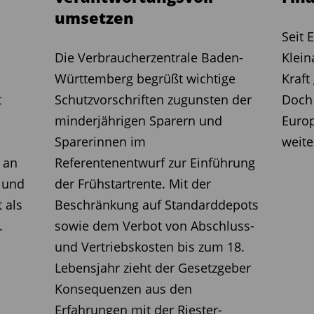
Jahres ist Solvency II in Kraft
umsetzen ­ ­ ­ ­ ­ ­
che Stimmen aus der Branche, die
Seit 
re Risikobewertung mache es
Die Verbraucherzentrale Baden-
Klein
ukte anzubieten. Was halten Sie
Württemberg begrüßt wichtige
Kraft
t
Schutzvorschriften zugunsten der
Doch
Die Anwendung von Solvency II verursacht
minderjährigen Sparern und
Euro
isung von Produkten, sondern legt sie
Sparerinnen im
weite
d starke Bilanz hat, kann weiter
 an
Referentenentwurf zur Einführung
 wenn er das für sinnvoll hält. Dass der
 und
der Frühstartrente. Mit der
 Neuverträge vom kommenden Jahr an
 als
Beschränkung auf Standarddepots
l, wie es das Bundesfinanzministerium
.
sowie dem Verbot von Abschluss-
 ist in der aktuellen Marktsituation
und Vertriebskosten bis zum 18.
Lebensjahr zieht der Gesetzgeber
Konsequenzen aus den
ein, dass eine neue Generation von
Erfahrungen mit der Riester-