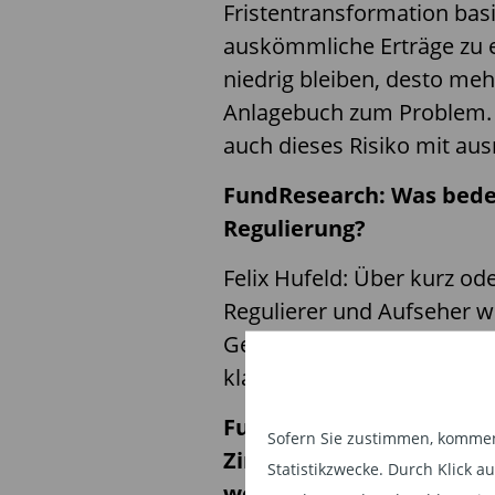
Fristentransformation bas
auskömmliche Erträge zu er
niedrig bleiben, desto me
Anlagebuch zum Problem. Um
auch dieses Risiko mit aus
FundResearch: Was bedeu
Regulierung?
Felix Hufeld: Über kurz o
Regulierer und Aufseher wo
Geschäftsmodell beschaffen
klassische Zinsertrag nur 
FundResearch: Die Leben
Sofern Sie zustimmen, kommen 
Zinsniveau ja schon läng
Statistikzwecke. Durch Klick 
weitere Entwicklung dor