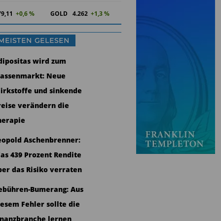
79,11
+0,6 %
GOLD
4.262
+1,3 %
MEISTEN GELESEN
dipositas wird zum
assenmarkt: Neue
irkstoffe und sinkende
reise verändern die
herapie
eopold Aschenbrenner:
as 439 Prozent Rendite
ber das Risiko verraten
ebühren-Bumerang: Aus
iesem Fehler sollte die
inanzbranche lernen