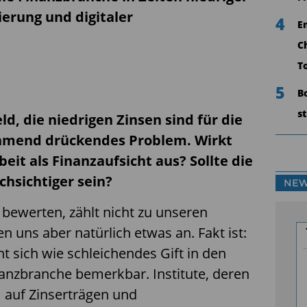
ierung und digitaler
4
E
C
T
5
B
s
d, die niedrigen Zinsen sind für die
hmend drückendes Problem. Wirkt
beit als Finanzaufsicht aus? Sollte die
chsichtiger sein?
NEW
u bewerten, zählt nicht zu unseren
n uns aber natürlich etwas an. Fakt ist:
ht sich wie schleichendes Gift in den
anzbranche bemerkbar. Institute, deren
 auf Zinserträgen und