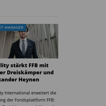
ET MANAGER
lity stärkt FFB mit
ver Dreiskämper und
xander Heynen
ity International erweitert die
ng der Fondsplattform FFB: