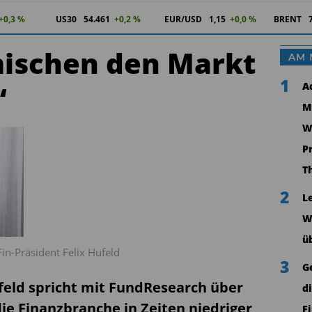
+0,2 %
US30
54.461
+0,2 %
EUR/USD
1,15
+0,0 %
BRENT
mischen den Markt
AM 
1
“
A
M
W
P
T
2
L
W
ü
n-Präsident Felix Hufeld
3
G
ufeld spricht mit FundResearch über
d
ie Finanzbranche in Zeiten niedriger
F