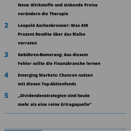
ansprechen und beraten.
Neue Wirkstoffe und sinkende Preise
Für die kommenden zwölf Monate hat die
verändern die Therapie
Deutsche Bank einen detaillierten Fahrplan
2
Leopold Aschenbrenner: Was 439
entwickelt, der die Einführung zahlreicher
Prozent Rendite über das Risiko
weiterer digitaler Innovationen vorsieht. So bringt
verraten
die Bank am 26. April ihre neue Banking-App auf
3
Gebühren-Bumerang: Aus diesem
den Markt, die im Laufe des Jahres unter
Fehler sollte die Finanzbranche lernen
anderem Geldtransfers an Freunde und Bekannte
4
(Peer-to-Peer) sowie das kontaktlose Bezahlen in
Emerging Markets: Chancen nutzen
Geschäften selbstverständlich machen wird.
mit diesen Top-Aktienfonds
5
„Dividendenstrategien sind heute
Kooperation mit jungen FinTechs
mehr als eine reine Ertragsquelle“
Die 400 IT-Spezialisten der Deutschen Bank
werden in Frankfurt mit 50 Mitarbeitern externer
Kooperationspartner aus der FinTech-Branche