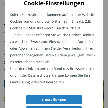
Cookie-Einstellungen
Noisser beim Robus Short Maturity Fund gezielt
Das Konto soll noch am gleichen Tag für den
in kurzlaufende Unternehmensanleihen, bei
Kunden funktionsfähig sein.
Sofern Sie zustimmen, kommen auf unserer Website
denen er eine vorzeitige Refinanzierung oder
Cookies von uns und von Dritten zum Einsatz. Z.B.
Deposit Solutions
aus Hamburg macht
Rückzahlung erwartet. Das Ziel: eine deutlich
Cookies für Statistikzwecke. Durch Klick auf
Deutsche Bank-Kunden mit der App „Zinspilot“
höhere Rendite als der Geldmarkt – bei
„Einstellungen“ erfahren Sie welche Cookies konkret
Termingelder von Drittanbietern zugänglich.
überschaubaren Kursschwankungen. Der Fonds
zu welchem Zweck zum Einsatz kommen. Durch An-
Anleger können so über ihr Deutsche Bank-Konto
ist jüngst drei Jahre alt geworden und wird daher
oder Abwählen stimmen Sie der Verarbeitung Ihrer
europaweit Fest- und Tagesgeldangebote
nun auch für institutionelle Anleger interessant,
personenbezogenen Daten zu dem jeweiligen Zweck
wahrnehmen.
die oftmals erst in Fonds mit diesem Track
zu oder lehnen diese ab.
Über den Link am unteren Rand des Browserfensters
Record investieren dürfen.
Fincite
erweitert den Deutsche Bank Robo
und in der Datenschutzerklärung können Sie Ihre
Advisor, der Ende 2015 eingeführt wurde. Im
Einwilligung jederzeit bearbeiten.
WEBINAR
Laufe des Jahres 2016 wird der Robo Advisor um
eine automatisierte Vermögensverwaltung
erweitert und soll von 2017 an auch die Berater
Einstellungen
in den Filialen unterstützen.