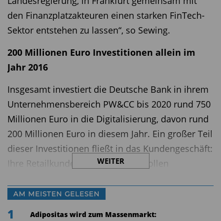
Landesregierung, in Frankfurt gemeinsam mit
den Finanzplatzakteuren einen starken FinTech-
Sektor entstehen zu lassen“, so Sewing.
200 Millionen Euro Investitionen allein im
Jahr 2016
Insgesamt investiert die Deutsche Bank in ihrem
Unternehmensbereich PW&CC bis 2020 rund 750
Millionen Euro in die Digitalisierung, davon rund
200 Millionen Euro in diesem Jahr. Ein großer Teil
dieser Investitionen fließt in das Kundengeschäft:
WEITER
Ihre Retailkunden, die anspruchsvollen
Privatkunden sowie die Mittelständler will die
Bank online, mobile und in den Filialen verstärkt
AM MEISTEN GELESEN
mit digitalen Produkten und Dienstleistungen
1
Adipositas wird zum Massenmarkt: