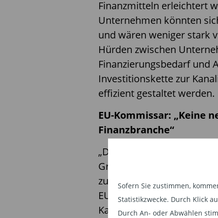
Finanzmitteln erleichtert 
Unternehmen könnten sich
und wären weniger stark 
Hürden zwischen Unterne
Finanzierungsbedarf und A
Investitionskette zur Kanal
effizient gestaltet werden.
EU-Kommissar: „Keine n
Finanzbranche“
„Die Richtung, in die wir u
Grund auf einen Binnenmar
zu erkennen und nacheinand
Sofern Sie zustimmen, kommen 
EU-Kommissar für Finanzsta
Statistikzwecke. Durch Klick 
Kapitalmarktunion. „Die Ka
Durch An- oder Abwählen stim