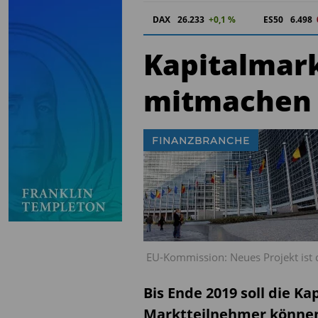
DAX
26.233
+0,1 %
ES50
6.498
Kapitalmark
mitmachen
FINANZBRANCHE
EU-Kommission: Neues Projekt ist 
Bis Ende 2019 soll die K
Marktteilnehmer können 