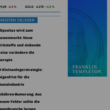
79,69
-4,4 %
GOLD
4.278
+4,8 %
MEISTEN GELESEN
dipositas wird zum
assenmarkt: Neue
irkstoffe und sinkende
reise verändern die
herapie
U-Kleinanlegerstrategie:
algenfrist für die
inanzindustrie
ebühren-Bumerang: Aus
iesem Fehler sollte die
inanzbranche lernen