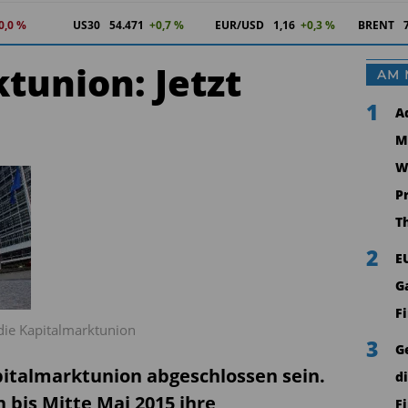
0,0 %
US30
54.471
+0,7 %
EUR/USD
1,16
+0,3 %
BRENT
tunion: Jetzt
AM 
1
A
M
W
P
T
2
E
G
F
die Kapitalmarktunion
3
G
apitalmarktunion abgeschlossen sein.
d
bis Mitte Mai 2015 ihre
F