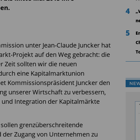
en.
4
„
n
5
E
C
ission unter Jean-Claude Juncker hat
T
arkt-Projekt auf den Weg gebracht: die
 Zeit sollten wir die neuen
durch eine Kapitalmarktunion
det Kommissionspräsident Juncker den
NEW
ung unserer Wirtschaft zu verbessern,
g und Integration der Kapitalmärkte
 sollen grenzüberschreitende
nd der Zugang von Unternehmen zu