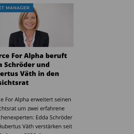
ET MANAGER
rce For Alpha beruft
a Schröder und
ertus Väth in den
sichtsrat
e For Alpha erweitert seinen
chtsrat um zwei erfahrene
chenexperten: Edda Schröder
ubertus Väth verstärken seit