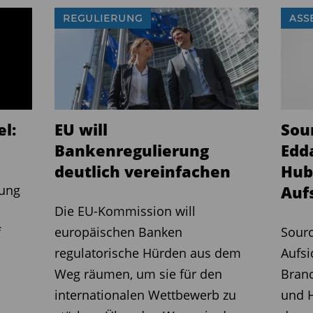
anzuziehen und die Wettbewerbsfähigkeit der EU zu
REGULIERUNG
ASS
Investment und Asset Management e.V.
 den Plänen geäußert: „Der BVI
 EU-Kommission“, sagt Thomas Richter,
Verbandes. „Sie verbessern die
l:
EU will
Sou
e gesamtwirtschaftliche Aufgabe der
Bankenregulierung
Edd
ttler zwischen Kapitalangebot und -
deutlich vereinfachen
Hub
 Fondsbranche verwalte derzeit über
rung
Auf
 50 Millionen private sowie
Die EU-Kommission will
d stelle damit für Unternehmen und
f
europäischen Banken
Sourc
tum und Innovation zur Verfügung.
regulatorische Hürden aus dem
Aufsi
Weg räumen, um sie für den
Bran
ostensenkung
internationalen Wettbewerb zu
und H