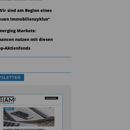
Wir sind am Beginn eines
euen Immobilienzyklus“
merging Markets:
hancen nutzen mit diesen
op-Aktienfonds
SLETTER