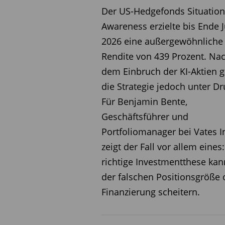
Europaweit inaktives Kapital f
Der US-Hedgefonds Situation
Einen wirklichen EU-Binnenmar
Awareness erzielte bis Ende J
grenzüberschreitend investi
2026 eine außergewöhnliche
Standort aus unterschiedlichs
Rendite von 439 Prozent. Na
dem Einbruch der KI-Aktien g
Das
Grünbuch
enthält au
die Strategie jedoch unter Dr
die Kapitalmarktunion aufb
Für Benjamin Bente,
Sie soll gewährleisten, dass 
Geschäftsführer und
größtmöglichen Nutzen aus de
Portfoliomanager bei Vates I
Sie sollte einen Kapitalbinnen
zeigt der Fall vor allem eines
sie Hürden für grenzüberschre
richtige Investmentthese kan
eine engere Vernetzung mit de
der falschen Positionsgröße 
Sie sollte sich auf ein solide
Finanzierung scheitern.
Regelwerk stützen, das wirks
Sie sollte einen wirksamen An