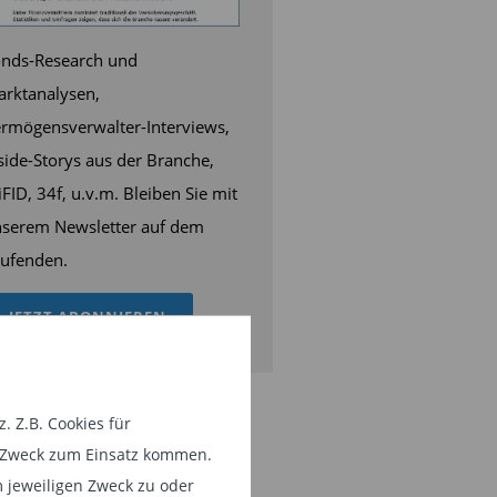
nds-Research und
rktanalysen,
rmögensverwalter-Interviews,
side-Storys aus der Branche,
FID, 34f, u.v.m. Bleiben Sie mit
serem Newsletter auf dem
ufenden.
JETZT ABONNIEREN
 Z.B. Cookies für
em Zweck zum Einsatz kommen.
 jeweiligen Zweck zu oder