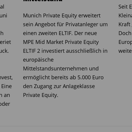
reisetzen und in der Wirtschaft arbeiten lassen
al
Seit 
kt für Kapital schaffen, in dem Anleger problemlos
uni
Munich Private Equity erweitert
Klein
eren und Unternehmen sich unabhängig von ihrem
sein Angebot für Privatanleger um
Kraft
ten Quellen finanzieren können
ch
einen zweiten ELTIF. Der neue
Doch
eriet
MPE Mid Market Private Equity
Euro
ßerdem zentrale Grundsätze, auf denen
uck.
ELTIF 2 investiert ausschließlich in
weite
auen soll:
europäische
Wirtschaft, Wachstum und Beschäftigung
Mittelstandsunternehmen und
n Kapitalmärkten ziehen
nvest,
ermöglicht bereits ab 5.000 Euro
markt für alle 28 EU-Mitgliedstaaten schaffen, indem
: Eine
den Zugang zur Anlageklasse
itende Investitionen innerhalb der EU beseitigt und
n an
Private Equity.
n globalen Kapitalmärkten fördert
oder
s und stabiles Finanzsystem mit einem einheitlichen
am und konsistent umgesetzt wird
legerschutz bieten-
Sie sollte dazu beitragen,