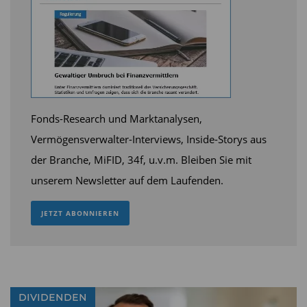
510 Euro ergeben. Doch damit nicht genug. Für
eine Erlaubniserteilung rechnet der Bund mit
einer Gebühr von 1590 Euro, für eine
Erlaubniserweiterung 790 Euro. Die insgesamt zu
tragenden Kosten für die Aufsicht sollen nach
Angaben der Bundesregierung bei einmalig rund
Fonds-Research und Marktanalysen,
140 Euro und jährlich bei 985 Euro je Berater und
Vermögensverwalter-Interviews, Inside-Storys aus
Vermittler liegen.
der Branche, MiFID, 34f, u.v.m. Bleiben Sie mit
unserem Newsletter auf dem Laufenden.
Scharfe Kritik vom Branchenverband
JETZT ABONNIEREN
Die Bundesregierung gibt allerdings zu, dass die
genaue Höhe der Umlagekosten von der Anzahl
der umlagepflichtigen Erlaubnisträger abhängt.
Nicht selbst umlagepflichtig sind an
DIVIDENDEN
Vertriebsgesellschaften angegliederte