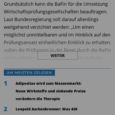
Grundsätzlich kann die BaFin für die Umsetzung
Wirtschaftsprüfungsgesellschaften beauftragen.
Laut Bundesregierung soll darauf allerdings
weitgehend verzichtet werden: „Um einen
möglichst unmittelbaren und im Hinblick auf den
Prüfungsansatz einheitlichen Einblick zu erhalten,
sollen die Prüfungen in der Regel durch die BaFin
WEITER
selbst erfolgen.“ Zur Bewältigung der Aufgabe
sind bei der BaFin 100 neue Stellen für die
Prüfungsverfahren eingeplant.
AM MEISTEN GELESEN
1
Kostenkaskaden
Adipositas wird zum Massenmarkt:
Neue Wirkstoffe und sinkende Preise
Der geplante Regulierungs-Exzess lässt
verändern die Therapie
naturgemäß auch die Kosten in die Höhe
2
Leopold Aschenbrenner: Was 439
schießen. Geplant sind mehrere