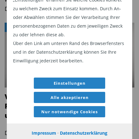
und erhöht für den einzelnen Betroffenen die
Dividendenrendite.
zu welchem Zweck zum Einsatz kommen. Durch An-
Kosten. Die mögliche Folge: Noch mehr Berater
oder Abwählen stimmen Sie der Verarbeitung Ihrer
und Vermittler müssen aufgrund von
personenbezogenen Daten zu dem jeweiligen Zweck
Kostenbelastungen kapitulieren. Insgesamt
ALTERSVORSORGE
zu oder lehnen diese ab.
rechnet der AfW mit maximal rund 11000
Über den Link am unteren Rand des Browserfensters
Erlaubnisinhabern, auf die die Kosten umgelegt
und in der Datenschutzerklärung können Sie Ihre
würden. Der Branchenverband will den Kampf
Einwilligung jederzeit bearbeiten.
gegen den Regulierungs-Wahnsinn allerdings
noch nicht verloren geben. „Die Katze ist
Einstellungen
endgültig aus dem Sack! Keine Rede mehr von
geringer Belastung oder sogar Kostenneutralität
Verbraucherzentrale:
Alle akzeptieren
durch den Aufsichtswechsel!“ so Wirth. „Ein solch
Frühstartrente verantwortungsvoll
mittelstandsfeindliches Gesetz in Zeiten von
Nur notwendige Cookies
umsetzen ­ ­ ­ ­ ­ ­
Corona-bedingten Umsatzeinbrüchen allerorten
kann nicht ernsthaft auf der Tagesordnung
Die Verbraucherzentrale Baden-Württemberg
Impressum
·
Datenschutzerklärung