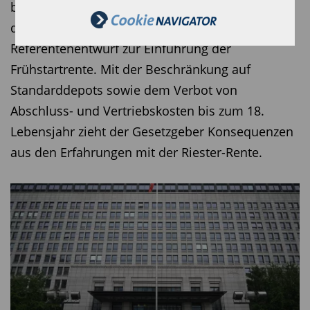
bleiben. Wir werden mit aller Beharrlichkeit das
begrüßt wichtige Schutzvorschriften zugunsten
Einstampfen dieser Pläne fordern.“
der minderjährigen Sparern und Sparerinnen im
Referentenentwurf zur Einführung der
Diesen Beitrag teilen:
Frühstartrente. Mit der Beschränkung auf
Standarddepots sowie dem Verbot von
Abschluss- und Vertriebskosten bis zum 18.
Lebensjahr zieht der Gesetzgeber Konsequenzen
aus den Erfahrungen mit der Riester-Rente.