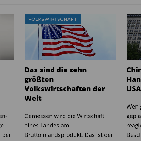
VOLKSWIRTSCHAFT
Das sind die zehn
Chi
größten
Han
Volkswirtschaften der
USA
Welt
Weni
en-
Gemessen wird die Wirtschaft
gepla
ge
eines Landes am
reagi
 der
Bruttoinlandsprodukt. Das ist der
Besc