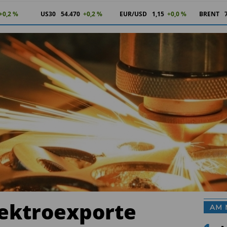
+0,2 %
US30
54.470
+0,2 %
EUR/USD
1,15
+0,0 %
BRENT
lektroexporte
AM 