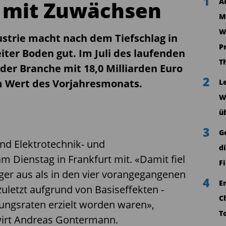
1
i mit Zuwächsen
A
M
W
ustrie macht nach dem Tiefschlag in
P
iter Boden gut. Im Juli des laufenden
T
 der Branche mit 18,0 Milliarden Euro
2
m Wert des Vorjahresmonats.
L
W
ü
3
G
and Elektrotechnik- und
d
am Dienstag in Frankfurt mit. «Damit fiel
F
ger aus als in den vier vorangegangenen
4
E
zuletzt aufgrund von Basiseffekten -
C
erungsraten erzielt worden waren»,
T
wirt Andreas Gontermann.