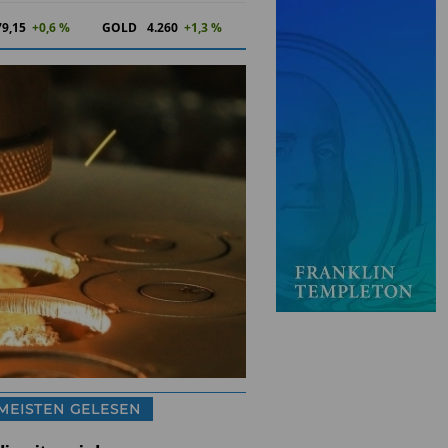
79,15
+0,6 %
GOLD
4.260
+1,3 %
MEISTEN GELESEN