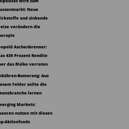
dipositas wird zum
assenmarkt: Neue
irkstoffe und sinkende
reise verändern die
herapie
eopold Aschenbrenner:
as 439 Prozent Rendite
ber das Risiko verraten
ebühren-Bumerang: Aus
iesem Fehler sollte die
inanzbranche lernen
merging Markets:
hancen nutzen mit diesen
op-Aktienfonds