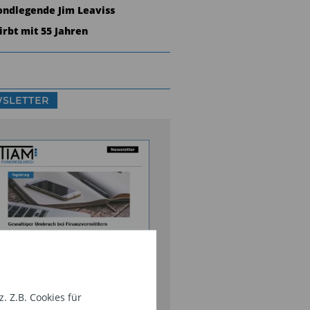
ondlegende Jim Leaviss
tirbt mit 55 Jahren
SLETTER
nds-Research und
rktanalysen,
 Z.B. Cookies für
rmögensverwalter-Interviews,