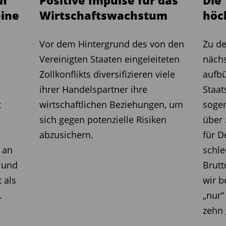
en
Positive Impulse für das
Die
eine
Wirtschaftswachstum
höc
Vor dem Hintergrund des von den
Zu de
Vereinigten Staaten eingeleiteten
näch
Zollkonflikts diversifizieren viele
aufbü
ihrer Handelspartner ihre
Staat
t
wirtschaftlichen Beziehungen, um
soge
sich gegen potenzielle Risiken
über 
abzusichern.
für D
 an
schl
 und
Brutt
 als
wir b
.
„nur“
zehn