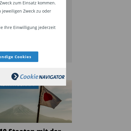
em Zweck zum Einsatz kommen.
side-Storys aus der Branche,
 jeweiligen Zweck zu oder
FID, 34f, u.v.m. Bleiben Sie mit
serem Newsletter auf dem
 Ihre Einwilligung jederzeit
ufenden.
JETZT ABONNIEREN
ndige Cookies
KSWIRTSCHAFT