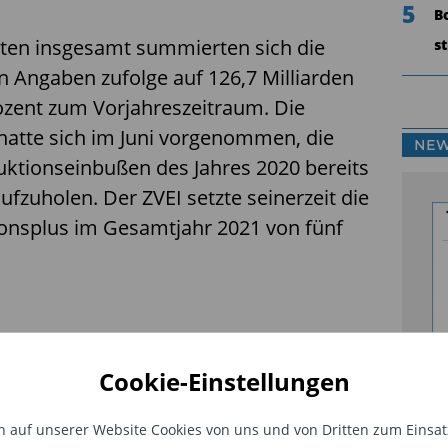
5
B
aten insgesamt summierten sich die
s
 Angaben zufolge auf 126,7 Milliarden
rozent zum Vorjahreszeitraum. Die
 hatte sich im Juni vorgenommen, die
NEW
ktionseinbußen des Jahres 2020 bereits
ufzuholen. Der ZVEI setzte seinerzeit die
onsplus im Gesamtjahr 2021 von fünf
Cookie-Einstellungen
Fo
Ma
auf unserer Website Cookies von uns und von Dritten zum Einsatz.
Ve