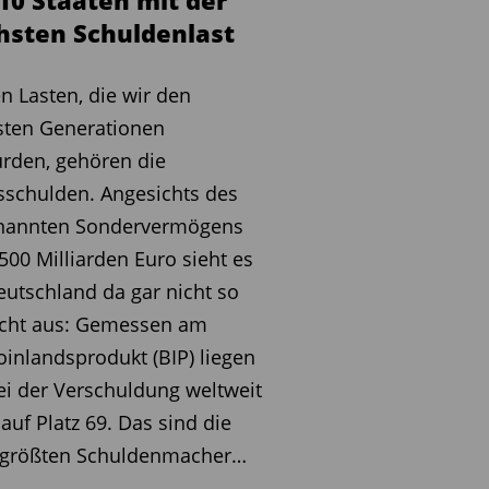
 10 Staaten mit der
hsten Schuldenlast
n Lasten, die wir den
sten Generationen
rden, gehören die
sschulden. Angesichts des
nannten Sondervermögens
500 Milliarden Euro sieht es
eutschland da gar nicht so
echt aus: Gemessen am
oinlandsprodukt (BIP) liegen
ei der Verschuldung weltweit
 auf Platz 69. Das sind die
 größten Schuldenmacher…