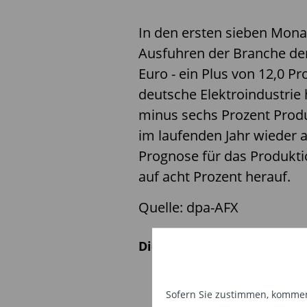
In den ersten sieben Mon
Ausfuhren der Branche den
Euro - ein Plus von 12,0 P
deutsche Elektroindustrie
minus sechs Prozent Produ
im laufenden Jahr wieder a
Prognose für das Produkti
auf acht Prozent herauf.
Quelle: dpa-AFX
Diesen Beitrag teilen:
Sofern Sie zustimmen, kommen 