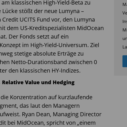
 am klassischen High-Yield-Beta zu
Ma
se Lücke stößt der neue Lumyna –
Ve
 Credit UCITS Fund vor, den Lumyna
In
t dem US-Kredit­spezialisten MidOcean
Mi
at. Der Fonds setzt auf ein
un
Konzept im High-Yield-Universum. Ziel
La
inweg stetige absolute Erträge zu
schen Netto-Durationsband zwischen 0
nter den klassischen HY-Indizes.
, Relative Value und Hedging
t die Konzentration auf kurzlaufende
Segment, das laut den Managern
 aufweist. Ryan Dean, Managing Director
dit bei MidOcean, spricht von „einem