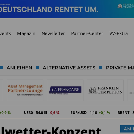
vents
Magazin
Newsletter
Partner-Center
VV-Extra
ANLEIHEN
ALTERNATIVE ASSETS
PRIVATE M
+0,9 %
US30
54.017
-0,6 %
EUR/USD
1,16
+0,1 %
BRENT
llwetter-Konzept
AM 