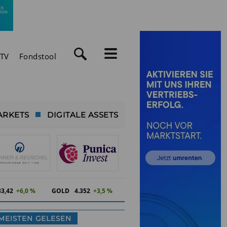
TV
Fondstool
ARKETS
DIGITALE ASSETS
83,41
+6,0 %
GOLD
4.352
+3,5 %
MEISTEN GELESEN