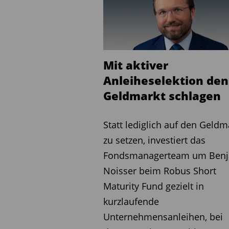
Derivate – etwa CDS-Indi
Marktbewegungen zu dämp
Das Nettoexpsure ist kons
gesteuert
Mit aktiver
Anleiheselektion den
Paul Holmes, Head of Distr
Geldmarkt schlagen
Anleger suchten vermehrt
ohne sich stark auf Durati
Statt lediglich auf den Geldm
verlassen“. Der Lumyna – 
zu setzen, investiert das
Fund sei als „portfoliowirk
Fondsmanagerteam um Ben
Besonderheit des Fonds lie
Noisser beim Robus Short
Portfolio weitgehend una
Maturity Fund gezielt in
einem Umfeld, in dem die
kurzlaufende
vorhersehbar sind, bietet 
Unternehmensanleihen, bei
Strategie nicht an einem Re