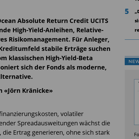
5
„
cean Absolute Return Credit UCITS
s
nde High-Yield-Anleihen, Relative-
r
ves Risikomanagement. Für Anleger,
 Kreditumfeld stabile Erträge suchen
om klassischen High-Yield-Beta
NEW
ioniert sich der Fonds als moderne,
lternative.
on «Jörn Kränicke»
inanzierungskosten, volatiler
ender Spreadausweitungen wächst die
 die Ertrag generieren, ohne sich stark
Fo