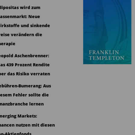
dipositas wird zum
assenmarkt: Neue
irkstoffe und sinkende
reise verändern die
herapie
eopold Aschenbrenner:
as 439 Prozent Rendite
ber das Risiko verraten
ebühren-Bumerang: Aus
iesem Fehler sollte die
inanzbranche lernen
merging Markets:
hancen nutzen mit diesen
op-Aktienfonds