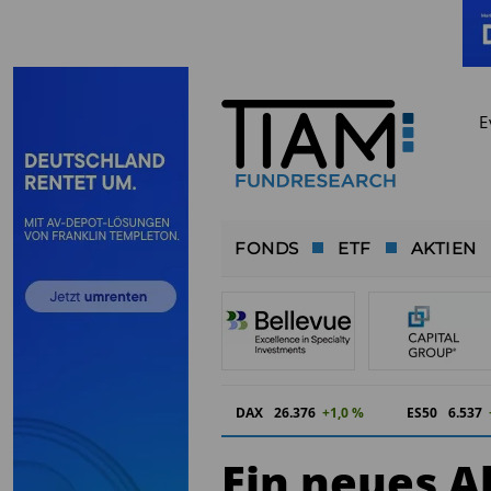
E
FONDS
ETF
AKTIEN
DAX
26.376
+1,0 %
ES50
6.537
Ein neues A