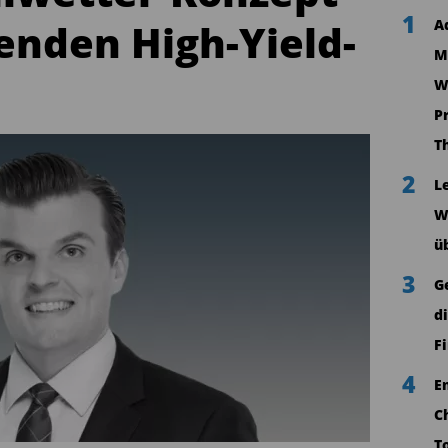
1
enden High-Yield-
A
M
W
P
T
2
L
W
ü
3
G
d
F
4
E
C
T