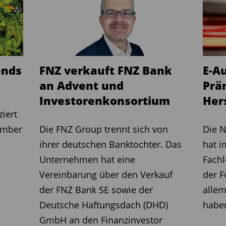
gerichtete Absolute-Return-Credit-
s auf kurzlaufende High-Yield-Anleihen,
ue und aktives Risikomanagement, zielt
hl in ruhigen als auch stürmischen
Lumya, die seit 2018 zu Generali
ends
FNZ verkauft FNZ Bank
E-A
er Bank of America Merrill Lynch
an Advent und
Prä
mals zu den Pionieren, die alternative
Investorenkonsortium
Hers
-Mantel auf den Markt gebracht haben.
ziert
ember
Die FNZ Group trennt sich von
Die N
ihrer deutschen Banktochter. Das
hat i
Unternehmen hat eine
Fachl
LU3044991506
Vereinbarung über den Verkauf
der F
0 %
der FNZ Bank SE sowie der
allem
15%
Deutsche Haftungsdach (DHD)
habe
30.09.2025
GmbH an den Finanzinvestor