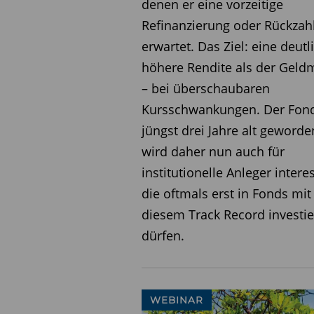
denen er eine vorzeitige
vollständig benchmark-fre
Refinanzierung oder Rückzah
sieht im Fonds eine logisc
erwartet. Das Ziel: eine deutl
Spektrums seines Hauses. 
höhere Rendite als der Geld
Partnerschaften mit spezi
– bei überschaubaren
MidOcean.
Kursschwankungen. Der Fond
Unterscheide zu klassisch
jüngst drei Jahre alt geword
wird daher nun auch für
Der Fonds weist mehrere E
institutionelle Anleger intere
klassischen High-Yield unt
die oftmals erst in Fonds mit
Sensitivität durch kurze La
diesem Track Record investi
Long/Short und Relative-V
dürfen.
stetigere Erträge bei geri
um Ausfall- oder Marktrisi
Fazit:
Der Lumyna – MidOc
WEBINAR