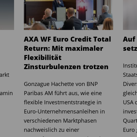
zes – um unerwünschte
fen oder Gewinne abzusichern.
ervativ, das Bruttoexposure wird aktiv
AXA WF Euro Credit Total
Auf
Return: Mit maximaler
setz
ibution bei Lumyna, erklärt den Nutzen:
Flexibilität
 Lösungen, „die Einkommen generieren,
Zinsturbulenzen trotzen
Insti
on oder breit gestreutes Markt-Beta zu
arkt
Staa
MidOcean Absolute Return Credit UCITS
Gonzague Hachette von BNP
Diver
samer Diversifikator“ konzipiert. Die
jamin
Paribas AM führt aus, wie eine
gleic
gt in seiner kurzen Duration, die das
flexible Investmentstrategie in
USA d
bhängig von Zinsänderungen macht. In
Euro-Unternehmensanleihen in
inves
 langfristigen Zinsbewegungen kaum
verschiedenen Marktphasen
Quart
dies einen klaren Vorteil. Zudem wird die
nachweislich zu einer
Euro 
ferenzindex ausgerichtet – sie ist