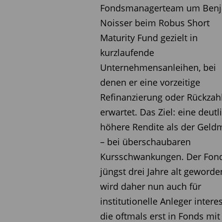
Fondsmanagerteam um Ben
Beim neuen FTGF Putnam U
Noisser beim Robus Short
JDQ 7U7 4) investieren d
Maturity Fund gezielt in
und Darren Jaroch in unt
kurzlaufende
verfolgen dabei einen Bot
Unternehmensanleihen, bei
zu identifizieren, die attr
denen er eine vorzeitige
positiven Entwicklung bef
Refinanzierung oder Rückzah
tatsächliche Potenzial noch
erwartet. Das Ziel: eine deutl
Merkmal der Strategie ist i
höhere Rendite als der Geld
Growth-Zyklen abhängt. Sta
– bei überschaubaren
zielt das Duo darauf ab, 
Kursschwankungen. Der Fond
eine kontinuierliche Outp
jüngst drei Jahre alt geword
basiert auf dem seit 1992
wird daher nun auch für
Large Cap Value Equity Str
institutionelle Anleger intere
US-Dollar aufweist.
die oftmals erst in Fonds mit