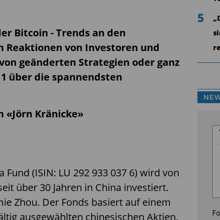
5
„
er Bitcoin - Trends an den
s
n Reaktionen von Investoren und
r
von geänderten Strategien oder ganz
 1 über die spannendsten
NEW
on «Jörn Kränicke»
n
 Fund (ISIN: LU 292 933 037 6) wird von
seit über 30 Jahren in China investiert.
mie Zhou. Der Fonds basiert auf einem
Fo
ltig ausgewählten chinesischen Aktien,