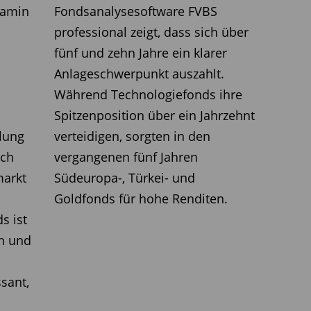
jamin
Fondsanalysesoftware FVBS
S Large Cap Value Fund (ISIN: IE 000
professional zeigt, dass sich über
ie beiden Fondsmanager Lauren DeMore
fünf und zehn Jahre ein klarer
erbewertete US-Großunternehmen. Sie
Anlageschwerpunkt auszahlt.
tom-up-Ansatz. Ziel ist es, Unternehmen
Während Technologiefonds ihre
aktive Cashflows aufweisen, sich in einer
Spitzenposition über ein Jahrzehnt
inden und deren Marktwert das
lung
verteidigen, sorgten in den
 nicht widerspiegelt. Ein zentrales
ich
vergangenen fünf Jahren
hre Stabilität, die nicht von Value- oder
markt
Südeuropa-, Türkei- und
tt auf kurzfristige Trends zu setzen,
Goldfonds für hohe Renditen.
über den gesamten Marktzyklus hinweg
s ist
erformance zu erzielen. Der Fonds
en und
 in den USA erhältlichen Putnam US
ategy, der ein Volumen von 64 Milliarden
ssant,