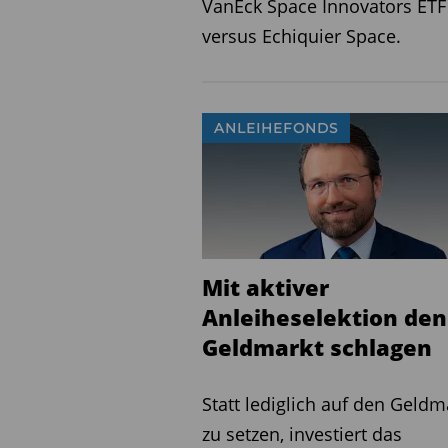
VanEck Space Innovators ETF
European Private Income Fu
versus Echiquier Space.
der Anlegern in einer semi
europäischen Direct-Lendi
sich auf individuell verhan
ANLEIHEFONDS
Laufzeitdarlehen für mitt
Marktpositionen und stabil
zehn Prozent seines Kapital
Anleihen, um die Liquiditä
Artikel-8-Kriterien (SFDR)
Mit aktiver
Sozialmerkmale. Dank der 
Anleiheselektion den
monatlich investieren un
Geldmarkt schlagen
vierteljährlicher Liquiditä
25 000 Euro.
Statt lediglich auf den Geldm
Large Cap Value
zu setzen, investiert das