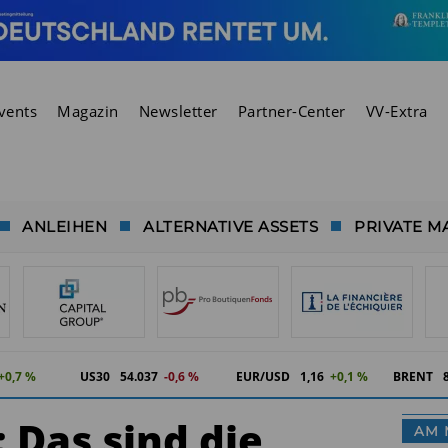
vents
Magazin
Newsletter
Partner-Center
VV-Extra
ANLEIHEN
ALTERNATIVE ASSETS
PRIVATE M
+0,7 %
US30
54.037
-0,6 %
EUR/USD
1,16
+0,1 %
BRENT
 Das sind die
AM 