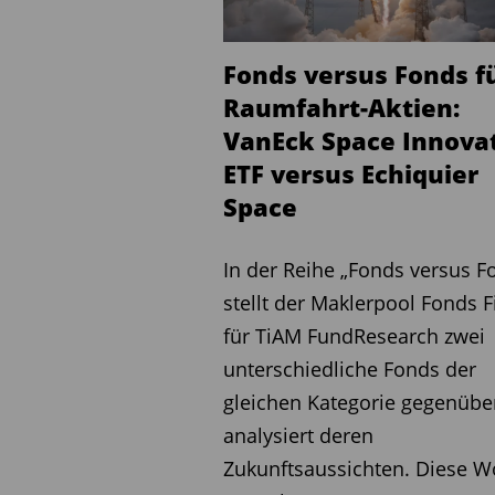
Anleger in Europa eingeführ
Prozent physisch durch Bi
Fonds versus Fonds f
verwahrt. Der Fonds hat e
Raumfahrt-Aktien:
temporären Gebührenerlas
VanEck Space Innova
2025. Bitcoin-ETPs stoßen 
ETF versus Echiquier
Interesse. Das ergab eine
Space
Focal Data unter Vermöge
Befragten gaben an, dass s
In der Reihe „Fonds versus F
zwei Jahren in ein solches
stellt der Maklerpool Fonds 
Investment Institute ist de
für TiAM FundResearch zwei
von bis zu ein oder zwei Pr
unterschiedliche Fonds der
Asset-Portfolios eine ang
gleichen Kategorie gegenübe
analysiert deren
Direct Lending
Zukunftsaussichten. Diese W
Morgan Stanley Investme