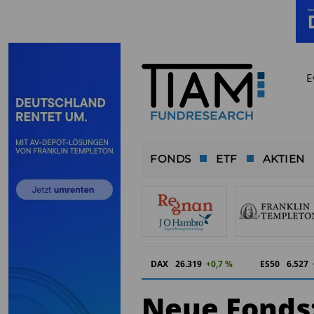
E
FONDS
ETF
AKTIEN
DAX
26.319
+0,7 %
ES50
6.527
Neue Fonds: