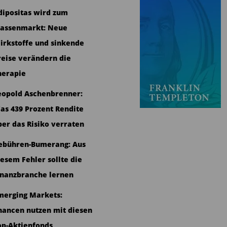
dipositas wird zum
assenmarkt: Neue
irkstoffe und sinkende
reise verändern die
herapie
eopold Aschenbrenner:
as 439 Prozent Rendite
ber das Risiko verraten
ebühren-Bumerang: Aus
iesem Fehler sollte die
inanzbranche lernen
merging Markets:
hancen nutzen mit diesen
op-Aktienfonds