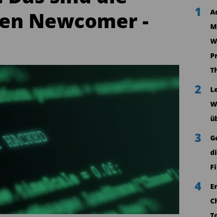
1
en Newcomer -
A
M
W
P
T
2
L
W
ü
3
G
d
F
4
E
C
T