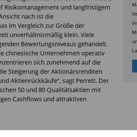
Ma
uf Risikomanagement und langfristigem
Ve
nsicht nach ist die
In
nas im Vergleich zur Größe der
Mi
eit unverhältnismäßig klein. Viele
un
genden Bewertungsniveaus gehandelt.
La
iele chinesische Unternehmen operativ
onzentrieren sich zunehmend auf die
e Steigerung der Aktionärsrenditen
nd Aktienrückkäufe“, sagt Perrett. Der
ischen 50 und 80 Qualitätsaktien mit
igen Cashflows und attraktiven
chwere Ofi Invest ESG Monétaire (ISIN: