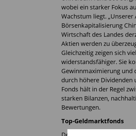
wobei ein starker Fokus a
Wachstum liegt. „Unserer A
Börsenkapitalisierung Chi
Wirtschaft des Landes derz
Aktien werden zu überzeu
Gleichzeitig zeigen sich v
widerstandsfähiger. Sie k
Gewinnmaximierung und di
durch höhere Dividenden u
Fonds hält in der Regel zw
starken Bilanzen, nachhalt
Bewertungen.
Top-Geldmarktfonds
Der 5,35 Milliarden Euro s