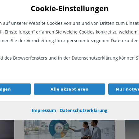
Cookie-Einstellungen
ort für institutionelle Investoren in
 Fonds, der bereits 2013 aufgelegt
auf unserer Website Cookies von uns und von Dritten zum Einsatz.
eichsten seiner Kategorie: Er belegt
auf „Einstellungen“ erfahren Sie welche Cookies konkret zu welch
ich und rangiert aktuell auf Platz 9 von
men Sie der Verarbeitung Ihrer personenbezogenen Daten zu dem
eutschland. Das Fondsmanagement um
ne Petronio kombiniert klassische
 des Browserfensters und in der Datenschutzerklärung können Sie
-Kriterien. Sie investieren
l von Regierungen, lokalen Behörden und
WEITER
ndern. Unternehmensanleihen aus
ungen
Alle akzeptieren
Nur notwe
ugal können mit bis zu 40 Prozent
d verbriefte Wertpapiere (ABS & RMBS)
ten ausgeschlossen sind.
Impressum
·
Datenschutzerklärung
FONDSAUSWAHL
AKT
itcoin ETP (ISIN: XS 294 046 631 6) für