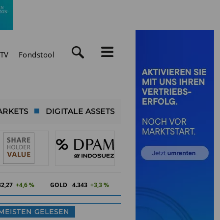
TV
Fondstool
ARKETS
DIGITALE ASSETS
82,27
+4,6 %
GOLD
4.343
+3,3 %
MEISTEN GELESEN