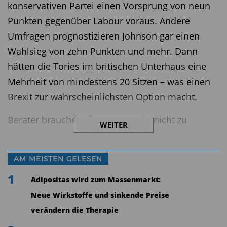
konservativen Partei einen Vorsprung von neun
Punkten gegenüber Labour voraus. Andere
Umfragen prognostizieren Johnson gar einen
Wahlsieg von zehn Punkten und mehr. Dann
hätten die Tories im britischen Unterhaus eine
Mehrheit von mindestens 20 Sitzen – was einen
Brexit zur wahrscheinlichsten Option macht.
Berater brauchen dieses Szenario nicht zu
WEITER
fürchten. Denn die Kapitalmärkte stellen sich
zunehmend auf einen konservativen
AM MEISTEN GELESEN
Parlamentswahlsieg ein, beobachtet Peter
1
Kinsella, Anlagestratege bei der
Adipositas wird zum Massenmarkt:
Vermögensverwaltung Union Bancaire Privée
Neue Wirkstoffe und sinkende Preise
(UBP). An den Devisenmärkten sei ein Austritt der
verändern die Therapie
Briten aus der EU längst eingepreist, sagt er. Das