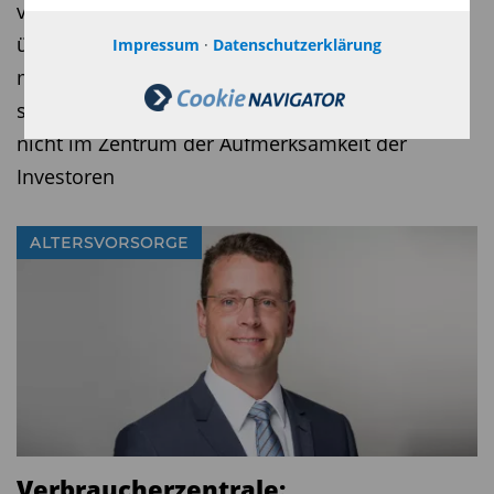
vom Versuch der USA, Grönland zu annektieren,
über neue Zölle gegen Europa bis hin zu
Impressum
·
Datenschutzerklärung
militärischen Interventionen in Venezuela –
stehen die US-Zwischenwahlen zurzeit vielleicht
nicht im Zentrum der Aufmerksamkeit der
Investoren
ALTERSVORSORGE
Verbraucherzentrale: