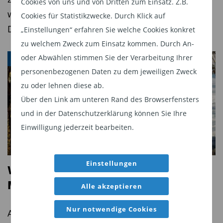
Cookies von uns und von Dritten zum Einsatz. Z.B.
weshalb Qualität wichtiger ist als eine hohe
Cookies für Statistikzwecke. Durch Klick auf
Diesen Beitrag teilen:
Dividendenrendite.
„Einstellungen“ erfahren Sie welche Cookies konkret
zu welchem Zweck zum Einsatz kommen. Durch An-
oder Abwählen stimmen Sie der Verarbeitung Ihrer
WAHLEN
personenbezogenen Daten zu dem jeweiligen Zweck
zu oder lehnen diese ab.
Über den Link am unteren Rand des Browserfensters
und in der Datenschutzerklärung können Sie Ihre
Einwilligung jederzeit bearbeiten.
Einstellungen
Wie die US-Zwischenwahlen die
Märkte beeinflussen
Alle akzeptieren
Nur notwendige Cookies
Angesichts der zahlreichen Ereignisse weltweit –