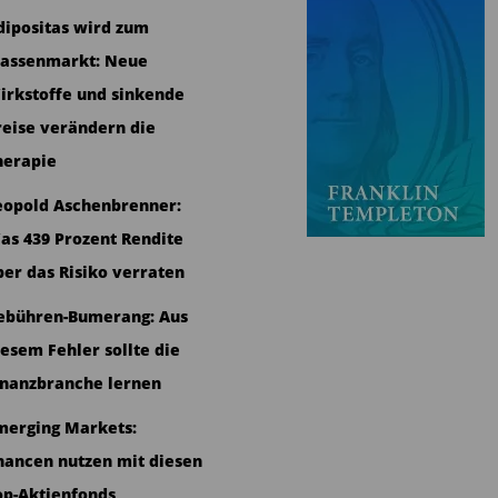
dipositas wird zum
assenmarkt: Neue
irkstoffe und sinkende
reise verändern die
herapie
eopold Aschenbrenner:
as 439 Prozent Rendite
ber das Risiko verraten
ebühren-Bumerang: Aus
iesem Fehler sollte die
inanzbranche lernen
merging Markets:
hancen nutzen mit diesen
op-Aktienfonds