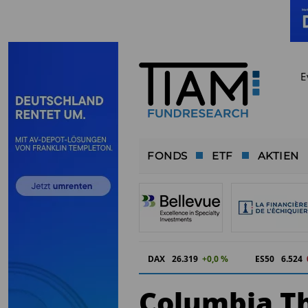
E
FONDS
ETF
AKTIEN
DAX
26.319
+0,0 %
ES50
6.524
Columbia T