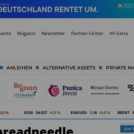
vents
Magazin
Newsletter
Partner-Center
VV-Extra
ANLEIHEN
ALTERNATIVE ASSETS
PRIVATE M
0,0 %
US30
54.037
+0,0 %
EUR/USD
1,16
+0,0 %
BRENT
hreadneedle
AM 