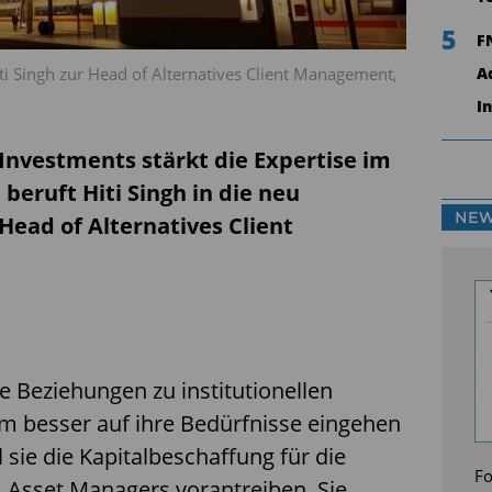
5
F
i Singh zur Head of Alternatives Client Management,
A
I
nvestments stärkt die Expertise im
beruft Hiti Singh in die neu
NEW
 Head of Alternatives Client
die Beziehungen zu institutionellen
um besser auf ihre Bedürfnisse eingehen
l sie die Kapitalbeschaffung für die
Fo
s Asset Managers vorantreiben. Sie