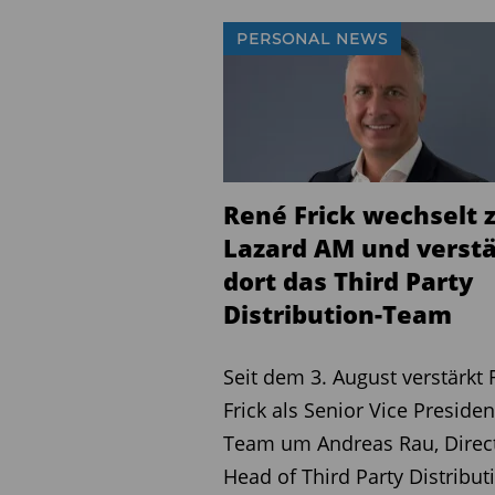
where she worked since 202
institutional clients, parti
PERSONAL NEWS
previous capital raising a
Octopus Investments, Fir
Morgan Stanley.
Stewart Bennett, Global
René Frick wechselt 
Threadneedle, commen
Lazard AM und verst
our Alternatives business
dort das Third Party
experience, Hiti’s deep exp
Distribution-Team
capital raising and suppor
platform. With this additio
Seit dem 3. August verstärkt
continue to build out our g
Frick als Senior Vice Presiden
Michaela Collet Jackson,
Team um Andreas Rau, Direct
Columbia Threadneedl
Head of Third Party Distribut