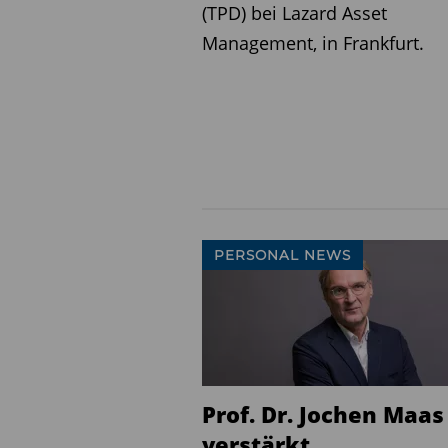
strategic hire which enhan
(TPD) bei Lazard Asset
increasing demand for Alte
Management, in Frankfurt.
will ensure we are better 
products which directly me
Diesen Beitrag teilen:
PERSONAL NEWS
Prof. Dr. Jochen Maas
verstärkt