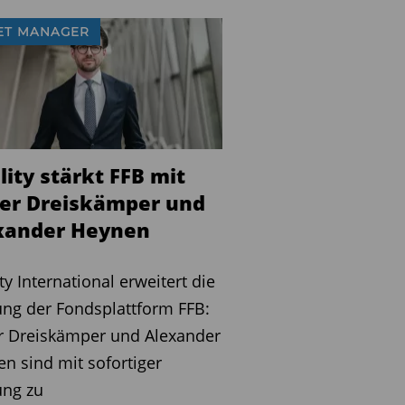
ET MANAGER
lity stärkt FFB mit
ver Dreiskämper und
xander Heynen
ity International erweitert die
ng der Fondsplattform FFB:
r Dreiskämper und Alexander
n sind mit sofortiger
ung zu