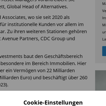
Ma
tt, Global Head of Alternatives.
Ve
ssociates, wo sie seit 2020 als
In
 für institutionelle Kunden vor allem im
Mi
war. Zu ihren weiteren Stationen gehören
un
st Avenue Partners, CDC Group und
La
vestments baut den Geschäftsbereich
nsbesondere im Bereich Immobilien. Hier
er ein Vermögen von 22 Milliarden
Milliarden Euro) und beschäftigt über 260
23).
 englischen Pressemitteilung:
Cookie-Einstellungen
estments, a leading global asset