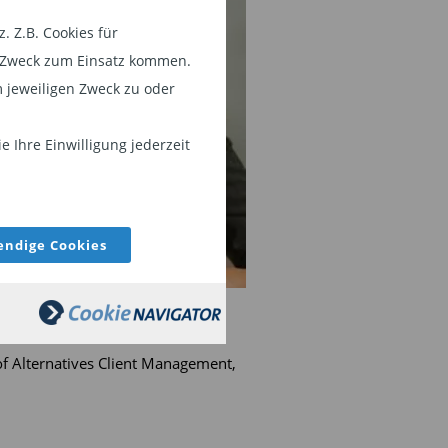
 Z.B. Cookies für
em Zweck zum Einsatz kommen.
 jeweiligen Zweck zu oder
 Ihre Einwilligung jederzeit
ndige Cookies
ingh
f Alternatives Client Management,