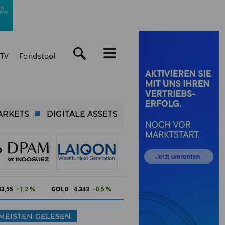
TV
Fondstool
ARKETS
DIGITALE ASSETS
83,55
+1,2 %
GOLD
4.343
+0,5 %
MEISTEN GELESEN