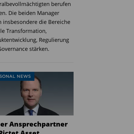
albevollmächtigten berufen
en. Die beiden Manager
n insbesondere die Bereiche
ale Transformation,
ktentwicklung, Regulierung
overnance stärken.
SONAL NEWS
er Ansprechpartner
Pictet Asset