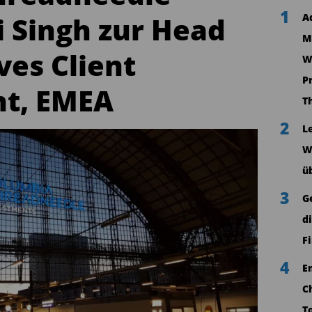
1
i Singh zur Head
A
M
ves Client
W
P
t, EMEA
T
2
L
W
ü
3
G
d
F
4
E
C
T