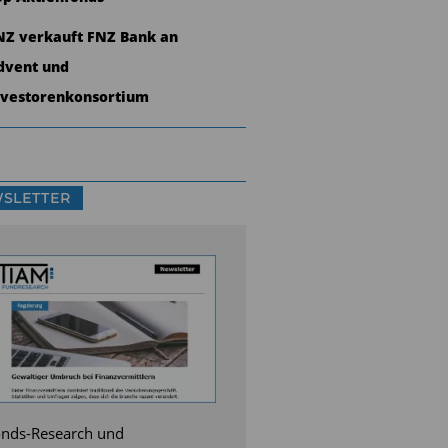
NZ verkauft FNZ Bank an
dvent und
nvestorenkonsortium
SLETTER
nds-Research und