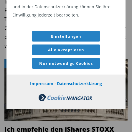
In der dreiteiligen Serie beleuchtet Finanz- und
und in der Datenschutzerklärung können Sie Ihre
Rohstoffexperte Tim Bröning im Auftrag von
Einwilligung jederzeit bearbeiten.
TiAM FundResearch die Hintergründe und
Chancen für Investoren. Teil 1: Warum Kupfer für
die Elektrifizierung der Welt so dringend benötigt
Einstellungen
wird
Alle akzeptieren
Nur notwendige Cookies
FONDS
Impressum
·
Datenschutzerklärung
Ich empfehle den iShares STOXX